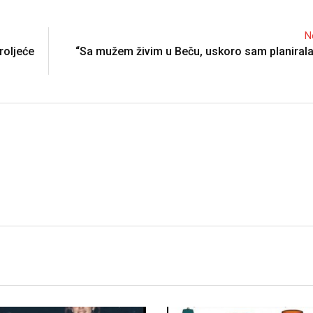
N
roljeće
“Sa mužem živim u Beču, uskoro sam planiral