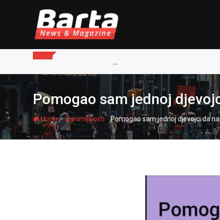
Skip
to
content
Pomogao sam jednoj djevojc
-
-
Home
Zanimljivosti
Pomogao sam jednoj djevojci da n