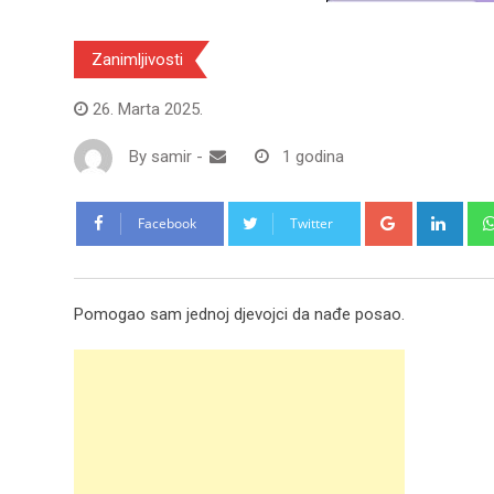
Zanimljivosti
26. Marta 2025.
By
samir
-
1 godina
Google+
Link
Facebook
Twitter
Pomogao sam jednoj djevojci da nađe posao.