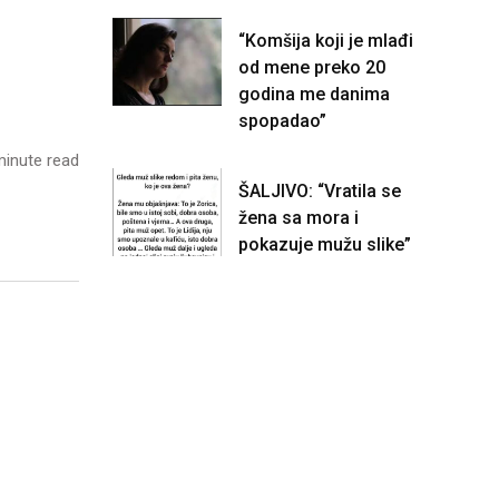
“Komšija koji je mlađi
od mene preko 20
godina me danima
spopadao”
inute read
ŠALJIVO: “Vratila se
žena sa mora i
pokazuje mužu slike”