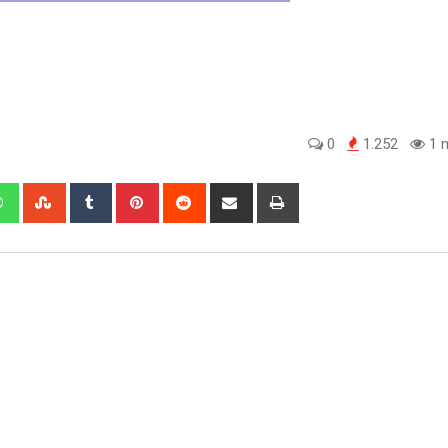
0
1.252
1 m
edIn
Whatsapp
StumbleUpon
Tumblr
Pinterest
Reddit
Share
Print
via
Email