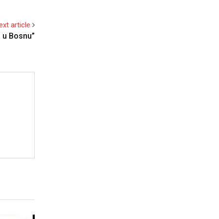
ext article
a u Bosnu”