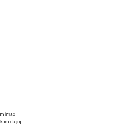
sam imao
ekam da joj