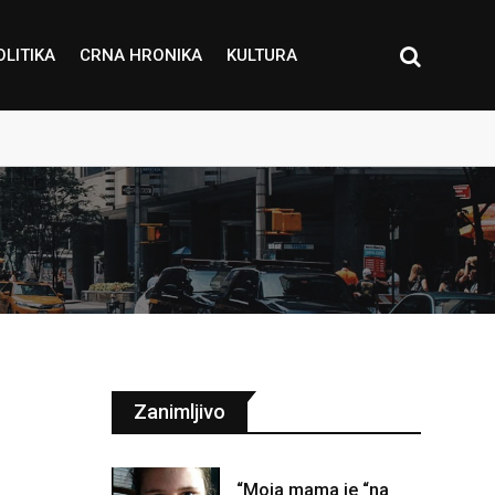
OLITIKA
CRNA HRONIKA
KULTURA
Zanimljivo
“Moja mama je “na