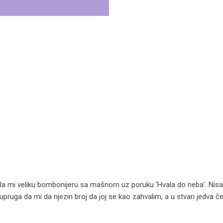
lala mi veliku bombonijeru sa mašnom uz poruku ‘Hvala do neba’. Ni
supruga da mi da njezin broj da joj se kao zahvalim, a u stvari jedva č