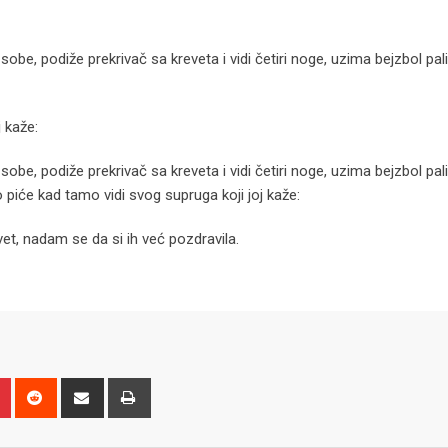
be, podiže prekrivač sa kreveta i vidi četiri noge, uzima bejzbol pali
 kaže:
be, podiže prekrivač sa kreveta i vidi četiri noge, uzima bejzbol pali
o piće kad tamo vidi svog supruga koji joj kaže:
vet, nadam se da si ih već pozdravila.
n
r
Pinterest
Reddit
Share
Print
via
Email