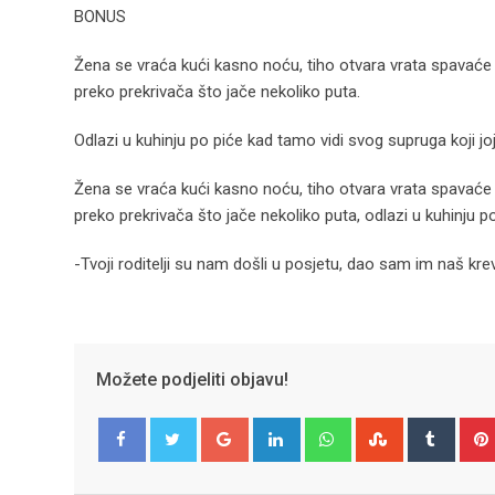
BONUS
Žena se vraća kući kasno noću, tiho otvara vrata spavaće so
preko prekrivača što jače nekoliko puta.
Odlazi u kuhinju po piće kad tamo vidi svog supruga koji joj
Žena se vraća kući kasno noću, tiho otvara vrata spavaće so
preko prekrivača što jače nekoliko puta, odlazi u kuhinju p
-Tvoji roditelji su nam došli u posjetu, dao sam im naš kre
Možete podjeliti objavu!
Google+
LinkedIn
Whatsapp
StumbleUpo
Tumbl
Facebook
Twitter