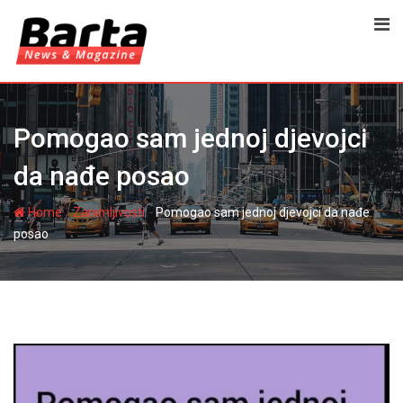
Skip
to
content
Pomogao sam jednoj djevojci
da nađe posao
-
-
Home
Zanimljivosti
Pomogao sam jednoj djevojci da nađe
posao