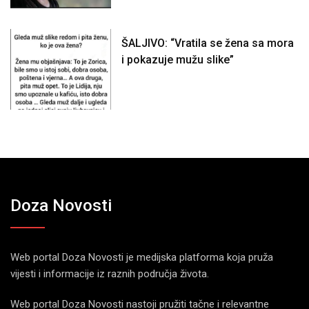
ŠALJIVO: “Vratila se žena sa mora
i pokazuje mužu slike”
Doza Novosti
Web portal Doza Novosti je medijska platforma koja pruža
vijesti i informacije iz raznih područja života.
Web portal Doza Novosti nastoji pružiti tačne i relevantne