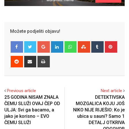
Možete podjeliti objavu!
Google+
LinkedIn
Whatsapp
StumbleUpon
Tumblr
Pinter
Reddit
Share
Print
via
Email
Previous article
Next article
25 GODINA NISAM ZNALA
DETEKTIVSKA
ČEMU SLUŽI OVAJ ČEP OD
MOZGALICA KOJU JOŠ
ULJA: Svi ga bacamo, a
NIKO NIJE RIJEŠIO: Ko je
jako je korisno – EVO
ubica u sauni? Samo 1
ČEMU SLUŽI
DETALJ OTKRIVA
ODGOVOR