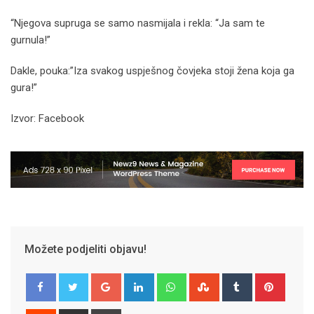
“Njegova supruga se samo nasmijala i rekla: “Ja sam te
gurnula!”
Dakle, pouka:”Iza svakog uspješnog čovjeka stoji žena koja ga
gura!”
Izvor: Facebook
Možete podjeliti objavu!
Google+
LinkedIn
Whatsapp
StumbleUpon
Tumblr
Pinter