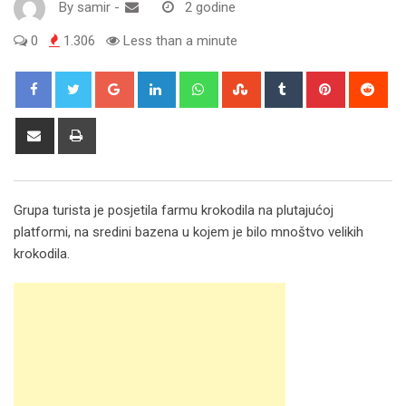
By
samir
-
2 godine
0
1.306
Less than a minute
Google+
LinkedIn
Whatsapp
StumbleUpon
Tumblr
Pinterest
Red
Share
Print
via
Email
Grupa turista je posjetila farmu krokodila na plutajućoj
platformi, na sredini bazena u kojem je bilo mnoštvo velikih
krokodila.