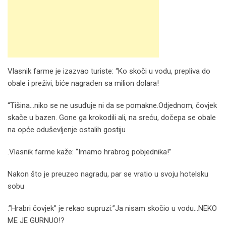
Vlasnik farme je izazvao turiste: “Ko skoči u vodu, prepliva do
obale i preživi, biće nagrađen sa milion dolara!
“Tišina…niko se ne usuđuje ni da se pomakne.Odjednom, čovjek
skače u bazen. Gone ga krokodili ali, na sreću, dočepa se obale
na opće oduševljenje ostalih gostiju
.Vlasnik farme kaže: “Imamo hrabrog pobjednika!”
Nakon što je preuzeo nagradu, par se vratio u svoju hotelsku
sobu
.”Hrabri čovjek” je rekao supruzi:”Ja nisam skočio u vodu…NEKO
ME JE GURNUO!?