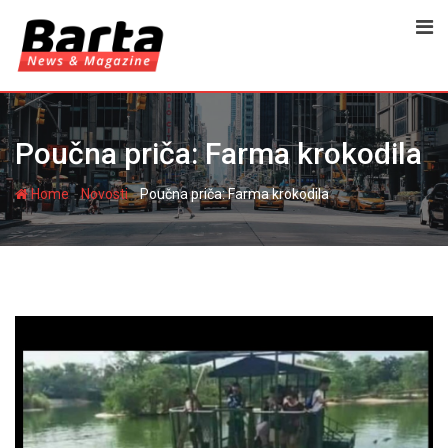
Skip
to
content
Poučna priča: Farma krokodila
-
-
Home
Novosti
Poučna priča: Farma krokodila