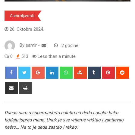
Zanimljivosti
26. Oktobra 2024.
By
samir
-
2 godine
0
513
Less than a minute
Google+
LinkedIn
Whatsapp
StumbleUpon
Tumblr
Pinterest
Red
Share
Print
via
Email
Danas sam u supermarketu naletio na dedu i unuka kako
hodaju ispred mene. Unuk je sve vrijeme vrištao i zahtjevao
nešto… Na to je deda zastao i rekao: