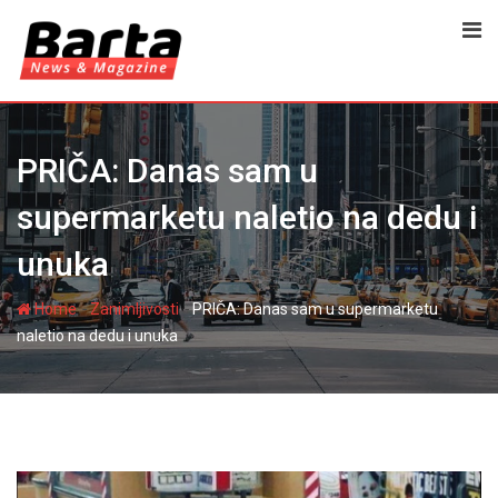
Skip
to
content
PRIČA: Danas sam u
supermarketu naletio na dedu i
unuka
-
-
Home
Zanimljivosti
PRIČA: Danas sam u supermarketu
naletio na dedu i unuka