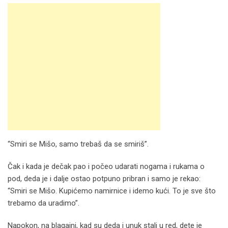
“Smiri se Mišo, samo trebaš da se smiriš”.
Čak i kada je dečak pao i počeo udarati nogama i rukama o
pod, deda je i dalje ostao potpuno pribran i samo je rekao:
“Smiri se Mišo. Kupićemo namirnice i idemo kući. To je sve što
trebamo da uradimo”.
Napokon, na blagajni, kad su deda i unuk stali u red, dete je