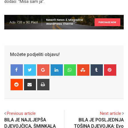
dodao: “Miša sam ja”.
Možete podjeliti objavu!
Google+
LinkedIn
Whatsapp
StumbleUpon
Tumblr
Pinter
Reddit
Share
Print
via
Email
Previous article
Next article
BILA JE NAJLJEPŠA
BILA JE POSLJEDNJA
DJEVOJČICA, ŠMINKALA
TOŠINA DJEVOJKA: Evo