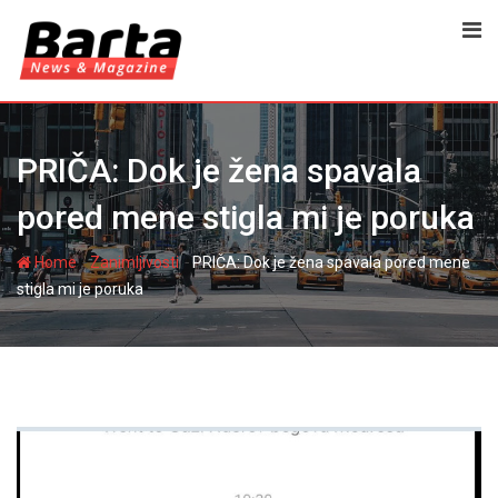
Skip
to
content
PRIČA: Dok je žena spavala
pored mene stigla mi je poruka
-
-
Home
Zanimljivosti
PRIČA: Dok je žena spavala pored mene
stigla mi je poruka