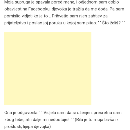
Moja supruga je spavala pored mene, i odjednom sam dobio
obavijest na Facebooku, djevojka je tražila da me doda. Pa sam
pomislio vidjeti ko je to .. Prihvatio sam njen zahtjev za
prijateljstvo i poslao joj poruku u kojoj sam pitao: ′ ′ Što želiš? ′ ′
Ona je odgovorila: ′ ′ Vidjela sam da si oženjen, presretna sam
zbog tebe, ali i dalje mi nedostaješ ′ ′ (Bila je to moja bivša iz
prošlosti, lijepa djevojka).