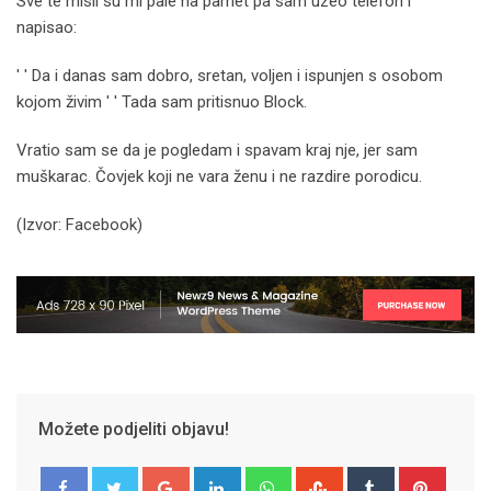
Sve te misli su mi pale na pamet pa sam uzeo telefon i
napisao:
′ ′ Da i danas sam dobro, sretan, voljen i ispunjen s osobom
kojom živim ′ ′ Tada sam pritisnuo Block.
Vratio sam se da je pogledam i spavam kraj nje, jer sam
muškarac. Čovjek koji ne vara ženu i ne razdire porodicu.
(Izvor: Facebook)
Možete podjeliti objavu!
Google+
LinkedIn
Whatsapp
StumbleUpon
Tumblr
Pinter