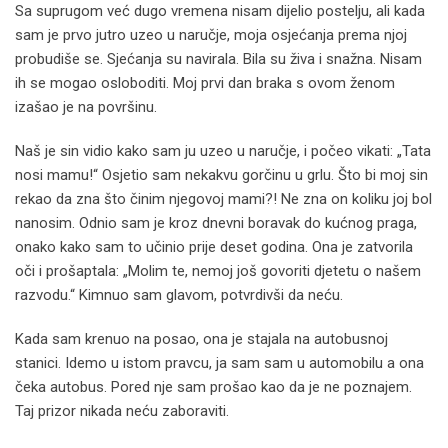
Sa suprugom već dugo vremena nisam dijelio postelju, ali kada
sam je prvo jutro uzeo u naručje, moja osjećanja prema njoj
probudiše se. Sjećanja su navirala. Bila su živa i snažna. Nisam
ih se mogao osloboditi. Moj prvi dan braka s ovom ženom
izašao je na površinu.
Naš je sin vidio kako sam ju uzeo u naručje, i počeo vikati: „Tata
nosi mamu!“ Osjetio sam nekakvu gorčinu u grlu. Što bi moj sin
rekao da zna što činim njegovoj mami?! Ne zna on koliku joj bol
nanosim. Odnio sam je kroz dnevni boravak do kućnog praga,
onako kako sam to učinio prije deset godina. Ona je zatvorila
oči i prošaptala: „Molim te, nemoj još govoriti djetetu o našem
razvodu.“ Kimnuo sam glavom, potvrdivši da neću.
Kada sam krenuo na posao, ona je stajala na autobusnoj
stanici. Idemo u istom pravcu, ja sam sam u automobilu a ona
čeka autobus. Pored nje sam prošao kao da je ne poznajem.
Taj prizor nikada neću zaboraviti.