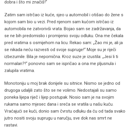
dobra i što mi značiš!“
Zatim sam istrčao iz kuće, sjeo u automobil i otišao do žene s
kojom sam bio u vezi. Pred njenom sam kućom istrčao iz
automobila ne zatvorivši vrata. Bojao sam se zadržavanja, da
se ne bih predomislio i promijenio svoju odluku. Ona me čekala
pred vratima s osmijehom na licu. Rekao sam: „Žao mi je, ali ja
se nikada neću razvesti od svoje supruge!“ Moje su je riječi
izbezumile. Bila je nepomična. Kroz suze je izustila: „Jesi li ti
normalan?!“ ponovno sam se ispričao a ona me pljusnula i
zalupila vratima.
Monotoniju u moj brak donijele su sitnice. Nismo se jedno od
drugoga udaljili zato što se ne volimo. Nedostajali su samo
poneka lijepa riječ i lijep postupak. Nosio sam je na svojim
rukama samo mjesec dana i sreća se vratila u našu kuću.
Vraćajući se kući, donio sam čvrstu odluku da ću od tada svako
jutro nositi svoju suprugu u naručju, sve dok nas smrt ne
rastavi.