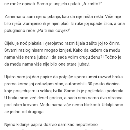
ne može opisati. Samo je uspjela upitati: „A zašto?“
Zanemario sam njeno pitanje, kao da nije ništa rekla. Više nije
bilo riječi. Zamijenio ih je njen plač. Iz ruke joj ispade žlica, a ona
poluglasno reče: „Pa ti nisi čovjek!“
Cijelu je noć plakala i vjerojatno razmišljala zašto joj to činim.
Stvarni razlog nisam mogao iznijeti. Kako da kažem da među
nama više nema ljubavi i da sada volim drugu ženu?! Točno je
da među nama više nije bilo one stare ljubavi.
Ujutro sam joj dao papire da potpiše sporazumni razvod braka,
prema kome joj ostavljam stan, automobil i 30 posto dionica
koje posjedujem u velikoj tvrtki. Samo ih je pogledala i poderala.
U braku smo već deset godina, a sada smo samo dva stranca
pod istim krovom. Među nama više nema bliskosti. Udaljili smo
se jedno od drugoga.
Njeno kidanje papira doživio sam kao nepotrebno