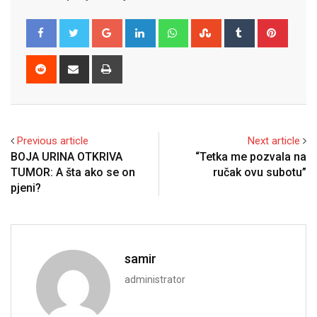
Google+
LinkedIn
Whatsapp
StumbleUpon
Tumblr
Pinter
Reddit
Share
Print
via
Email
Previous article
Next article
BOJA URINA OTKRIVA
“Tetka me pozvala na
TUMOR: A šta ako se on
ručak ovu subotu”
pjeni?
samir
administrator