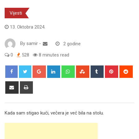
Vijesti
13. Oktobra 2024.
By
samir
-
2 godine
0
528
8 minutes read
Google+
LinkedIn
Whatsapp
StumbleUpon
Tumblr
Pinterest
Red
Share
Print
via
Email
Kada sam stigao kući, večera je već bila na stolu.