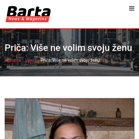
Skip
to
content
Priča: Više ne volim svoju ženu
-
-
Home
Vijesti
Priča: Više ne volim svoju ženu