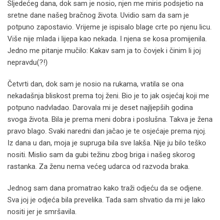
Sljedećeg dana, dok sam je nosio, njen me miris podsjetio na
sretne dane našeg bračnog života. Uvidio sam da sam je
potpuno zapostavio. Vrijeme je ispisalo blage crte po njenu licu.
Više nije mlada i lijepa kao nekada. I njena se kosa promijenila.
Jedno me pitanje mučilo: Kakav sam ja to čovjek i činim li joj
nepravdu(?!)
Četvrti dan, dok sam je nosio na rukama, vratila se ona
nekadašnja bliskost prema toj ženi. Bio je to jak osjećaj koji me
potpuno nadvladao. Darovala mi je deset najljepših godina
svoga života. Bila je prema meni dobra i poslušna. Takva je žena
pravo blago. Svaki naredni dan jačao je te osjećaje prema njoj.
Iz dana u dan, moja je supruga bila sve lakša. Nije ju bilo teško
nositi. Mislio sam da gubi težinu zbog briga i našeg skorog
rastanka. Za ženu nema većeg udarca od razvoda braka.
Jednog sam dana promatrao kako traži odjeću da se odjene.
Sva joj je odjeća bila prevelika. Tada sam shvatio da mi je lako
nositi jer je smršavila.