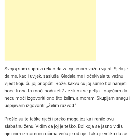
Svojoj sam supruzi rekao da za nju imam važnu vijest. Sjela je
da me, kao i uvijek, sasluša. Gledala me i očekivala tu važnu
vijest koju ću joj priopćiti. Bože, kakvu ću joj samo bol nanijeti…
hoće li ona to moći podnijeti? Jezik mi se petlja… osjećam da
neću moći izgovoriti ono što želim, a moram. Skupljam snagu i
uspijevam izgovoriti: „Želim razvod.“
Prešle su te teške riječi i preko moga jezika i ranile ovu
slabašnu ženu. Vidim da joj je teško. Bol koja se jasno vidi u
njezinim izmorenim očima veća je od nje. Tako je velika da se