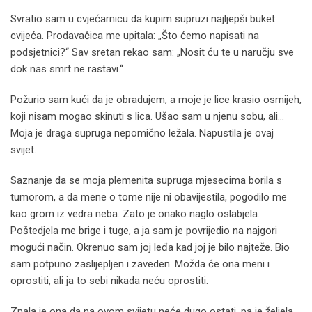
Svratio sam u cvjećarnicu da kupim supruzi najljepši buket
cvijeća. Prodavačica me upitala: „Što ćemo napisati na
podsjetnici?“ Sav sretan rekao sam: „Nosit ću te u naručju sve
dok nas smrt ne rastavi.“
Požurio sam kući da je obradujem, a moje je lice krasio osmijeh,
koji nisam mogao skinuti s lica. Ušao sam u njenu sobu, ali…
Moja je draga supruga nepomično ležala. Napustila je ovaj
svijet.
Saznanje da se moja plemenita supruga mjesecima borila s
tumorom, a da mene o tome nije ni obavijestila, pogodilo me
kao grom iz vedra neba. Zato je onako naglo oslabjela.
Poštedjela me brige i tuge, a ja sam je povrijedio na najgori
mogući način. Okrenuo sam joj leđa kad joj je bilo najteže. Bio
sam potpuno zaslijepljen i zaveden. Možda će ona meni i
oprostiti, ali ja to sebi nikada neću oprostiti.
Znala je ona da na ovom svijetu neće dugo ostati, pa je željela