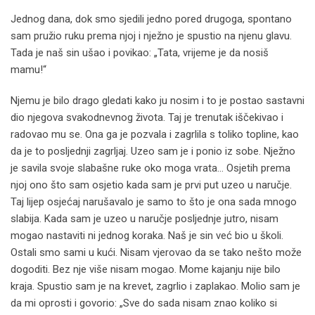
Jednog dana, dok smo sjedili jedno pored drugoga, spontano
sam pružio ruku prema njoj i nježno je spustio na njenu glavu.
Tada je naš sin ušao i povikao: „Tata, vrijeme je da nosiš
mamu!“
Njemu je bilo drago gledati kako ju nosim i to je postao sastavni
dio njegova svakodnevnog života. Taj je trenutak iščekivao i
radovao mu se. Ona ga je pozvala i zagrlila s toliko topline, kao
da je to posljednji zagrljaj. Uzeo sam je i ponio iz sobe. Nježno
je savila svoje slabašne ruke oko moga vrata… Osjetih prema
njoj ono što sam osjetio kada sam je prvi put uzeo u naručje.
Taj lijep osjećaj narušavalo je samo to što je ona sada mnogo
slabija. Kada sam je uzeo u naručje posljednje jutro, nisam
mogao nastaviti ni jednog koraka. Naš je sin već bio u školi.
Ostali smo sami u kući. Nisam vjerovao da se tako nešto može
dogoditi. Bez nje više nisam mogao. Mome kajanju nije bilo
kraja. Spustio sam je na krevet, zagrlio i zaplakao. Molio sam je
da mi oprosti i govorio: „Sve do sada nisam znao koliko si