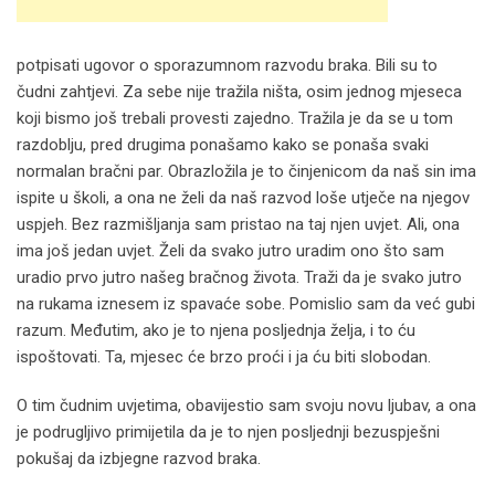
potpisati ugovor o sporazumnom razvodu braka. Bili su to
čudni zahtjevi. Za sebe nije tražila ništa, osim jednog mjeseca
koji bismo još trebali provesti zajedno. Tražila je da se u tom
razdoblju, pred drugima ponašamo kako se ponaša svaki
normalan bračni par. Obrazložila je to činjenicom da naš sin ima
ispite u školi, a ona ne želi da naš razvod loše utječe na njegov
uspjeh. Bez razmišljanja sam pristao na taj njen uvjet. Ali, ona
ima još jedan uvjet. Želi da svako jutro uradim ono što sam
uradio prvo jutro našeg bračnog života. Traži da je svako jutro
na rukama iznesem iz spavaće sobe. Pomislio sam da već gubi
razum. Međutim, ako je to njena posljednja želja, i to ću
ispoštovati. Ta, mjesec će brzo proći i ja ću biti slobodan.
O tim čudnim uvjetima, obavijestio sam svoju novu ljubav, a ona
je podrugljivo primijetila da je to njen posljednji bezuspješni
pokušaj da izbjegne razvod braka.