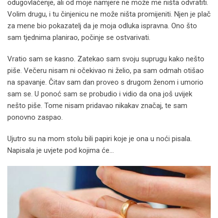
odugovlačenje, ali od moje namjere ne može me ništa odvratiti.
Volim drugu, i tu činjenicu ne može ništa promijeniti. Njen je plač
za mene bio pokazatelj da je moja odluka ispravna. Ono što
sam tjednima planirao, počinje se ostvarivati.
Vratio sam se kasno. Zatekao sam svoju suprugu kako nešto
piše. Večeru nisam ni očekivao ni želio, pa sam odmah otišao
na spavanje. Čitav sam dan proveo s drugom ženom i umorio
sam se. U ponoć sam se probudio i vidio da ona još uvijek
nešto piše. Tome nisam pridavao nikakav značaj, te sam
ponovno zaspao.
Ujutro su na mom stolu bili papiri koje je ona u noći pisala.
Napisala je uvjete pod kojima će…