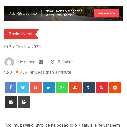
Zanimljivosti
25. Oktobra 2024.
By
samir
-
2 godine
0
755
Less than a minute
Google+
LinkedIn
Whatsapp
StumbleUpon
Tumblr
Pinterest
Red
Share
Print
via
Email
“Moj muž svako jutro ide na posao oko 7 sati, a ja ne ustanem