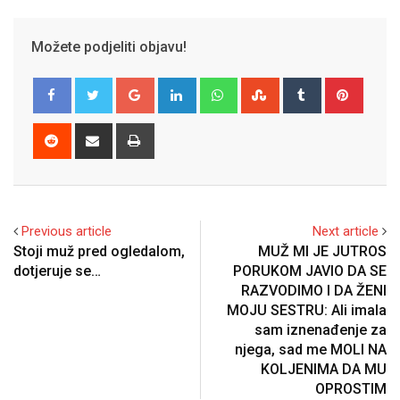
Možete podjeliti objavu!
Google+
LinkedIn
Whatsapp
StumbleUpon
Tumblr
Pinter
Reddit
Share
Print
via
Email
Previous article
Next article
Stoji muž pred ogledalom,
MUŽ MI JE JUTROS
dotjeruje se…
PORUKOM JAVIO DA SE
RAZVODIMO I DA ŽENI
MOJU SESTRU: Ali imala
sam iznenađenje za
njega, sad me MOLI NA
KOLJENIMA DA MU
OPROSTIM