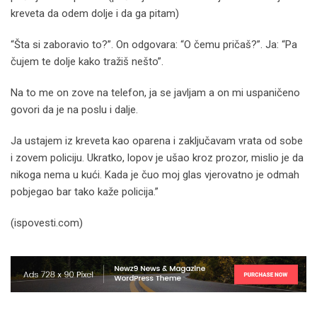
kreveta da odem dolje i da ga pitam)
“Šta si zaboravio to?”. On odgovara: “O čemu pričaš?”. Ja: “Pa
čujem te dolje kako tražiš nešto”.
Na to me on zove na telefon, ja se javljam a on mi uspaničeno
govori da je na poslu i dalje.
Ja ustajem iz kreveta kao oparena i zaključavam vrata od sobe
i zovem policiju. Ukratko, lopov je ušao kroz prozor, mislio je da
nikoga nema u kući. Kada je čuo moj glas vjerovatno je odmah
pobjegao bar tako kaže policija.”
(ispovesti.com)