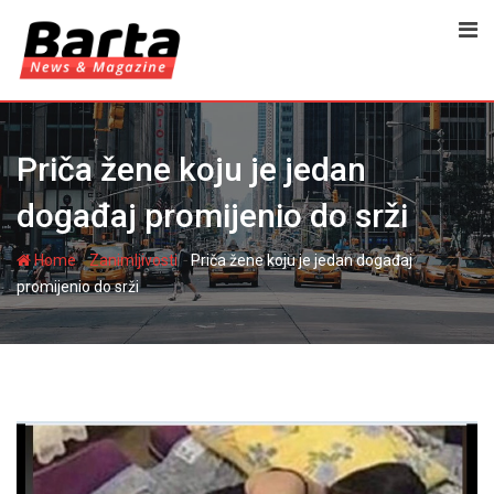
Skip
to
content
Priča žene koju je jedan
događaj promijenio do srži
-
-
Home
Zanimljivosti
Priča žene koju je jedan događaj
promijenio do srži