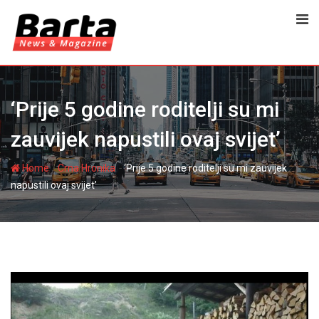
Skip
to
content
‘Prije 5 godine roditelji su mi
zauvijek napustili ovaj svijet’
-
-
Home
Crna Hronika
‘Prije 5 godine roditelji su mi zauvijek
napustili ovaj svijet’