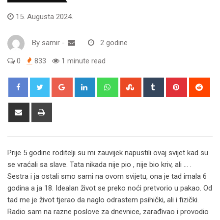
15. Augusta 2024.
By
samir
-
2 godine
0
833
1 minute read
Google+
LinkedIn
Whatsapp
StumbleUpon
Tumblr
Pinterest
Red
Share
Print
via
Email
Prije 5 godine roditelji su mi zauvijek napustili ovaj svijet kad su
se vraćali sa slave. Tata nikada nije pio , nije bio kriv, ali … .
Sestra i ja ostali smo sami na ovom svijetu, ona je tad imala 6
godina a ja 18. Idealan život se preko noći pretvorio u pakao. Od
tad me je život tjerao da naglo odrastem psihički, ali i fizički.
Radio sam na razne poslove za dnevnice, zarađivao i provodio