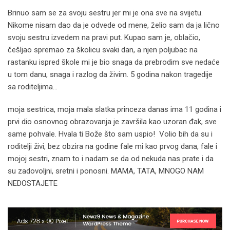
Brinuo sam se za svoju sestru jer mi je ona sve na svijetu.
Nikome nisam dao da je odvede od mene, želio sam da ja lično
svoju sestru izvedem na pravi put. Kupao sam je, oblačio,
češljao spremao za školicu svaki dan, a njen poljubac na
rastanku ispred škole mi je bio snaga da prebrodim sve nedaće
u tom danu, snaga i razlog da živim. 5 godina nakon tragedije
sa roditeljima…
moja sestrica, moja mala slatka princeza danas ima 11 godina i
prvi dio osnovnog obrazovanja je završila kao uzoran đak, sve
same pohvale. Hvala ti Bože što sam uspio! Volio bih da su i
roditelji živi, bez obzira na godine fale mi kao prvog dana, fale i
mojoj sestri, znam to i nadam se da od nekuda nas prate i da
su zadovoljni, sretni i ponosni. MAMA, TATA, MNOGO NAM
NEDOSTAJETE