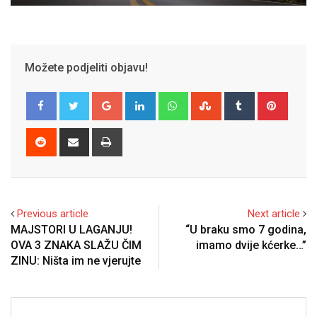
Možete podjeliti objavu!
Google+
LinkedIn
Whatsapp
StumbleUpon
Tumblr
Pinter
Reddit
Share
Print
via
Email
Previous article
Next article
MAJSTORI U LAGANJU!
“U braku smo 7 godina,
OVA 3 ZNAKA SLAŽU ČIM
imamo dvije kćerke…”
ZINU: Ništa im ne vjerujte