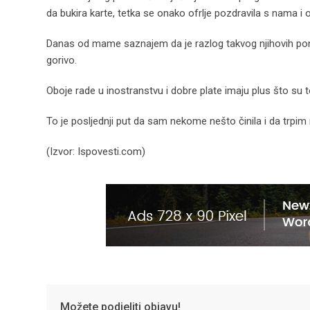
da bukira karte, tetka se onako ofrlje pozdravila s nama i o
Danas od mame saznajem da je razlog takvog njihovih ponaš
gorivo.
Oboje rade u inostranstvu i dobre plate imaju plus što su tol
To je posljednji put da sam nekome nešto činila i da trpim n
(Izvor: Ispovesti.com)
Možete podjeliti objavu!