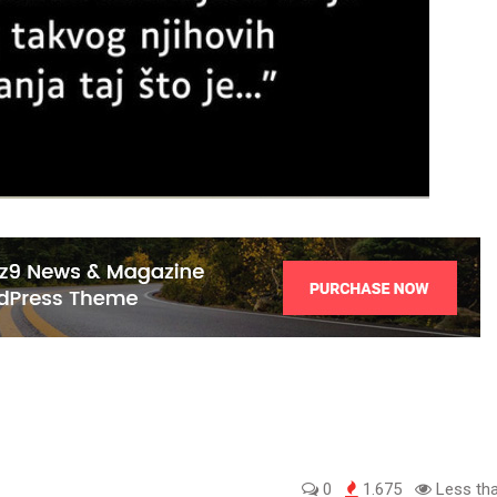
0
1.675
Less tha