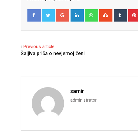
Google+
LinkedIn
Whatsapp
StumbleUpo
Tumbl
Facebook
Twitter
Previous article
Šaljiva priča o nevjernoj ženi
samir
administrator