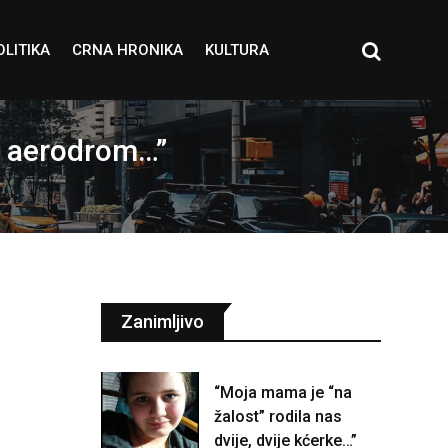
OLITIKA
CRNA HRONIKA
KULTURA
na aerodrom…”
Zanimljivo
“Moja mama je “na
žalost” rodila nas
dvije, dvije kćerke…”