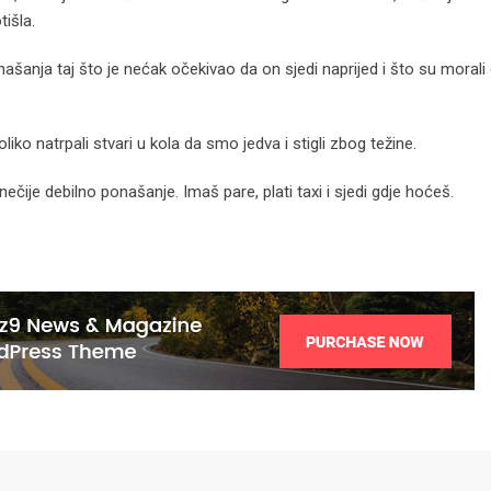
tišla.
anja taj što je nećak očekivao da on sjedi naprijed i što su morali 
iko natrpali stvari u kola da smo jedva i stigli zbog težine.
ečije debilno ponašanje. Imaš pare, plati taxi i sjedi gdje hoćeš.