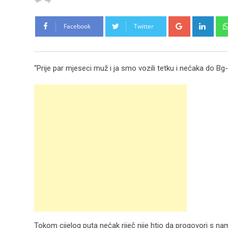
Google+
Link
Facebook
Twitter
“Prije par mjeseci muž i ja smo vozili tetku i nećaka do Bg
Tokom cijelog puta nećak riječ nije htio da progovori s n