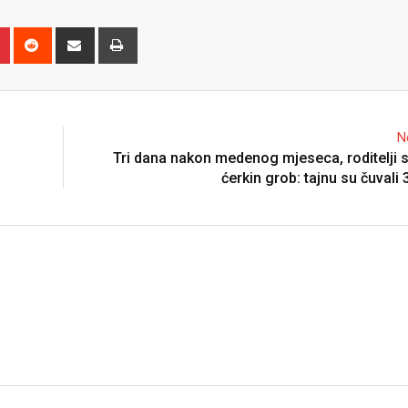
n
r
Pinterest
Reddit
Share
Print
via
Email
N
Tri dana nakon medenog mjeseca, roditelji s
ćerkin grob: tajnu su čuvali