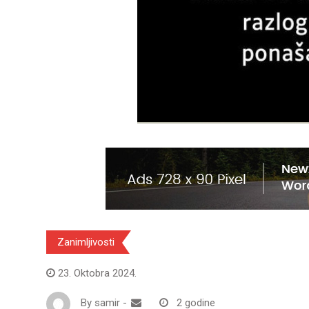
Zanimljivosti
23. Oktobra 2024.
By
samir
-
2 godine