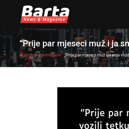
Skip
to
content
“Prije par mjeseci muž i ja 
-
-
Home
Zanimljivosti
“Prije par mjeseci muž i ja smo voz