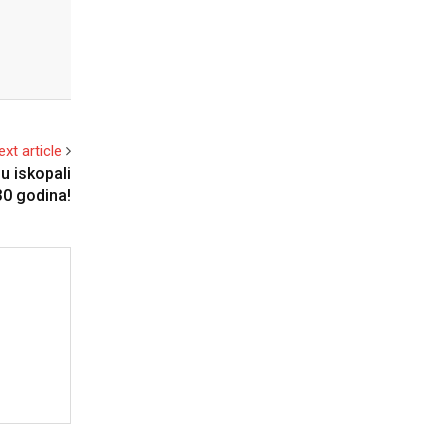
ext article
u iskopali
 30 godina!