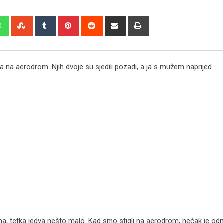
edIn
Whatsapp
StumbleUpon
Tumblr
Pinterest
Reddit
Share
Print
via
Email
-a na aerodrom. Njih dvoje su sjedili pozadi, a ja s mužem naprijed.
ama, tetka jedva nešto malo. Kad smo stigli na aerodrom, nećak je o