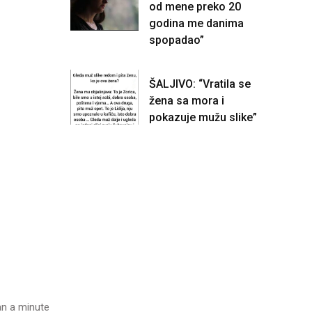
od mene preko 20
godina me danima
spopadao”
ŠALJIVO: “Vratila se
žena sa mora i
pokazuje mužu slike”
n a minute