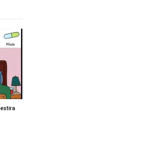
estira
…