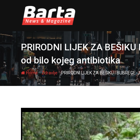
Skip
to
content
PRIRODNI LIJEK ZA BEŠIKU I
od bilo kojeg antibiotika
-
-
Home
Zdravlje
PRIRODNI LIJEK ZA BEŠIKU I BUBREGE: Jed