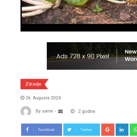
Zdravlje
26. Augusta 2024.
By
samir
-
2 godine
Google+
Link
Facebook
Twitter