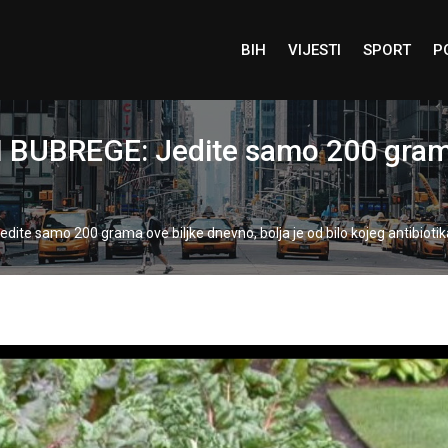
BIH
VIJESTI
SPORT
P
 BUBREGE: Jedite samo 200 grama 
ite samo 200 grama ove biljke dnevno, bolja je od bilo kojeg antibiotik