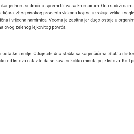
akar jednom sedmično spremi blitva sa krompirom. Ona sadrži najm
betičara, zbog visokog procenta vlakana koji ne uzrokuje velike i nagl
rična i vrijedna namirnica. Veoma je zasitna jer dugo ostaje u organi
a ovog zelenog lejkovitog povrća.
i ostatke zemlje. Odsijecite dno stabla sa korjenčićima. Stablo i listo
iku od listova i stavite da se kuva nekoliko minuta prije listova. Kod 