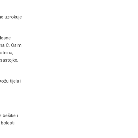
ne uzrokuje
elesne
ina C. Osim
oteina,
 sastojke,
ožu tijela i
e bešike i
 bolesti