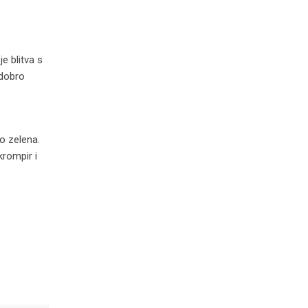
je blitva s
 dobro
o zelena.
krompir i