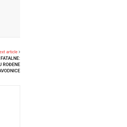
ext article
 FATALNE:
SU ROĐENE
AVODNICE