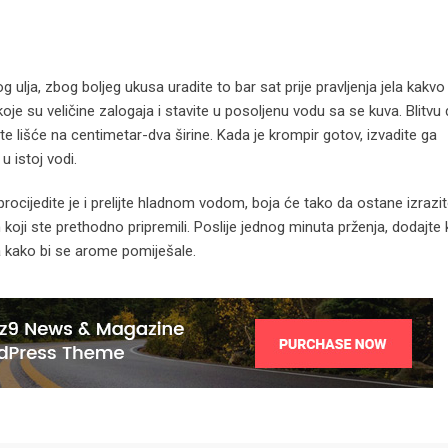
og ulja, zbog boljeg ukusa uradite to bar sat prije pravljenja jela kakvo 
koje su veličine zalogaja i stavite u posoljenu vodu sa se kuva. Blitvu
cite lišće na centimetar-dva širine. Kada je krompir gotov, izvadite ga
 istoj vodi.
cijedite je i prelijte hladnom vodom, boja će tako da ostane izrazit
m koji ste prethodno pripremili. Poslije jednog minuta prženja, dodajte 
a kako bi se arome pomiješale.