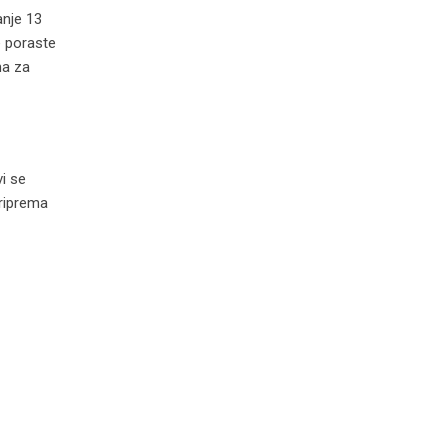
anje 13
e poraste
ma za
vi se
priprema