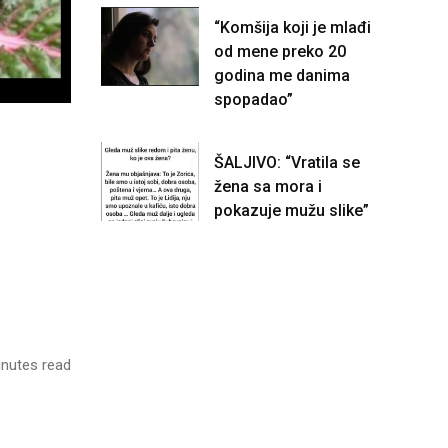
“Komšija koji je mlađi
od mene preko 20
godina me danima
spopadao”
ŠALJIVO: “Vratila se
žena sa mora i
pokazuje mužu slike”
nutes read