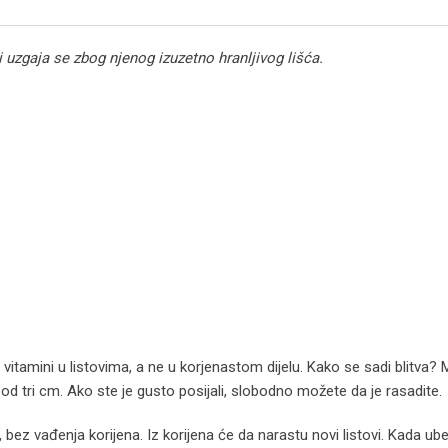
Email
i uzgaja se zbog njenog izuzetno hranljivog lišća.
ve vitamini u listovima, a ne u korjenastom dijelu. Kako se sadi blitva?
od tri cm. Ako ste je gusto posijali, slobodno možete da je rasadite.
 bez vađenja korijena. Iz korijena će da narastu novi listovi. Kada ub