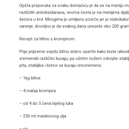
Opšta preporuka za svaku domaćicu je da se na meniju m
različitih antioksidanasa, veoma česta je na menijima dija
šećera u krvi. Mnogima je omiljeno povrće jer je niskokalo
varenje, dovoljno je da svakog dana unesete oko 200 gram
Recept za blitvu s krompirom
Prije pripreme svježu blitvu dobro operite kako biste uklonil
vremenski različito kuvaju, pa oštrim nožem odvojite stablj
pita, stabljika i listovi se kuvaju istovremeno.
– 1kg blitve
– 4 manja krompira
– od 4 do 5 čena bijelog luka
– 250 ml maslinovog ulja
– so