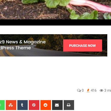
0
416
3 mi
edIn
Whatsapp
StumbleUpon
Tumblr
Pinterest
Reddit
Share
Print
via