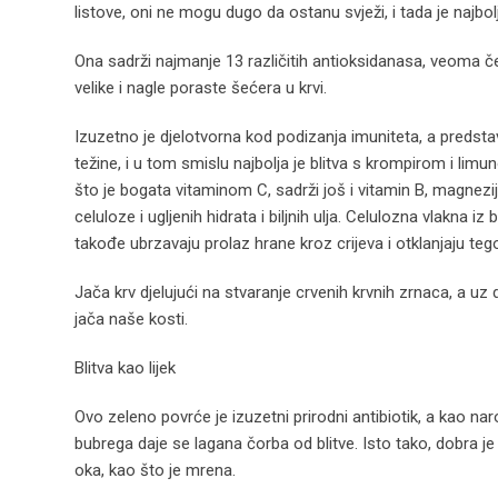
listove, oni ne mogu dugo da ostanu svježi, i tada je najbol
Ona sadrži najmanje 13 različitih antioksidanasa, veoma č
velike i nagle poraste šećera u krvi.
Izuzetno je djelotvorna kod podizanja imuniteta, a predstav
težine, i u tom smislu najbolja je blitva s krompirom i li
što je bogata vitaminom C, sadrži još i vitamin B, magnezij
celuloze i ugljenih hidrata i biljnih ulja. Celulozna vlakna 
takođe ubrzavaju prolaz hrane kroz crijeva i otklanjaju teg
Jača krv djelujući na stvaranje crvenih krvnih zrnaca, a uz d
jača naše kosti.
Blitva kao lijek
Ovo zeleno povrće je izuzetni prirodni antibiotik, a kao nar
bubrega daje se lagana čorba od blitve. Isto tako, dobra je i 
oka, kao što je mrena.