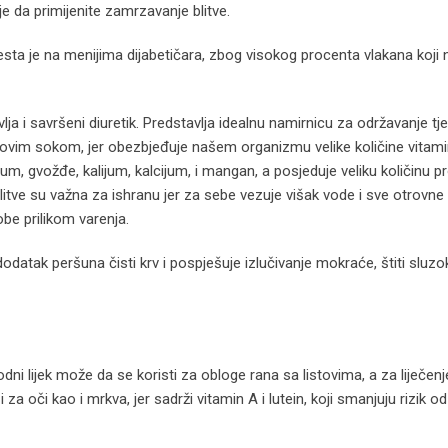
je da primijenite zamrzavanje blitve.
esta je na menijima dijabetičara, zbog visokog procenta vlakana koji 
lja i savršeni diuretik. Predstavlja idealnu namirnicu za održavanje tj
munovim sokom, jer obezbjeđuje našem organizmu velike količine vitam
um, gvožđe, kalijum, kalcijum, i mangan, a posjeduje veliku količinu pr
iz blitve su važna za ishranu jer za sebe vezuje višak vode i sve otrovne
obe prilikom varenja.
odatak peršuna čisti krv i pospješuje izlučivanje mokraće, štiti sluzok
odni lijek može da se koristi za obloge rana sa listovima, a za liječenj
za oči kao i mrkva, jer sadrži vitamin A i lutein, koji smanjuju rizik od