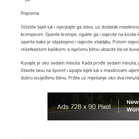
Priprema:
Očistite bijeli luk i isjeckajte ga sitno, uz dodatak maslinov
krompirom. Operite krompir, ogulite ga i isijecite na kocke 
operite kako je objašnjeno i isijecite stabljiku. Potom isije
rešetkastom kašikom, a isječenu blitvu ubacite da se kuva u
Kuvajte je oko sedam minuta. Kada prođe sedam minuta, pro
Stavite tavu na šporet i sipajte bijeli luk s maslinovim ulje
dobro iscijeđenu blitvu. Pržite uz miješanje oko dva minut