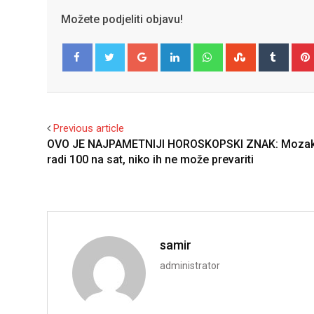
Možete podjeliti objavu!
Google+
LinkedIn
Whatsapp
StumbleUpo
Tumbl
Facebook
Twitter
Previous article
OVO JE NAJPAMETNIJI HOROSKOPSKI ZNAK: Mozak
radi 100 na sat, niko ih ne može prevariti
samir
administrator