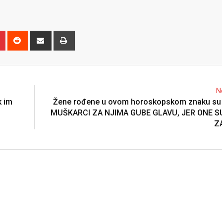
n
r
Pinterest
Reddit
Share
Print
via
Email
N
 im
Žene rođene u ovom horoskopskom znaku su
MUŠKARCI ZA NJIMA GUBE GLAVU, JER ONE 
Z