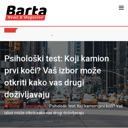
Skip
to
content
Psihološki test: Koji kamion
prvi koči? Vaš izbor može
otkriti kako vas drugi
doživljavaju
-
-
Home
Zanimljivosti
Psihološki test: Koji kamion prvi koči? Vaš
izbor može otkriti kako vas drugi doživljavaju