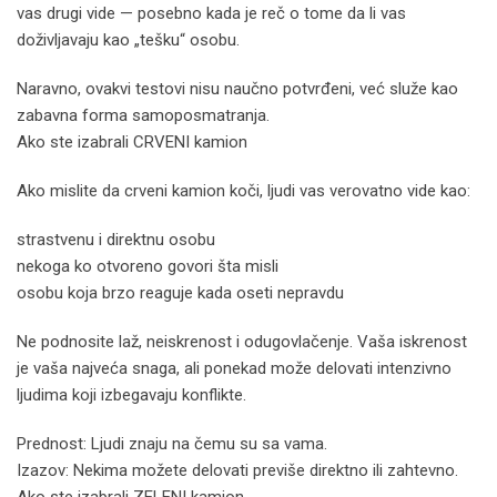
vas drugi vide — posebno kada je reč o tome da li vas
doživljavaju kao „tešku“ osobu.
Naravno, ovakvi testovi nisu naučno potvrđeni, već služe kao
zabavna forma samoposmatranja.
Ako ste izabrali CRVENI kamion
Ako mislite da crveni kamion koči, ljudi vas verovatno vide kao:
strastvenu i direktnu osobu
nekoga ko otvoreno govori šta misli
osobu koja brzo reaguje kada oseti nepravdu
Ne podnosite laž, neiskrenost i odugovlačenje. Vaša iskrenost
je vaša najveća snaga, ali ponekad može delovati intenzivno
ljudima koji izbegavaju konflikte.
Prednost: Ljudi znaju na čemu su sa vama.
Izazov: Nekima možete delovati previše direktno ili zahtevno.
Ako ste izabrali ZELENI kamion