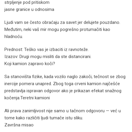
strpljenje pod pritiskom
jasne granice u odnosima
Ljudi vam se često obraćaju za savet jer delujete pouzdano.
Međutim, neki vaš mir mogu pogrešno protumačiti kao
hladnoću.
Prednost: Teško vas je izbaciti iz ravnoteže.
Izazov: Drugi mogu misliti da ste distancirani.
Koji kamion zapravo koči?
Sa stanovišta fizike, kada vozilo naglo zakoči, tečnost se zbog
inercije pomera unapred. Zbog toga crveni kamion najčešće
predstavlja ispravan odgovor ako je prikazan efekat snažnog
kočenja.Teretni kamioni
Ali prava zanimljivost nije samo u tačnom odgovoru — već u
tome kako različiti ljudi tumače istu sliku.
Završna misao