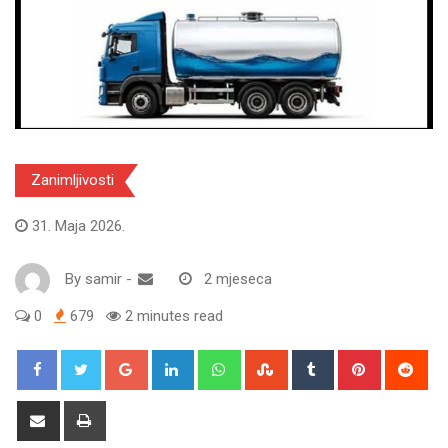
Zanimljivosti
31. Maja 2026.
By
samir
-
2 mjeseca
0
679
2 minutes read
Google+
LinkedIn
Whatsapp
StumbleUpon
Tumblr
Pinterest
Red
Share
Print
via