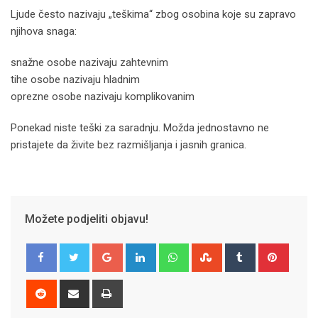
Ljude često nazivaju „teškima“ zbog osobina koje su zapravo
njihova snaga:
snažne osobe nazivaju zahtevnim
tihe osobe nazivaju hladnim
oprezne osobe nazivaju komplikovanim
Ponekad niste teški za saradnju. Možda jednostavno ne
pristajete da živite bez razmišljanja i jasnih granica.
Možete podjeliti objavu!
Google+
LinkedIn
Whatsapp
StumbleUpon
Tumblr
Pinter
Reddit
Share
Print
via