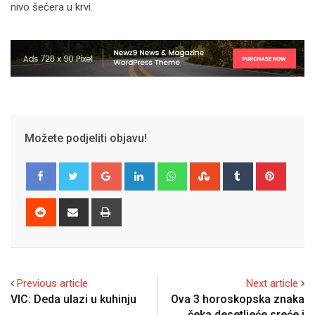
nivo šećera u krvi.
Možete podjeliti objavu!
Google+
LinkedIn
Whatsapp
StumbleUpon
Tumblr
Pinter
Reddit
Share
Print
via
Email
Previous article
Next article
VIC: Deda ulazi u kuhinju
Ova 3 horoskopska znaka
čeka desetljeće sreće i