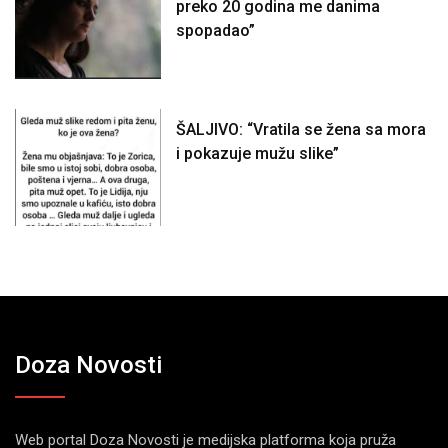
preko 20 godina me danima
spopadao”
ŠALJIVO: “Vratila se žena sa mora
i pokazuje mužu slike”
Doza Novosti
Web portal Doza Novosti je medijska platforma koja pruža