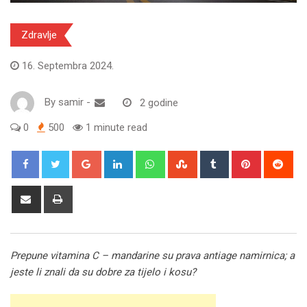
Zdravlje
16. Septembra 2024.
By
samir
-
2 godine
0
500
1 minute read
Google+
LinkedIn
Whatsapp
StumbleUpon
Tumblr
Pinterest
Red
Share
Print
via
Email
Prepune vitamina C – mandarine su prava antiage namirnica; a
jeste li znali da su dobre za tijelo i kosu?