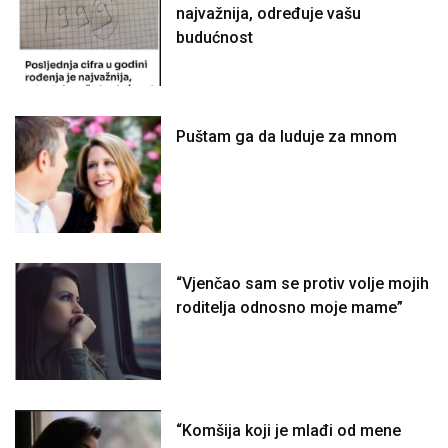
najvažnija, određuje vašu
budućnost
Puštam ga da luduje za mnom
“Vjenčao sam se protiv volje mojih
roditelja odnosno moje mame”
“Komšija koji je mlađi od mene