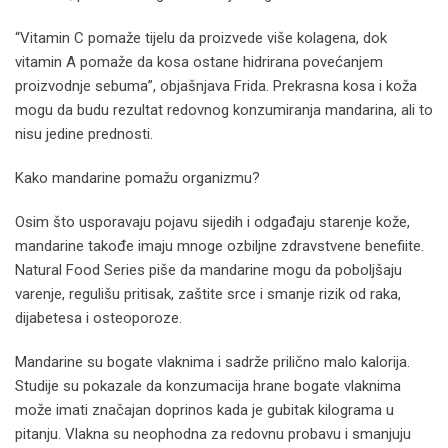
“Vitamin C pomaže tijelu da proizvede više kolagena, dok
vitamin A pomaže da kosa ostane hidrirana povećanjem
proizvodnje sebuma”, objašnjava Frida. Prekrasna kosa i koža
mogu da budu rezultat redovnog konzumiranja mandarina, ali to
nisu jedine prednosti.
Kako mandarine pomažu organizmu?
Osim što usporavaju pojavu sijedih i odgađaju starenje kože,
mandarine takođe imaju mnoge ozbiljne zdravstvene benefiite.
Natural Food Series piše da mandarine mogu da poboljšaju
varenje, regulišu pritisak, zaštite srce i smanje rizik od raka,
dijabetesa i osteoporoze.
Mandarine su bogate vlaknima i sadrže prilično malo kalorija.
Studije su pokazale da konzumacija hrane bogate vlaknima
može imati značajan doprinos kada je gubitak kilograma u
pitanju. Vlakna su neophodna za redovnu probavu i smanjuju