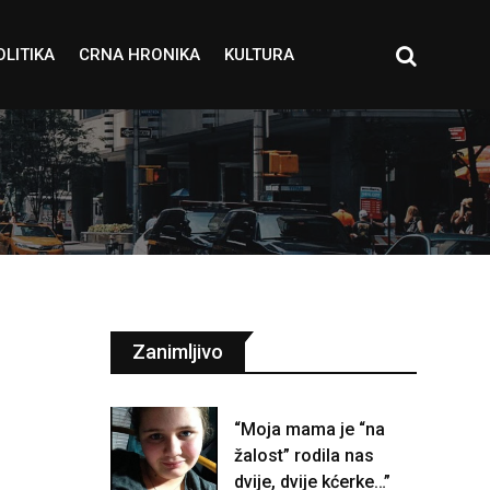
OLITIKA
CRNA HRONIKA
KULTURA
Zanimljivo
“Moja mama je “na
žalost” rodila nas
dvije, dvije kćerke…”