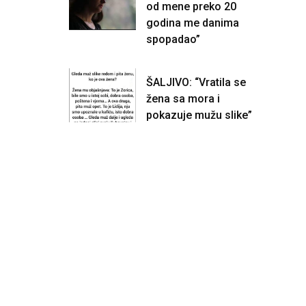
od mene preko 20
godina me danima
spopadao”
ŠALJIVO: “Vratila se
žena sa mora i
pokazuje mužu slike”