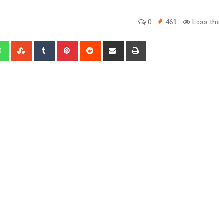
0
469
Less tha
edIn
Whatsapp
StumbleUpon
Tumblr
Pinterest
Reddit
Share
Print
via
Email