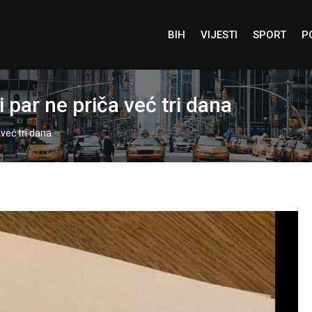
BIH
VIJESTI
SPORT
P
par ne priča već tri dana
već tri dana