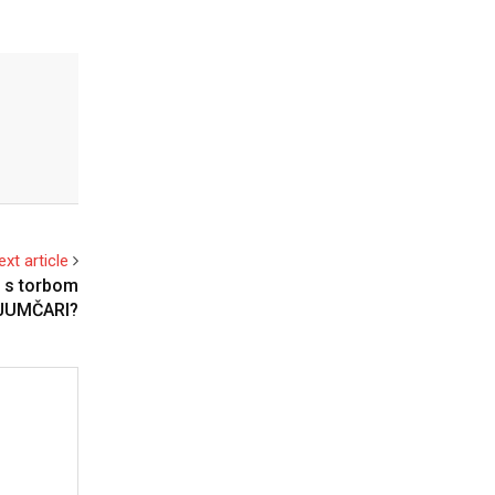
ext article
 s torbom
IJUMČARI?