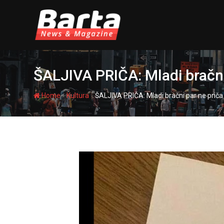
Skip
to
content
ŠALJIVA PRIČA: Mladi bračni 
-
-
Home
Kultura
ŠALJIVA PRIČA: Mladi bračni par ne priča 