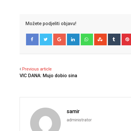
Možete podjeliti objavu!
Google+
LinkedIn
Whatsapp
StumbleUpo
Tumbl
Facebook
Twitter
Previous article
VIC DANA: Mujo dobio sina
samir
administrator