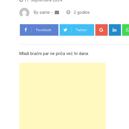
By
samir
-
2 godine
Google+
Link
Facebook
Twitter
Mladi bračni par ne priča već tri dana.