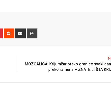
n
r
Pinterest
Reddit
Share
Print
via
Email
N
MOZGALICA: Krijumčar preko granice svaki dan
preko ramena – ZNATE LI ŠTA KR