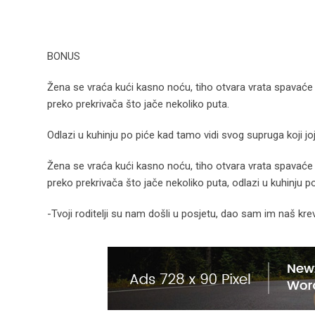
BONUS
Žena se vraća kući kasno noću, tiho otvara vrata spavaće so
preko prekrivača što jače nekoliko puta.
Odlazi u kuhinju po piće kad tamo vidi svog supruga koji joj
Žena se vraća kući kasno noću, tiho otvara vrata spavaće so
preko prekrivača što jače nekoliko puta, odlazi u kuhinju p
-Tvoji roditelji su nam došli u posjetu, dao sam im naš kre