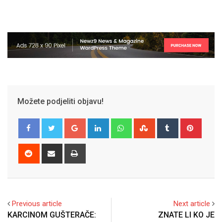
Možete podjeliti objavu!
Google+
LinkedIn
Whatsapp
StumbleUpon
Tumblr
Pinter
Reddit
Share
Print
via
Email
Previous article
Next article
KARCINOM GUŠTERAČE:
ZNATE LI KO JE