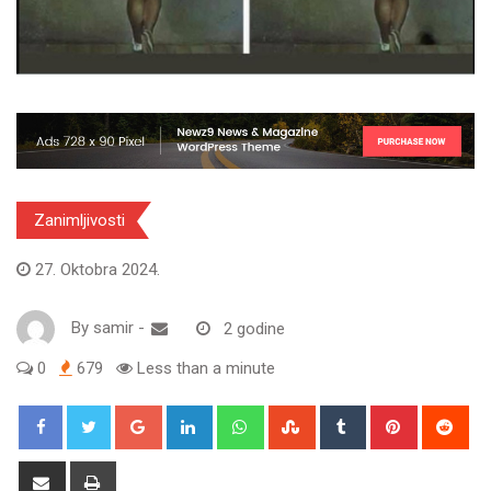
Zanimljivosti
27. Oktobra 2024.
By
samir
-
2 godine
0
679
Less than a minute
Google+
LinkedIn
Whatsapp
StumbleUpon
Tumblr
Pinterest
Red
Share
Print