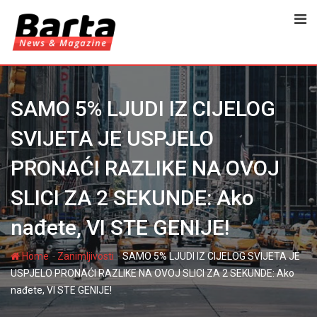
Skip
to
content
SAMO 5% LJUDI IZ CIJELOG
SVIJETA JE USPJELO
PRONAĆI RAZLIKE NA OVOJ
SLICI ZA 2 SEKUNDE: Ako
nađete, VI STE GENIJE!
-
-
Home
Zanimljivosti
SAMO 5% LJUDI IZ CIJELOG SVIJETA JE
USPJELO PRONAĆI RAZLIKE NA OVOJ SLICI ZA 2 SEKUNDE: Ako
nađete, VI STE GENIJE!