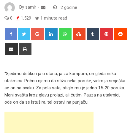
By
samir
-
2 godine
0
1.529
1 minute read
Google+
LinkedIn
Whatsapp
StumbleUpon
Tumblr
Pinterest
Red
Share
Print
via
Email
“Sjedimo dečko i ja u stanu, ja za kompom, on gleda neku
utakmicu. Počnu njemu da stižu neke poruke, vidim ja smješka
se on na svaku. Za pola sata, stiglo mu je jedno 15-20 poruka.
Meni svašta kroz glavu prolazi, ali ćutim. Pauza na utakmici,
ode on da se istušira, tel ostavi na punjaču.