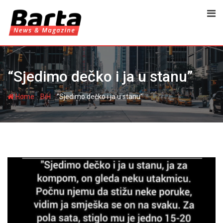
Skip
to
content
“Sjedimo dečko i ja u stanu”
-
-
Home
BiH
“Sjedimo dečko i ja u stanu”