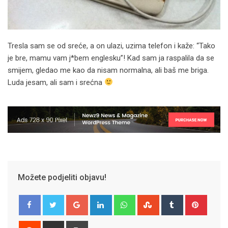
Tresla sam se od sreće, a on ulazi, uzima telefon i kaže: “Tako
je bre, mamu vam j*bem englesku”! Kad sam ja raspalila da se
smijem, gledao me kao da nisam normalna, ali baš me briga.
Luda jesam, ali sam i srećna
Možete podjeliti objavu!
Google+
LinkedIn
Whatsapp
StumbleUpon
Tumblr
Pinter
Reddit
Share
Print