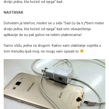
droljo jedna, šta hoćeš od njega” kad…
NASTAVAK
Dohvatim ja telefon, mislim se u sebi “Sad ću da ti j*bem mater
droljo jedna, šta hoćeš od njega” kad ono obavještenja
aplikacije da su pali golovi na nekim utakmicama!
Samo stižu, jedna za drugom. Kakvo sam olakšanje osjetila u
tom trenutku ljudi moji, ne mogu vam opisati to