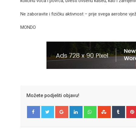
količinu voća i povrća, uvesti ovsenu kašeu, kao i zamijeni
Ne zaboravite i fizičku aktivnost – prije svega aerobne vje
MONDO
Možete podjeliti objavu!
Google+
LinkedIn
Whatsapp
StumbleUpo
Tumbl
Facebook
Twitter