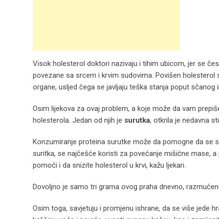
Visok holesterol doktori nazivaju i tihim ubicom, jer se č
povezane sa srcem i krvim sudovima. Povišen holesterol st
organe, usljed čega se javljaju teška stanja poput sčanog 
Osim lijekova za ovaj problem, a koje može da vam prepiše
holesterola. Jedan od njih je
surutka
, otkrila je nedavna st
Konzumiranje proteina surutke može da pomogne da se snizi
suritka, se najčešće koristi za povećanje mišićne mase, a
pomoći i da snizite holesterol u krvi, kažu ljekari.
Dovoljno je samo tri grama ovog praha dnevno, razmućeno
Osim toga, savjetuju i promjenu ishrane, da se više jede hr