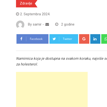
Zdravlje
2. Septembra 2024.
By
samir
-
2 godine
Google+
Link
Facebook
Twitter
Namirnica koja je dostupna na svakom koraku, najviše se 
za holesterol.