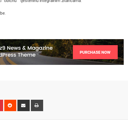
ti “običnu” tjesteninu integralnim žitaricama.
žbe.
n
r
Pinterest
Reddit
Share
Print
via
Email