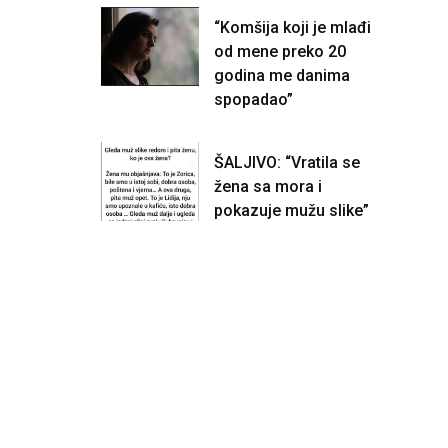
“Komšija koji je mlađi
od mene preko 20
godina me danima
spopadao”
ŠALJIVO: “Vratila se
žena sa mora i
pokazuje mužu slike”