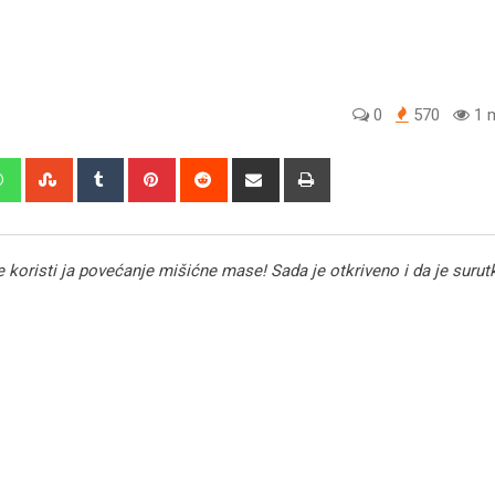
0
570
1 m
edIn
Whatsapp
StumbleUpon
Tumblr
Pinterest
Reddit
Share
Print
via
Email
koristi ja povećanje mišićne mase! Sada je otkriveno i da je surut