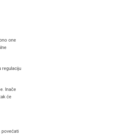
ebno one
alne
 regulaciju
e. Inače
tak će
a povećati