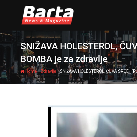
Skip
to
content
SNIŽAVA HOLESTEROL, ČUVA 
BOMBA je za zdravlje
-
-
Home
Zdravlje
SNIŽAVA HOLESTEROL, ČUVA SRCE I “PUMP