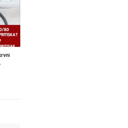
krvni
…