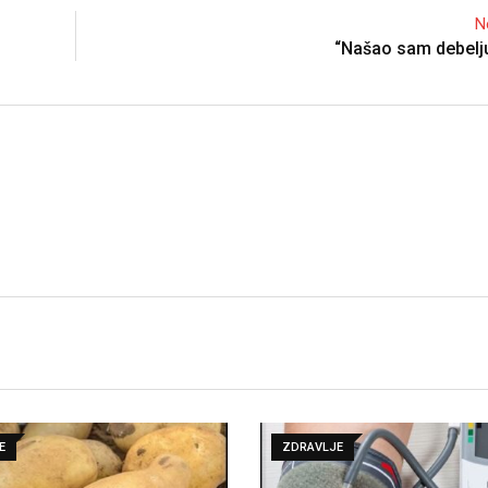
N
“Našao sam debelj
E
ZDRAVLJE