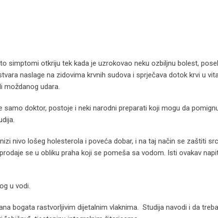
esto simptomi otkriju tek kada je uzrokovao neku ozbiljnu bolest, pos
vara naslage na zidovima krvnih sudova i sprječava dotok krvi u vit
ili moždanog udara.
 samo doktor, postoje i neki narodni preparati koji mogu da pomignu
udija.
 nivo lošeg holesterola i poveća dobar, i na taj način se zaštiti src
 prodaje se u obliku praha koji se pomeša sa vodom. Isti ovakav napi
g u vodi.
ana bogata rastvorljivim dijetalnim vlaknima. Studija navodi i da treb