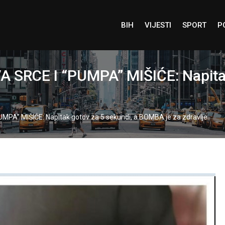
BIH
VIJESTI
SPORT
P
SRCE I “PUMPA” MIŠIĆE: Napitak 
A” MIŠIĆE: Napitak gotov za 5 sekundi, a BOMBA je za zdravlje