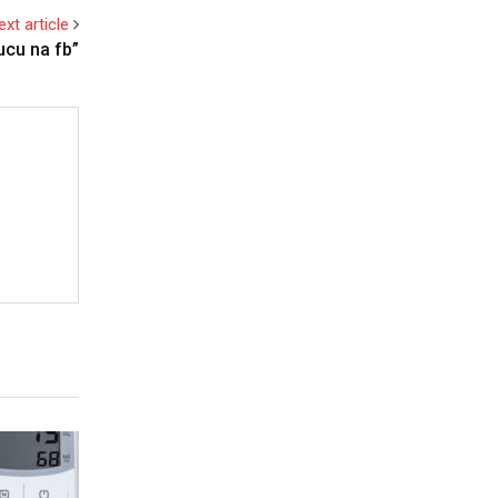
ext article
ucu na fb”