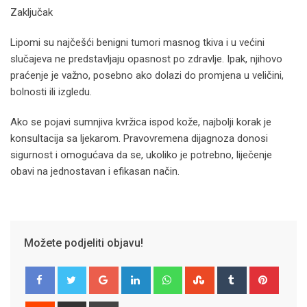
Zaključak
Lipomi su najčešći benigni tumori masnog tkiva i u većini
slučajeva ne predstavljaju opasnost po zdravlje. Ipak, njihovo
praćenje je važno, posebno ako dolazi do promjena u veličini,
bolnosti ili izgledu.
Ako se pojavi sumnjiva kvržica ispod kože, najbolji korak je
konsultacija sa ljekarom. Pravovremena dijagnoza donosi
sigurnost i omogućava da se, ukoliko je potrebno, liječenje
obavi na jednostavan i efikasan način.
Možete podjeliti objavu!
Google+
LinkedIn
Whatsapp
StumbleUpon
Tumblr
Pinter