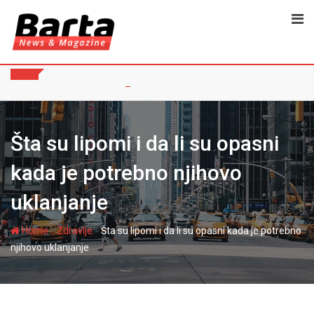
Skip
to
content
Šta su lipomi i da li su opasni
kada je potrebno njihovo
uklanjanje
-
-
Home
Zdravlje
Šta su lipomi i da li su opasni kada je potrebno
njihovo uklanjanje