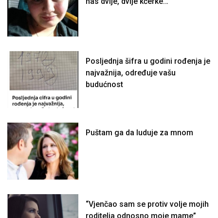
nas dvije, dvije kćerke…”
Posljednja šifra u godini rođenja je
najvažnija, određuje vašu
budućnost
Puštam ga da luduje za mnom
“Vjenčao sam se protiv volje mojih
roditelja odnosno moje mame”