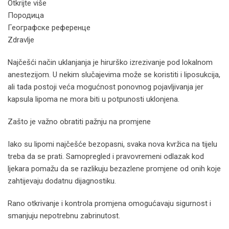
Otkrijte više
Породица
Географске референце
Zdravlje
Najčešći način uklanjanja je hirurško izrezivanje pod lokalnom
anestezijom. U nekim slučajevima može se koristiti i liposukcija,
ali tada postoji veća mogućnost ponovnog pojavljivanja jer
kapsula lipoma ne mora biti u potpunosti uklonjena.
Zašto je važno obratiti pažnju na promjene
Iako su lipomi najčešće bezopasni, svaka nova kvržica na tijelu
treba da se prati. Samopregled i pravovremeni odlazak kod
ljekara pomažu da se razlikuju bezazlene promjene od onih koje
zahtijevaju dodatnu dijagnostiku.
Rano otkrivanje i kontrola promjena omogućavaju sigurnost i
smanjuju nepotrebnu zabrinutost.