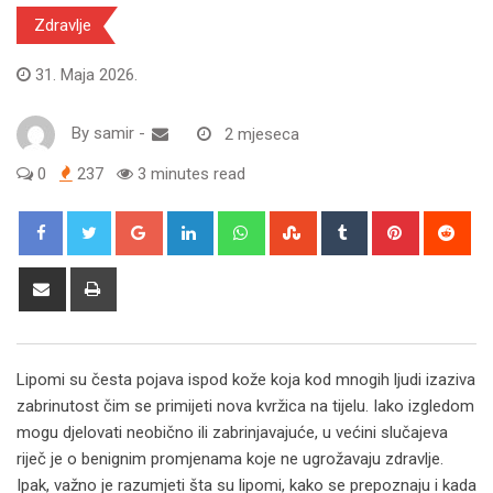
Zdravlje
31. Maja 2026.
By
samir
-
2 mjeseca
0
237
3 minutes read
Google+
LinkedIn
Whatsapp
StumbleUpon
Tumblr
Pinterest
Red
Share
Print
via
Email
Lipomi su česta pojava ispod kože koja kod mnogih ljudi izaziva
zabrinutost čim se primijeti nova kvržica na tijelu. Iako izgledom
mogu djelovati neobično ili zabrinjavajuće, u većini slučajeva
riječ je o benignim promjenama koje ne ugrožavaju zdravlje.
Ipak, važno je razumjeti šta su lipomi, kako se prepoznaju i kada