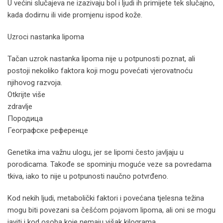
U većini slučajeva ne izazivaju bol i ljudi ih primijete tek slučajno,
kada dodirnu ili vide promjenu ispod kože.
Uzroci nastanka lipoma
Tačan uzrok nastanka lipoma nije u potpunosti poznat, ali
postoji nekoliko faktora koji mogu povećati vjerovatnoću
njihovog razvoja.
Otkrijte više
zdravlje
Породица
Географске референце
Genetika ima važnu ulogu, jer se lipomi često javljaju u
porodicama. Takođe se spominju moguće veze sa povredama
tkiva, iako to nije u potpunosti naučno potvrđeno.
Kod nekih ljudi, metabolički faktori i povećana tjelesna težina
mogu biti povezani sa češćom pojavom lipoma, ali oni se mogu
javiti i kod osoba koje nemaju višak kilograma.