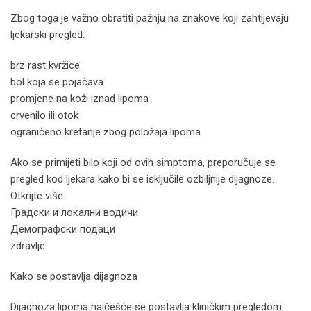
Zbog toga je važno obratiti pažnju na znakove koji zahtijevaju
ljekarski pregled:
brz rast kvržice
bol koja se pojačava
promjene na koži iznad lipoma
crvenilo ili otok
ograničeno kretanje zbog položaja lipoma
Ako se primijeti bilo koji od ovih simptoma, preporučuje se
pregled kod ljekara kako bi se isključile ozbiljnije dijagnoze.
Otkrijte više
Градски и локални водичи
Демографски подаци
zdravlje
Kako se postavlja dijagnoza
Dijagnoza lipoma najčešće se postavlja kliničkim pregledom.