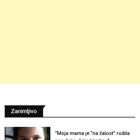
Zanimljivo
“Moja mama je “na žalost” rodila