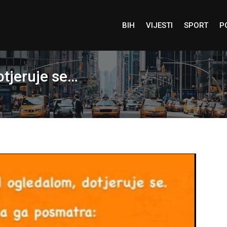
BIH
VIJESTI
SPORT
P
otjeruje se…