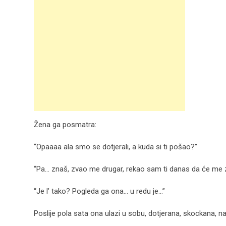
Žena ga posmatra:
“Opaaaa ala smo se dotjerali, a kuda si ti pošao?”
“Pa… znaš, zvao me drugar, rekao sam ti danas da će me
“Je l’ tako? Pogleda ga ona… u redu je…”
Poslije pola sata ona ulazi u sobu, dotjerana, skockana, 