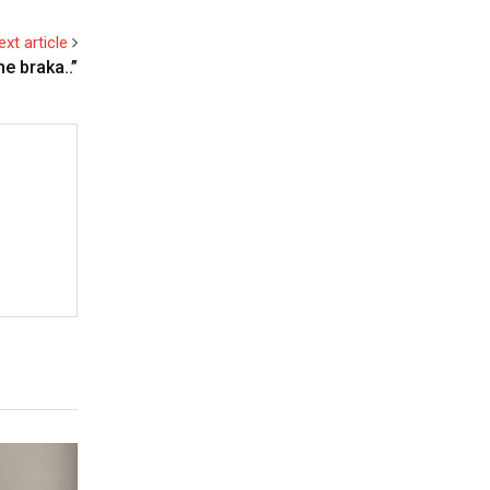
ext article
e braka..”