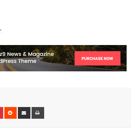
”.
n
r
Pinterest
Reddit
Share
Print
via
Email