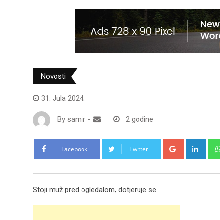
Novosti
31. Jula 2024.
By
samir
-
2 godine
Google+
Link
Facebook
Twitter
Stoji muž pred ogledalom, dotjeruje se.