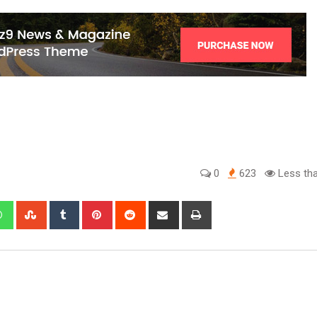
0
623
Less tha
edIn
Whatsapp
StumbleUpon
Tumblr
Pinterest
Reddit
Share
Print
via
Email