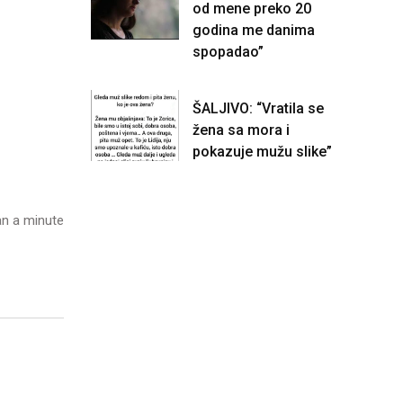
od mene preko 20
godina me danima
spopadao”
ŠALJIVO: “Vratila se
žena sa mora i
pokazuje mužu slike”
n a minute