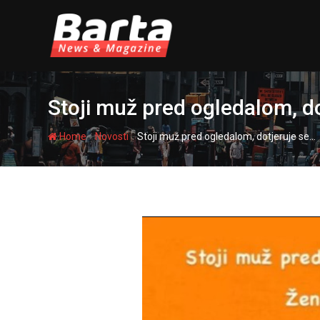
Skip
to
content
Stoji muž pred ogledalom, d
-
-
Home
Novosti
Stoji muž pred ogledalom, dotjeruje se…