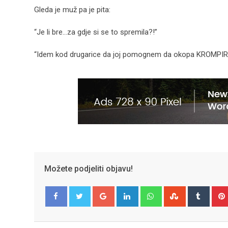
Gleda je muž pa je pita:
“Je li bre…za gdje si se to spremila?!”
“Idem kod drugarice da joj pomognem da okopa KROMPIR
Možete podjeliti objavu!
Google+
LinkedIn
Whatsapp
StumbleUpo
Tumbl
Facebook
Twitter