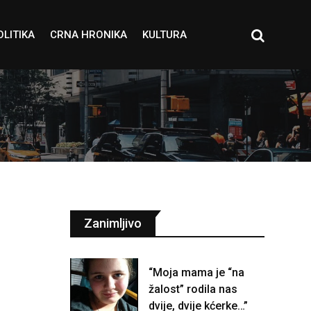
OLITIKA
CRNA HRONIKA
KULTURA
Zanimljivo
“Moja mama je “na
žalost” rodila nas
dvije, dvije kćerke…”