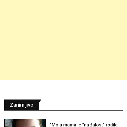
Zanimljivo
“Moja mama je “na žalost” rodila