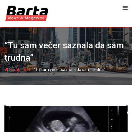
Skip
to
content
“Tu sam večer saznala da sam
trudna”
-
-
Home
BiH
“Tu sam večer saznala da sam trudna”