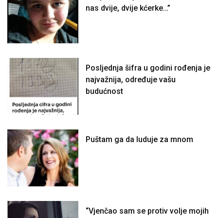
nas dvije, dvije kćerke…”
Posljednja šifra u godini rođenja je
najvažnija, određuje vašu
budućnost
Puštam ga da luduje za mnom
“Vjenčao sam se protiv volje mojih