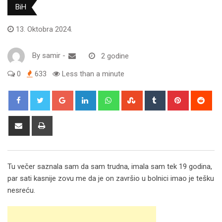
BiH
13. Oktobra 2024.
By
samir
-
2 godine
0
633
Less than a minute
Google+
LinkedIn
Whatsapp
StumbleUpon
Tumblr
Pinterest
Red
Share
Print
via
Email
Tu večer saznala sam da sam trudna, imala sam tek 19 godina,
par sati kasnije zovu me da je on završio u bolnici imao je tešku
nesreću.