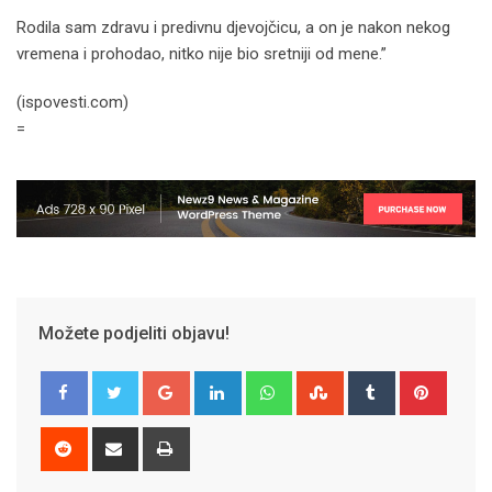
Rodila sam zdravu i predivnu djevojčicu, a on je nakon nekog
vremena i prohodao, nitko nije bio sretniji od mene.”
(ispovesti.com)
=
Možete podjeliti objavu!
Google+
LinkedIn
Whatsapp
StumbleUpon
Tumblr
Pinter
Reddit
Share
Print
via
Email