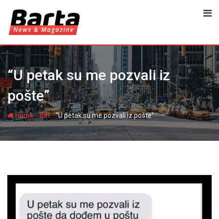
Skip
to
content
“U petak su me pozvali iz
pošte”
-
-
Home
BiH
“U petak su me pozvali iz pošte”