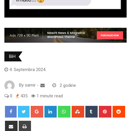
BiH
4. Septembra 2024.
By
samir
-
2 godine
0
435
1 minute read
Google+
LinkedIn
Whatsapp
StumbleUpon
Tumblr
Pinterest
Red
Share
Print