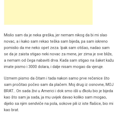
Mislio sam da je neka greška, jer nemam nikog da bi mi slao
novac, a i kako sam rekao teška sam bijeda, pa sam iskreno
pomislio da me neko opet zeza. Ipak sam otišao, nadao sam
se da je zaista stigao neki novac za mene, jer zima je sve bliže,
a nemam od čega nabaviti drva. Kada sam stigao na šaket kažu
imate pismo i 3000 dolara, i dalje nisam mogao da vjeruje.
Uzmem pismo da čitam i tada nakon samo prve rečenice što
sam pročitao počeo sam da plačem. Moj drug iz osnovne, MOJ
BRAT… On sada živi u Americi i dok smo išli u đkolu bio je bijeda
kao što sam ja sada, ja mu uvijek davao koliko sam mogao,
dijelio sa njim sendviče na pola, sokove pili iz iste flašice, bio mi
kao brat.