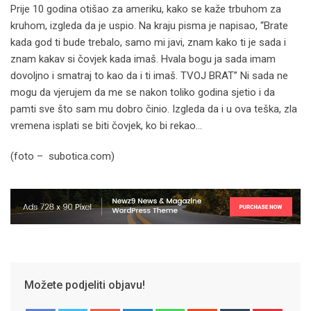
Prije 10 godina otišao za ameriku, kako se kaže trbuhom za
kruhom, izgleda da je uspio. Na kraju pisma je napisao, “Brate
kada god ti bude trebalo, samo mi javi, znam kako ti je sada i
znam kakav si čovjek kada imaš. Hvala bogu ja sada imam
dovoljno i smatraj to kao da i ti imaš. TVOJ BRAT” Ni sada ne
mogu da vjerujem da me se nakon toliko godina sjetio i da
pamti sve što sam mu dobro činio. Izgleda da i u ova teška, zla
vremena isplati se biti čovjek, ko bi rekao…
(foto –
subotica.com
)
Možete podjeliti objavu!