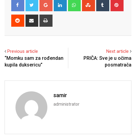
Google+
LinkedIn
Whatsapp
StumbleUpon
Tumblr
Pinter
Reddit
Share
Print
via
Email
Previous article
Next article
“Momku sam za rođendan
PRIČA: Sve je u očima
kupila duksericu”
posmatrača
samir
administrator