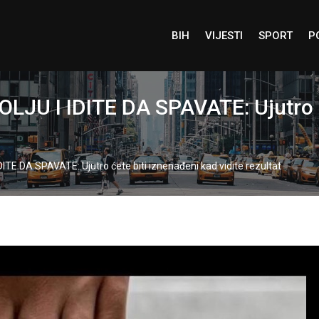
BIH
VIJESTI
SPORT
P
JU I IDITE DA SPAVATE: Ujutro ć
TE DA SPAVATE: Ujutro ćete biti iznenađeni kad vidite rezultat