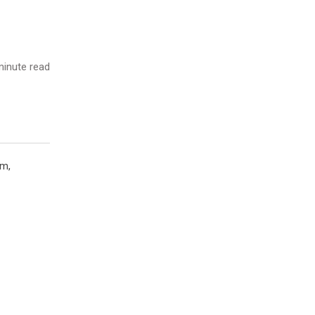
inute read
im,