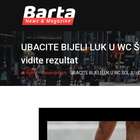
Skip
to
content
UBACITE BIJELI LUK U WC ŠOL
vidite rezultat
-
-
Home
Zanimljivosti
UBACITE BIJELI LUK U WC ŠOLJU I IDI