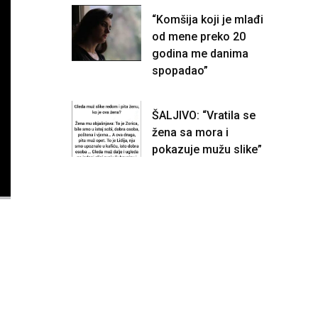
“Komšija koji je mlađi
od mene preko 20
godina me danima
spopadao”
ŠALJIVO: “Vratila se
žena sa mora i
pokazuje mužu slike”