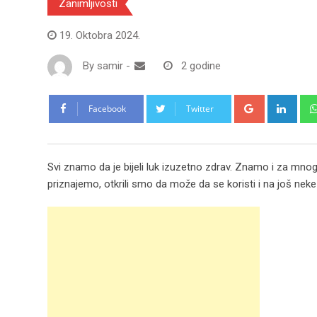
Zanimljivosti
19. Oktobra 2024.
By
samir
-
2 godine
Google+
Link
Facebook
Twitter
Svi znamo da je bijeli luk izuzetno zdrav. Znamo i za mnoga
priznajemo, otkrili smo da može da se koristi i na još neke