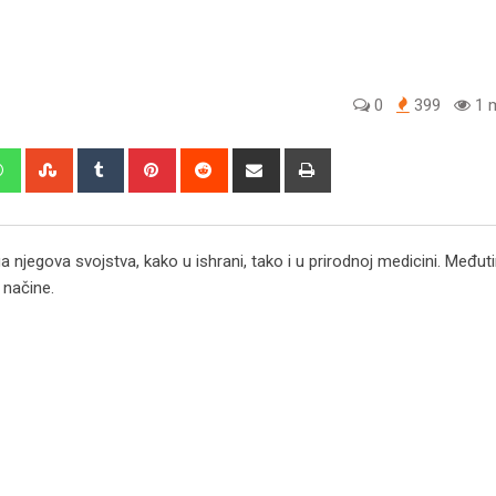
0
399
1 m
edIn
Whatsapp
StumbleUpon
Tumblr
Pinterest
Reddit
Share
Print
via
Email
 njegova svojstva, kako u ishrani, tako i u prirodnoj medicini. Međut
 načine.