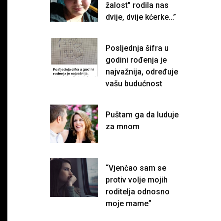
žalost” rodila nas
dvije, dvije kćerke…”
Posljednja šifra u
godini rođenja je
najvažnija, određuje
vašu budućnost
Puštam ga da luduje
za mnom
“Vjenčao sam se
protiv volje mojih
roditelja odnosno
moje mame”