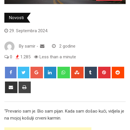
Novosti
29. Septembra 2024.
By
samir
-
2 godine
0
1.285
Less than a minute
Google+
LinkedIn
Whatsapp
StumbleUpon
Tumblr
Pinterest
Red
Share
Print
via
Email
“Prevario sam je. Bio sam pijan. Kada sam došao kući, vidjela je
na mojoj košulji crveni karmin.