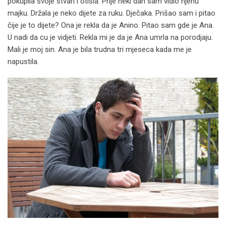
pokupila svoje stvari i otišla. Prije neki dan sam vidio njenu
majku. Držala je neko dijete za ruku. Dječaka. Prišao sam i pitao
čije je to dijete? Ona je rekla da je Anino. Pitao sam gde je Ana.
U nadi da cu je vidjeti. Rekla mi je da je Ana umrla na porodjaju.
Mali je moj sin. Ana je bila trudna tri mjeseca kada me je
napustila.