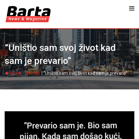
Skip
to
content
“Uništio sam svoj život kad
sam je prevario”
-
-
Home
Novosti
“Uništio sam svoj život kad sam je prevario”