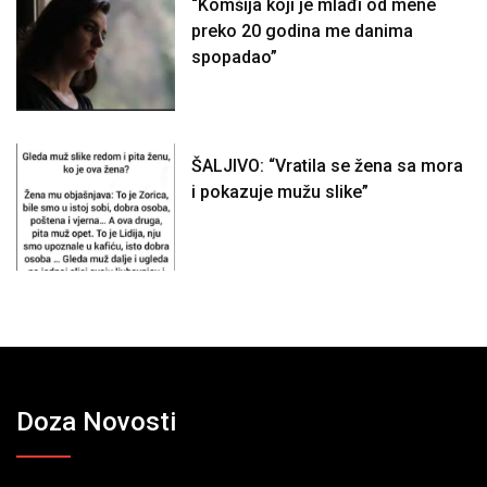
“Komšija koji je mlađi od mene
preko 20 godina me danima
spopadao”
ŠALJIVO: “Vratila se žena sa mora
i pokazuje mužu slike”
Doza Novosti