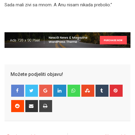
Sada mali zivi sa mnom. A Anu nisam nikada prebolio.”
Možete podjeliti objavu!
Google+
LinkedIn
Whatsapp
StumbleUpon
Tumblr
Pinter
Reddit
Share
Print
via
Email