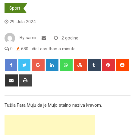
Sport
29. Jula 2024.
By
samir
-
2 godine
0
680
Less than a minute
Google+
LinkedIn
Whatsapp
StumbleUpon
Tumblr
Pinterest
Red
Share
Print
via
Email
Tužila Fata Muju da je Mujo stalno naziva kravom.