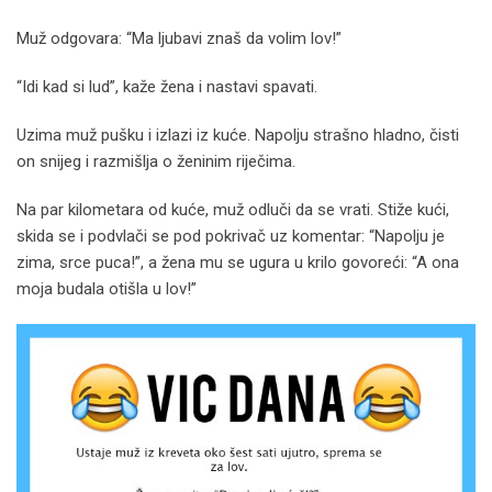
Muž odgovara: “Ma ljubavi znaš da volim lov!”
“Idi kad si lud”, kaže žena i nastavi spavati.
Uzima muž pušku i izlazi iz kuće. Napolju strašno hladno, čisti
on snijeg i razmišlja o ženinim riječima.
Na par kilometara od kuće, muž odluči da se vrati. Stiže kući,
skida se i podvlači se pod pokrivač uz komentar: “Napolju je
zima, srce puca!”, a žena mu se ugura u krilo govoreći: “A ona
moja budala otišla u lov!”