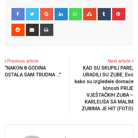
Google+
LinkedIn
Whatsapp
StumbleUpon
Tumblr
Pinter
Reddit
Share
Print
via
Email
Previous article
Next article
“NAKON 8 GODINA
KAD SU SKUPILI PARE,
OSTALA SAM TRUDNA …”
URADILI SU ZUBE: Evo
kako su izgledale domaće
ličnosti PRIJE
VJEŠTAČKIH ZUBA –
KARLEUŠA SA MALIM
ZUBIMA JE HIT (FOTO)