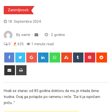
Zanimljivosti
18. Septembra 2024.
By
samir
-
2 godine
0
635
1 minute read
Google+
LinkedIn
Whatsapp
StumbleUpon
Tumblr
Pinterest
Red
Share
Print
via
Email
Hvali se starac od 85 godina doktoru da mu je mlada žena
trudna. Ovaj ga potapše po ramenu i reče: “Da ti ja ispričam
priču…”