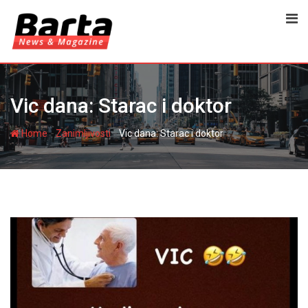
Skip
to
content
Vic dana: Starac i doktor
-
-
Home
Zanimljivosti
Vic dana: Starac i doktor