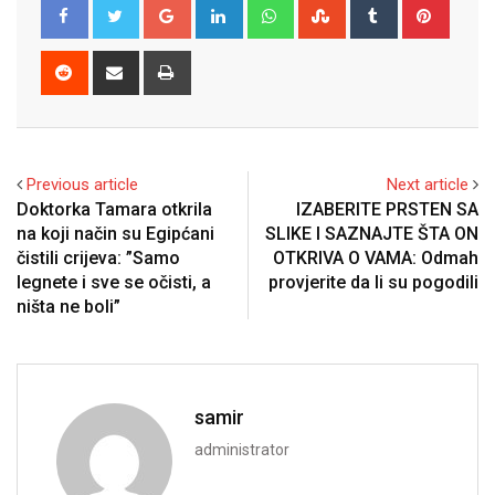
Google+
LinkedIn
Whatsapp
StumbleUpon
Tumblr
Pinter
Reddit
Share
Print
via
Email
Previous article
Next article
Doktorka Tamara otkrila
IZABERITE PRSTEN SA
na koji način su Egipćani
SLIKE I SAZNAJTE ŠTA ON
čistili crijeva: ”Samo
OTKRIVA O VAMA: Odmah
legnete i sve se očisti, a
provjerite da li su pogodili
ništa ne boli”
samir
administrator