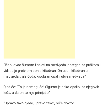
“Išao lovac šumom i naleti na medvjeda, potegne za puškom i
vidi da je greškom ponio kišobran. On uperi kišobran u
medvjeda i, gle čuda, kišobran opali i ubije medvjeda!”
Djed će: “To je nemoguće! Sigurno je neko opalio iza njegovih
leđa, a da on to nije primjetio.”
“Upravo tako djede, upravo tako”, reče doktor.