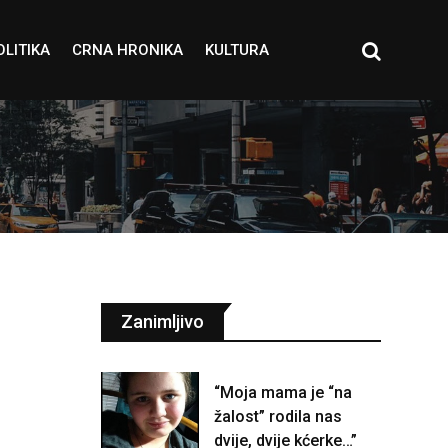
OLITIKA
CRNA HRONIKA
KULTURA
Zanimljivo
“Moja mama je “na
žalost” rodila nas
dvije, dvije kćerke…”