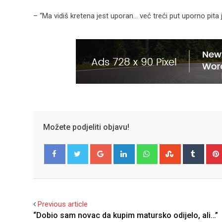
– “Ma vidiš kretena jest uporan… već treći put uporno pita 
Možete podjeliti objavu!
Google+
LinkedIn
Whatsapp
StumbleUpo
Tumbl
Facebook
Twitter
Previous article
“Dobio sam novac da kupim matursko odijelo, ali…”