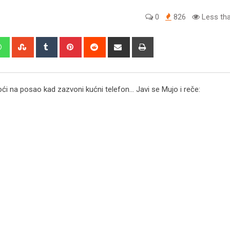
0
826
Less tha
edIn
Whatsapp
StumbleUpon
Tumblr
Pinterest
Reddit
Share
Print
via
Email
ći na posao kad zazvoni kućni telefon… Javi se Mujo i reče: