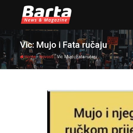
Skip
to
content
Vic: Mujo i Fata ručaju
-
-
Home
Novosti
Vic: Mujo i Fata ručaju