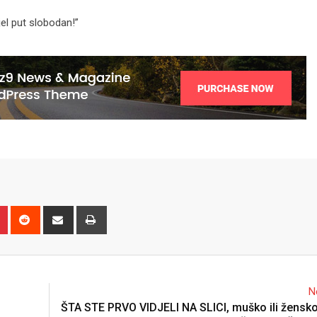
jel put slobodan!”
n
r
Pinterest
Reddit
Share
Print
via
Email
N
ŠTA STE PRVO VIDJELI NA SLICI, muško ili žensko