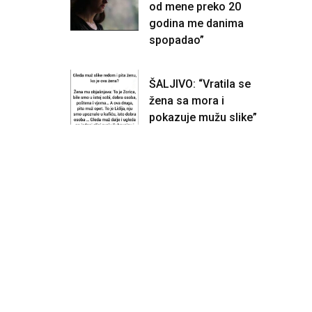
od mene preko 20
godina me danima
spopadao”
ŠALJIVO: “Vratila se
žena sa mora i
pokazuje mužu slike”