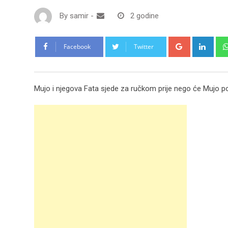
By
samir
-
2 godine
Google+
Link
Facebook
Twitter
Mujo i njegova Fata sjede za ručkom prije nego će Mujo po