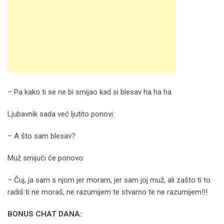
– Pa kako ti se ne bi smijao kad si blesav ha ha ha
Ljubavnik sada već ljutito ponovi:
– A što sam blesav?
Muž smijući će ponovo:
– Čuj, ja sam s njom jer moram, jer sam joj muž, ali zašto ti to
radiš ti ne moraš, ne razumijem te stvarno te ne razumijem!!!
BONUS CHAT DANA: