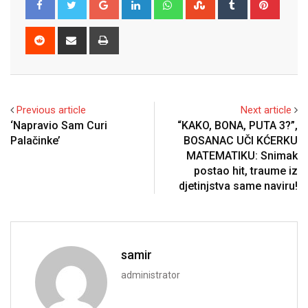
Reddit
Share
Print
via
Email
Previous article
Next article
‘Napravio Sam Curi
“KAKO, BONA, PUTA 3?”,
Palačinke’
BOSANAC UČI KĆERKU
MATEMATIKU: Snimak
postao hit, traume iz
djetinjstva same naviru!
samir
administrator