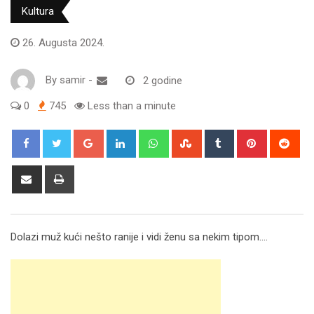
Kultura
26. Augusta 2024.
By
samir
-
2 godine
0
745
Less than a minute
Google+
LinkedIn
Whatsapp
StumbleUpon
Tumblr
Pinterest
Red
Share
Print
via
Email
Dolazi muž kući nešto ranije i vidi ženu sa nekim tipom….