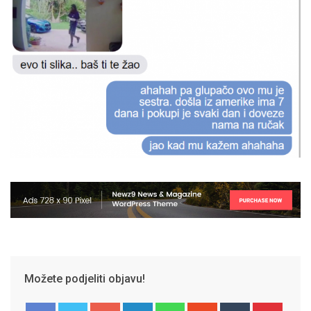
Možete podjeliti objavu!
Google+
LinkedIn
Whatsapp
StumbleUpon
Tumblr
Pinter