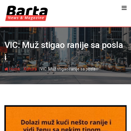
Skip
to
content
VIC: Muž stigao ranije sa posla
i
-
-
Home
Kultura
VIC: Muž stigao ranije sa posla i