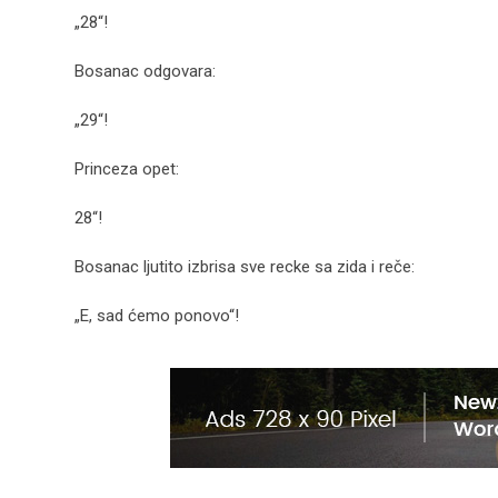
„28“!
Bosanac odgovara:
„29“!
Princeza opet:
28“!
Bosanac ljutito izbrisa sve recke sa zida i reče:
„E, sad ćemo ponovo“!