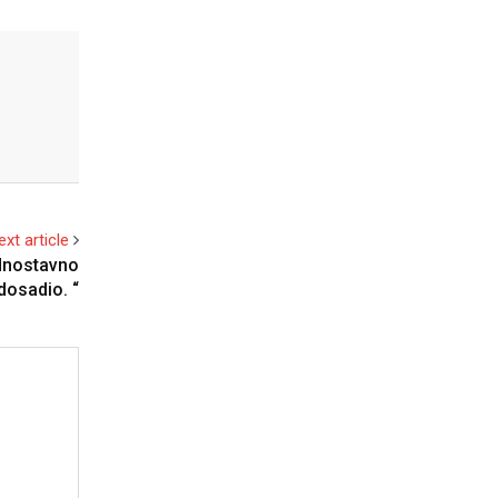
ext article
ednostavno
 dosadio. “