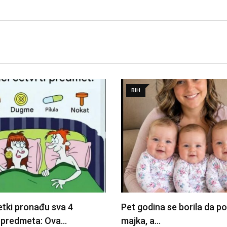
BIH
etki pronađu sva 4
Pet godina se borila da p
 predmeta: Ova…
majka, a…