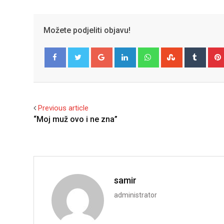
Možete podjeliti objavu!
Google+
LinkedIn
Whatsapp
StumbleUpo
Tumbl
Facebook
Twitter
Previous article
“Moj muž ovo i ne zna”
samir
administrator