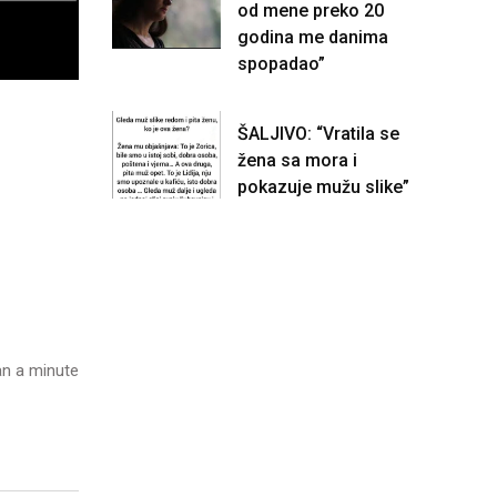
od mene preko 20
godina me danima
spopadao”
ŠALJIVO: “Vratila se
žena sa mora i
pokazuje mužu slike”
n a minute