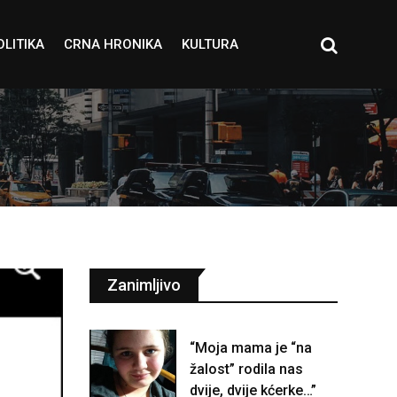
OLITIKA
CRNA HRONIKA
KULTURA
Zanimljivo
“Moja mama je “na
žalost” rodila nas
dvije, dvije kćerke…”