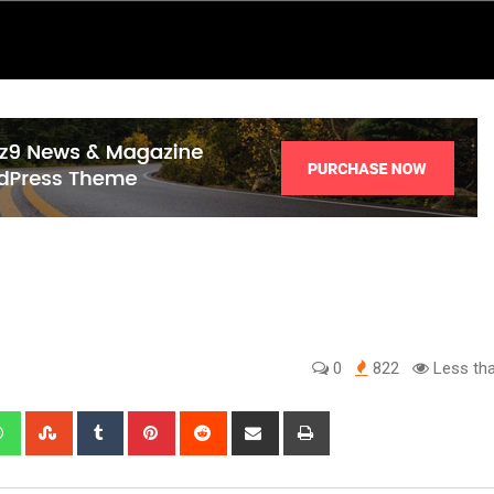
0
822
Less tha
edIn
Whatsapp
StumbleUpon
Tumblr
Pinterest
Reddit
Share
Print
via
Email