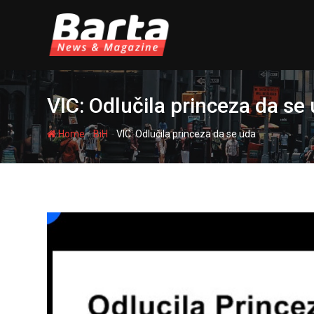
Skip
to
content
VIC: Odlučila princeza da se
-
-
Home
BiH
VIC: Odlučila princeza da se uda