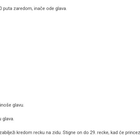
30 puta zaredom, inače ode glava.
inoše glavu.
u glava.
 zabilježi kredom recku na zidu. Stigne on do 29. recke, kad će princez