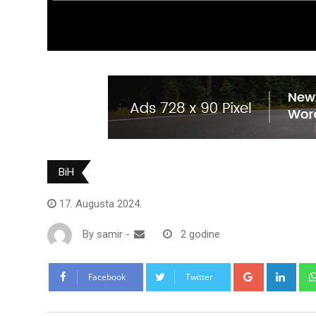
BiH
17. Augusta 2024.
By
samir
-
2 godine
Google+
Link
Facebook
Twitter