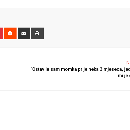
n
r
Pinterest
Reddit
Share
Print
via
Email
N
“Ostavila sam momka prije neka 3 mjeseca, j
mi je