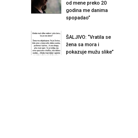
od mene preko 20
godina me danima
spopadao”
ŠALJIVO: “Vratila se
žena sa mora i
pokazuje mužu slike”