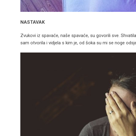
NASTAVAK
Zvukovi iz spavaće, naše spavaće, su govorili sve. Shvatil
sam otvorila i vidjela s kim je, od šoka su mi se noge odsje