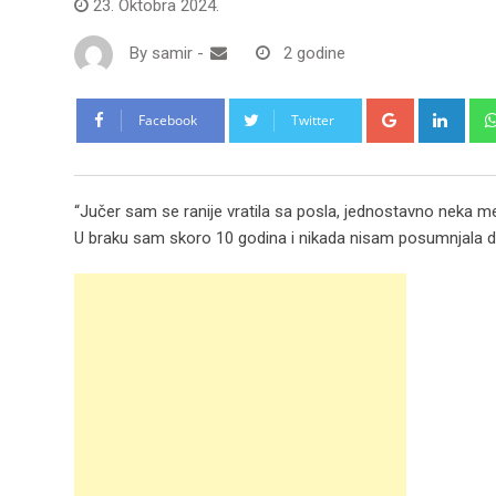
23. Oktobra 2024.
By
samir
-
2 godine
Google+
Link
Facebook
Twitter
“Jučer sam se ranije vratila sa posla, jednostavno neka me s
U braku sam skoro 10 godina i nikada nisam posumnjala d