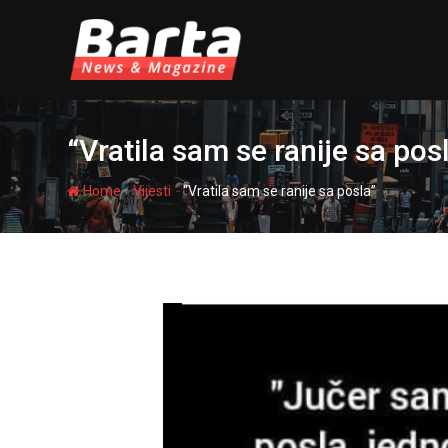
Skip
to
content
“Vratila sam se ranije sa pos
-
-
Home
Vijesti
“Vratila sam se ranije sa posla”