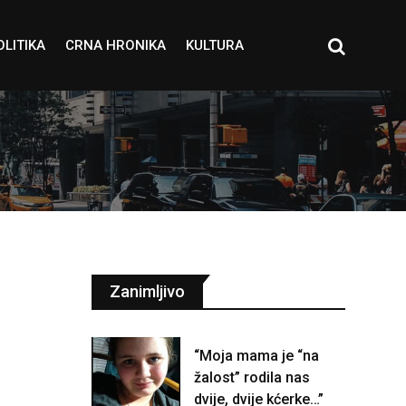
OLITIKA
CRNA HRONIKA
KULTURA
Zanimljivo
“Moja mama je “na
žalost” rodila nas
dvije, dvije kćerke…”