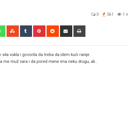
0
561
1 m
edIn
Whatsapp
StumbleUpon
Tumblr
Pinterest
Reddit
Share
Print
via
Email
ila vukla i govorila da treba da idem kući ranije.
a me muž vara i da pored mene ima neku drugu, ali…