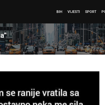
BIH
VIJESTI
SPORT
P
la”