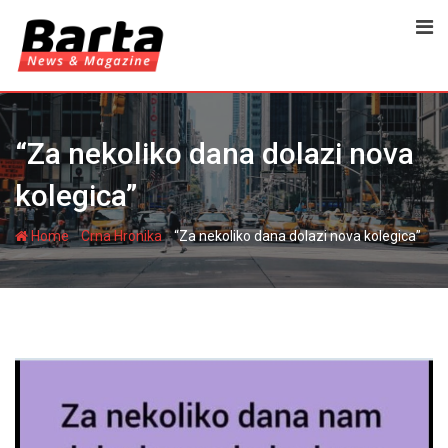
Skip
to
content
“Za nekoliko dana dolazi nova
kolegica”
-
-
Home
Crna Hronika
“Za nekoliko dana dolazi nova kolegica”