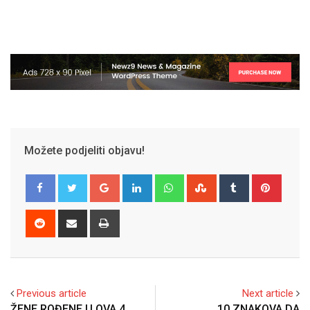
Možete podjeliti objavu!
Google+
LinkedIn
Whatsapp
StumbleUpon
Tumblr
Pinter
Reddit
Share
Print
via
Email
Previous article
Next article
ŽENE ROĐENE U OVA 4
10 ZNAKOVA DA