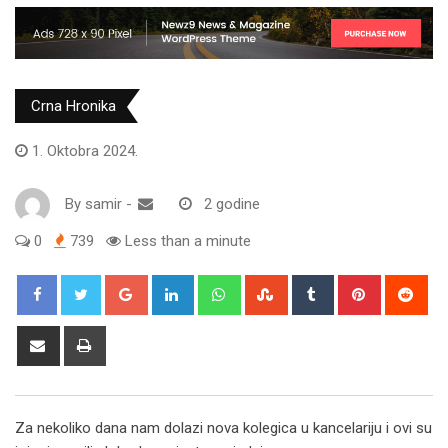
Crna Hronika
1. Oktobra 2024.
By
samir
-
2 godine
0
739
Less than a minute
Google+
LinkedIn
Whatsapp
StumbleUpon
Tumblr
Pinterest
Red
Share
Print
via
Email
Za nekoliko dana nam dolazi nova kolegica u kancelariju i ovi su