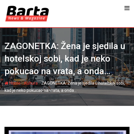
Skip
to
content
ZAGONETKA: Žena je sjedila u
hotelskoj sobi, kad je neko
pokucao na vrata, a onda…
-
-
Home
Kultura
ZAGONETKA: Žena je sjedila u hotelskoj sobi,
kad je neko pokucao na vrata, a onda…