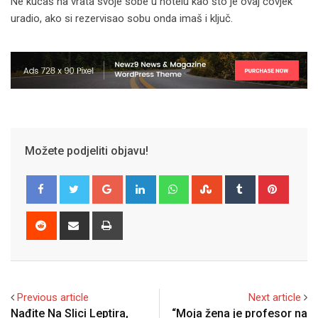
Ne kucaš na vrata svoje sobe u hotelu kao što je ovaj čovjek
uradio, ako si rezervisao sobu onda imaš i ključ.
Možete podjeliti objavu!
Google+
LinkedIn
Whatsapp
StumbleUpon
Tumblr
Pinter
Reddit
Share
Print
via
Email
Previous article
Next article
Nađite Na Slici Leptira,
“Moja žena je profesor na