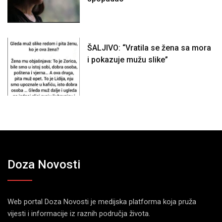
ŠALJIVO: “Vratila se žena sa mora
i pokazuje mužu slike”
Doza Novosti
Web portal Doza Novosti je medijska platforma koja pruža
vijesti i informacije iz raznih područja života.