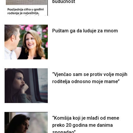
budućnost
Puštam ga da luduje za mnom
“Vjenčao sam se protiv volje mojih
roditelja odnosno moje mame”
“Komšija koji je mlađi od mene
preko 20 godina me danima
spopadao”