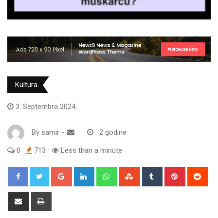
Kultura
3. Septembra 2024.
By
samir
-
2 godine
0
713
Less than a minute
Google+
LinkedIn
Whatsapp
StumbleUpon
Tumblr
Pinterest
Red
Share
Print
via