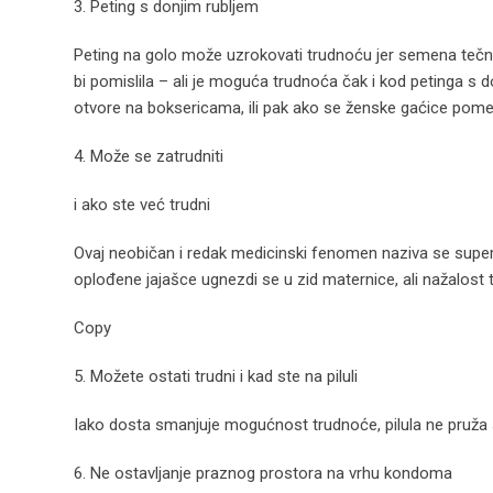
3. Peting s donjim rubljem
Peting na golo može uzrokovati trudnoću jer semena tečnos
bi pomislila – ali je moguća trudnoća čak i kod petinga s 
otvore na boksericama, ili pak ako se ženske gaćice pome
4. Može se zatrudniti
i ako ste već trudni
Ovaj neobičan i redak medicinski fenomen naziva se superf
oplođene jajašce ugnezdi se u zid maternice, ali nažalost
Copy
5. Možete ostati trudni i kad ste na piluli
Iako dosta smanjuje mogućnost trudnoće, pilula ne pruža 
6. Ne ostavljanje praznog prostora na vrhu kondoma