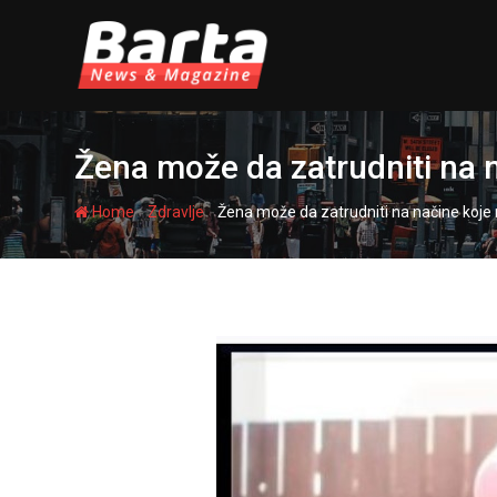
Skip
to
content
Žena može da zatrudniti na 
-
-
Home
Zdravlje
Žena može da zatrudniti na načine koje