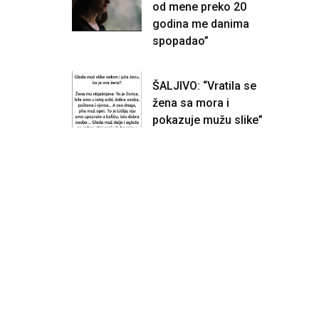
od mene preko 20
godina me danima
spopadao”
ŠALJIVO: “Vratila se
žena sa mora i
pokazuje mužu slike”