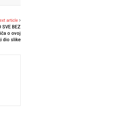
ext article
O SVE BEZ
iča o ovoj
i dio slike