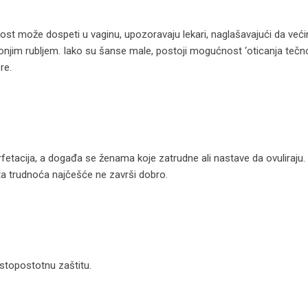
t može dospeti u vaginu, upozoravaju lekari, naglašavajući da većin
donjim rubljem. Iako su šanse male, postoji mogućnost ‘oticanja tečno
re.
etacija, a događa se ženama koje zatrudne ali nastave da ovuliraju.
 ta trudnoća najčešće ne završi dobro.
stopostotnu zaštitu.