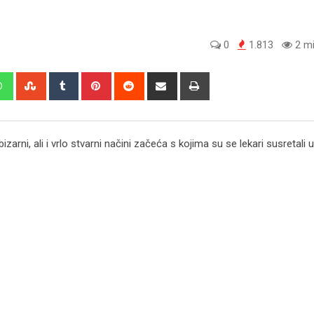
0
1.813
2 mi
edIn
Whatsapp
StumbleUpon
Tumblr
Pinterest
Reddit
Share
Print
via
Email
zarni, ali i vrlo stvarni načini začeća s kojima su se lekari susretali u