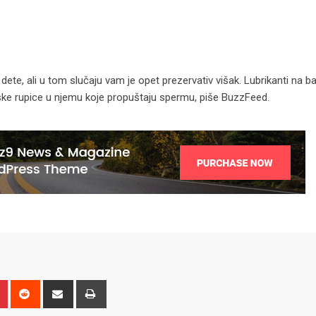
ete, ali u tom slučaju vam je opet prezervativ višak. Lubrikanti na baz
ske rupice u njemu koje propuštaju spermu, piše BuzzFeed.
n
r
Pinterest
Reddit
Share
Print
via