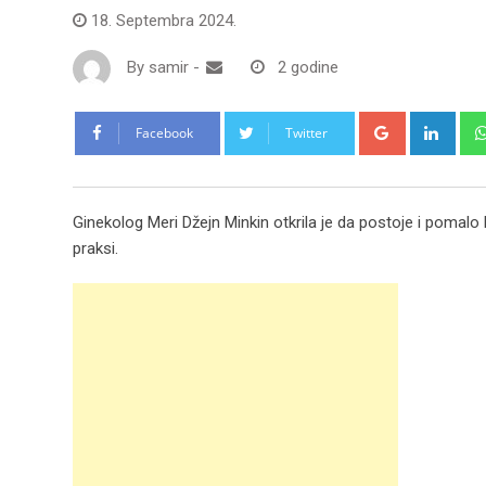
18. Septembra 2024.
By
samir
-
2 godine
Google+
Link
Facebook
Twitter
Ginekolog Meri Džejn Minkin otkrila je da postoje i pomalo bi
praksi.