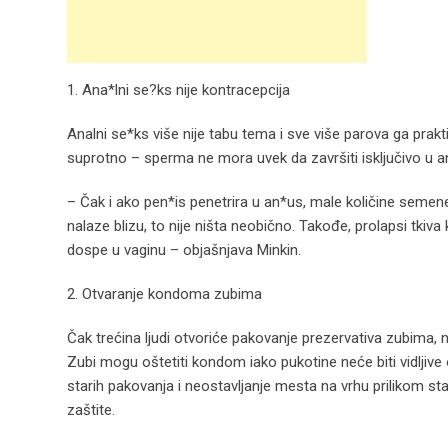
1. Ana*lni se?ks nije kontracepcija
Analni se*ks više nije tabu tema i sve više parova ga prakt
suprotno – sperma ne mora uvek da završiti isključivo u a
– Čak i ako pen*is penetrira u an*us, male količine semen
nalaze blizu, to nije ništa neobično. Takođe, prolapsi tki
dospe u vaginu – objašnjava Minkin.
2. Otvaranje kondoma zubima
Čak trećina ljudi otvoriće pakovanje prezervativa zubima, 
Zubi mogu oštetiti kondom iako pukotine neće biti vidlji
starih pakovanja i neostavljanje mesta na vrhu prilikom st
zaštite.