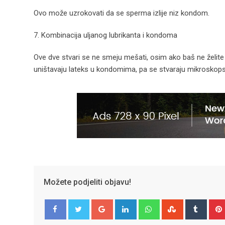
Ovo može uzrokovati da se sperma izlije niz kondom.
7. Kombinacija uljanog lubrikanta i kondoma
Ove dve stvari se ne smeju mešati, osim ako baš ne želite d
uništavaju lateks u kondomima, pa se stvaraju mikroskop
Možete podjeliti objavu!
Google+
LinkedIn
Whatsapp
StumbleUpo
Tumbl