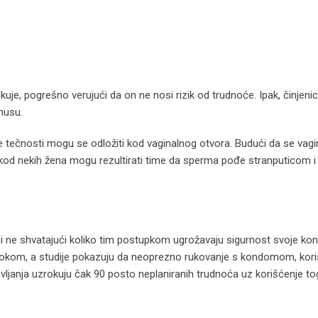
ikuje, pogrešno verujući da on ne nosi rizik od trudnoće. Ipak, činjen
nusu.
e tečnosti mogu se odložiti kod vaginalnog otvora. Budući da se vagi
va kod nekih žena mogu rezultirati time da sperma pođe stranputicom i
ni ne shvatajući koliko tim postupkom ugrožavaju sigurnost svoje kon
ve okom, a studije pokazuju da neoprezno rukovanje s kondomom, kor
avljanja uzrokuju čak 90 posto neplaniranih trudnoća uz korišćenje to