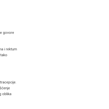
ice govore
na i rektum
 tako
tracepcije.
išćenje
g oblika