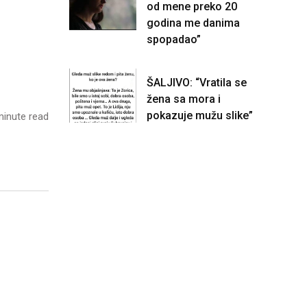
od mene preko 20
godina me danima
spopadao”
ŠALJIVO: “Vratila se
žena sa mora i
pokazuje mužu slike”
inute read