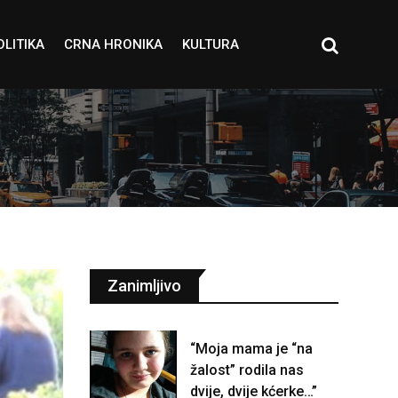
OLITIKA
CRNA HRONIKA
KULTURA
Zanimljivo
“Moja mama je “na
žalost” rodila nas
dvije, dvije kćerke…”