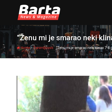
Skip
to
content
“Ženu mi je smarao neki kli
-
-
Home
Zanimljivosti
“Ženu mi je smarao neki klinac 7-8 