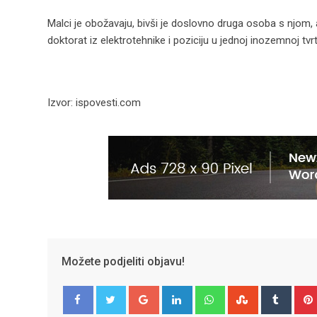
Malci je obožavaju, bivši je doslovno druga osoba s njom, 
doktorat iz elektrotehnike i poziciju u jednoj inozemnoj tvr
Izvor: ispovesti.com
Možete podjeliti objavu!
Google+
LinkedIn
Whatsapp
StumbleUpo
Tumbl