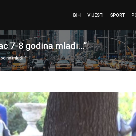
BIH
VIJESTI
SPORT
P
nac 7-8 godina mlađi…”
godina mlađi…”