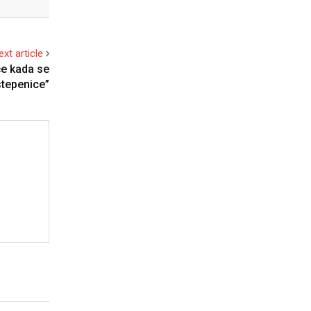
ext article
će kada se
 stepenice”