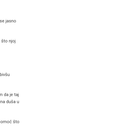
 se jasno
 što njoj
 bivšu
m da je taj
edna duša u
u pomoć što