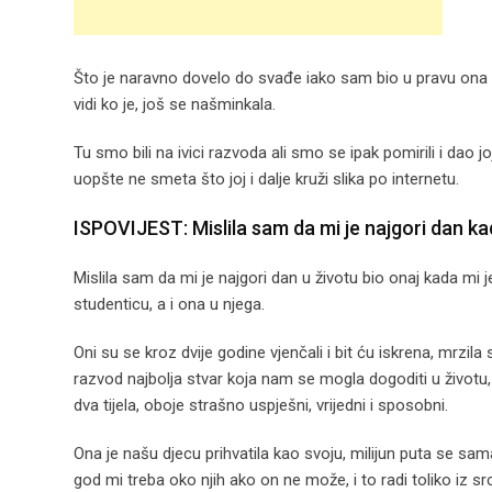
Što je naravno dovelo do svađe iako sam bio u pravu ona “d
vidi ko je, još se našminkala.
Tu smo bili na ivici razvoda ali smo se ipak pomirili i dao j
uopšte ne smeta što joj i dalje kruži slika po internetu.
ISPOVIJEST: Mislila sam da mi je najgori dan k
Mislila sam da mi je najgori dan u životu bio onaj kada mi j
studenticu, a i ona u njega.
Oni su se kroz dvije godine vjenčali i bit ću iskrena, mrzi
razvod najbolja stvar koja nam se mogla dogoditi u životu, j
dva tijela, oboje strašno uspješni, vrijedni i sposobni.
Ona je našu djecu prihvatila kao svoju, milijun puta se sam
god mi treba oko njih ako on ne može, i to radi toliko iz sr