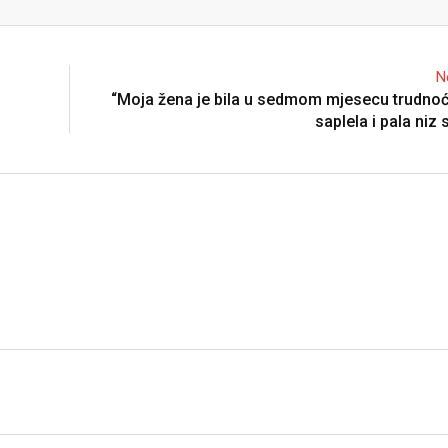
Email
N
“Moja žena je bila u sedmom mjesecu trudno
saplela i pala niz