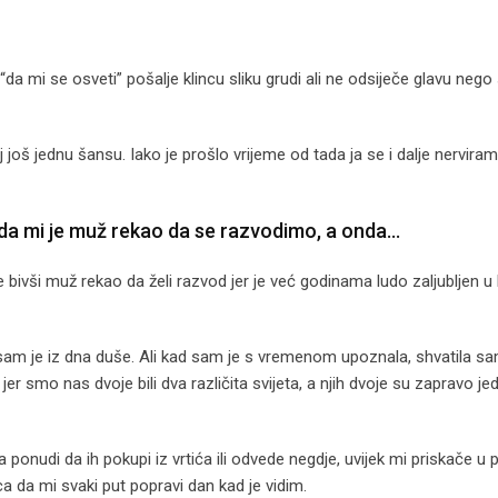
a mi se osveti” pošalje klincu sliku grudi ali ne odsiječe glavu nego
oj još jednu šansu. Iako je prošlo vrijeme od tada ja se i dalje nerviram
ada mi je muž rekao da se razvodimo, a onda…
e bivši muž rekao da želi razvod jer je već godinama ludo zaljubljen u
la sam je iz dna duše. Ali kad sam je s vremenom upoznala, shvatila sa
er smo nas dvoje bili dva različita svijeta, a njih dvoje su zapravo j
a ponudi da ih pokupi iz vrtića ili odvede negdje, uvijek mi priskače 
ca da mi svaki put popravi dan kad je vidim.