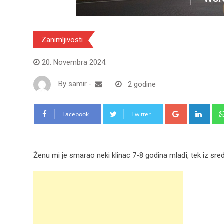
Zanimljivosti
20. Novembra 2024.
By
samir
-
2 godine
Google+
Link
Facebook
Twitter
Ženu mi je smarao neki klinac 7-8 godina mlađi, tek iz sred