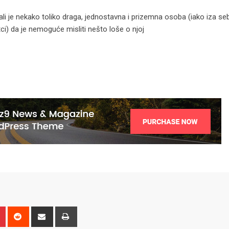
ali je nekako toliko draga, jednostavna i prizemna osoba (iako iza se
tci) da je nemoguće misliti nešto loše o njoj
n
r
Pinterest
Reddit
Share
Print
via