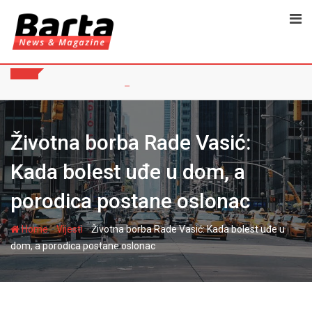
Skip
to
content
Životna borba Rade Vasić:
Kada bolest uđe u dom, a
porodica postane oslonac
-
-
Home
Vijesti
Životna borba Rade Vasić: Kada bolest uđe u
dom, a porodica postane oslonac