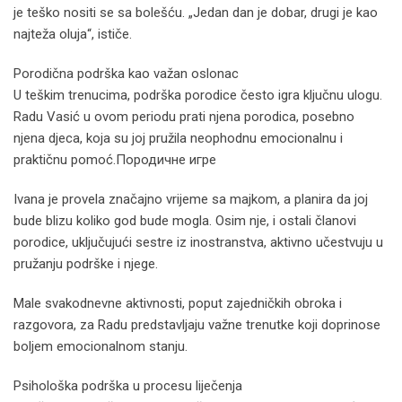
je teško nositi se sa bolešću. „Jedan dan je dobar, drugi je kao
najteža oluja“, ističe.
Porodična podrška kao važan oslonac
U teškim trenucima, podrška porodice često igra ključnu ulogu.
Radu Vasić u ovom periodu prati njena porodica, posebno
njena djeca, koja su joj pružila neophodnu emocionalnu i
praktičnu pomoć.Породичне игре
Ivana je provela značajno vrijeme sa majkom, a planira da joj
bude blizu koliko god bude mogla. Osim nje, i ostali članovi
porodice, uključujući sestre iz inostranstva, aktivno učestvuju u
pružanju podrške i njege.
Male svakodnevne aktivnosti, poput zajedničkih obroka i
razgovora, za Radu predstavljaju važne trenutke koji doprinose
boljem emocionalnom stanju.
Psihološka podrška u procesu liječenja