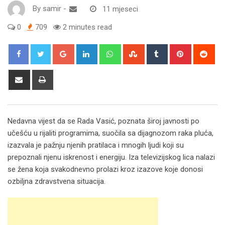
By
samir
-
11 mjeseci
0
709
2 minutes read
Google+
LinkedIn
Whatsapp
StumbleUpon
Tumblr
Pinterest
Red
Share
Print
via
Email
Nedavna vijest da se Rada Vasić, poznata široj javnosti po
učešću u rijaliti programima, suočila sa dijagnozom raka pluća,
izazvala je pažnju njenih pratilaca i mnogih ljudi koji su
prepoznali njenu iskrenost i energiju. Iza televizijskog lica nalazi
se žena koja svakodnevno prolazi kroz izazove koje donosi
ozbiljna zdravstvena situacija.