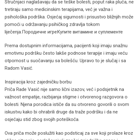
Stručnjaci naglašavaju da se teške bolesti, poput raka pluća, ne
tretiraju samo medicinskim terapijama, već je važna i
psihološka podrška. Osjećaj sigurnosti i prisustvo bližnjih može
pomoći u održavanju psihičkog zdravlja tokom
liječenja.Породичне игреКупите витамине и суплементе
Prema dostupnim informacijama, pacijenti koji imaju snažnu
emotivnu podršku često lakše podnose terapije i imaju veću
otpornost u suočavanju sa bolešću. Upravo to je slučaj i sa
Radom Vasić.
Inspiracija kroz zajedničku borbu
Priča Rade Vasić nije samo lični izazov, već i podsjetnik na
važnost empatije, razbijanja stigme i otvorenog razgovora o
bolesti. Njena porodica ističe da su otvoreno govorili o svom
iskustvu kako bi ohrabrili druge da traže podršku i da ne
osjećaju stid zbog svojih poteškoća.
Ova priča može poslužiti kao podsticaj za sve koji prolaze kroz