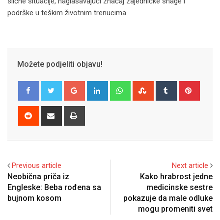
slične situacije, naglašavajući značaj zajedničke snage i
podrške u teškim životnim trenucima.
Možete podjeliti objavu!
Google+
LinkedIn
Whatsapp
StumbleUpon
Tumblr
Pinter
Reddit
Share
Print
via
Email
Previous article
Next article
Neobična priča iz
Kako hrabrost jedne
Engleske: Beba rođena sa
medicinske sestre
bujnom kosom
pokazuje da male odluke
mogu promeniti svet