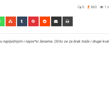
0
860
1 m
edIn
Whatsapp
StumbleUpon
Tumblr
Pinterest
Reddit
Share
Print
via
Email
u najnježnijim i najse*si ženama. Očito se za brak traže i druge kval