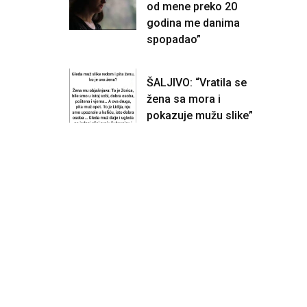
od mene preko 20
godina me danima
spopadao”
ŠALJIVO: “Vratila se
žena sa mora i
pokazuje mužu slike”