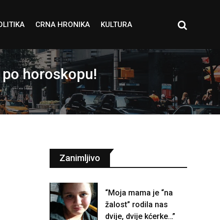
OLITIKA
CRNA HRONIKA
KULTURA
 po horoskopu!
Zanimljivo
“Moja mama je “na
žalost” rodila nas
dvije, dvije kćerke…”