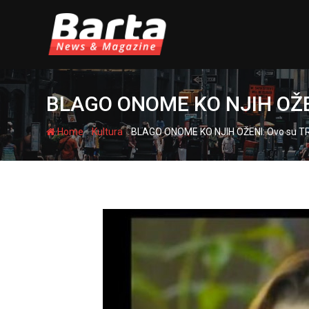
Skip
to
content
BLAGO ONOME KO NJIH OŽENI
-
-
Home
Kultura
BLAGO ONOME KO NJIH OŽENI: Ovo su TRI