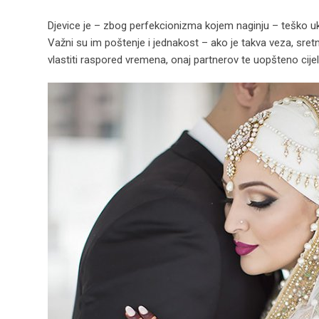
Djevice je – zbog perfekcionizma kojem naginju – teško u
Važni su im poštenje i jednakost – ako je takva veza, sretn
vlastiti raspored vremena, onaj partnerov te uopšteno cijel