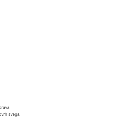
 prava
ovrh svega,