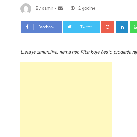
By
samir
-
2 godine
Google+
Link
Facebook
Twitter
Lista je zanimljiva, nema npr. Riba koje često proglašavaj