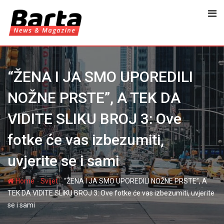
Skip
to
content
“ŽENA I JA SMO UPOREDILI
NOŽNE PRSTE”, A TEK DA
VIDITE SLIKU BROJ 3: Ove
fotke će vas izbezumiti,
uvjerite se i sami
-
-
Home
Svijet
“ŽENA I JA SMO UPOREDILI NOŽNE PRSTE”, A
TEK DA VIDITE SLIKU BROJ 3: Ove fotke će vas izbezumiti, uvjerite
se i sami