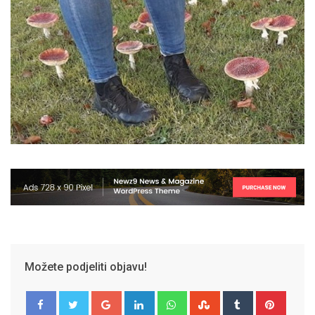
Možete podjeliti objavu!
Google+
LinkedIn
Whatsapp
StumbleUpon
Tumblr
Pinter