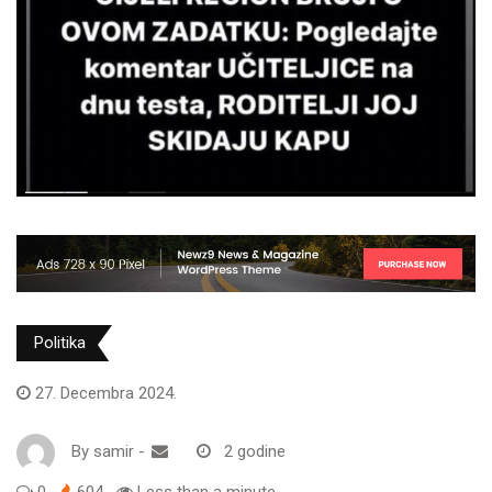
Politika
27. Decembra 2024.
By
samir
-
2 godine
0
604
Less than a minute