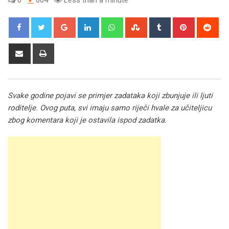
Google+
LinkedIn
Whatsapp
StumbleUpon
Tumblr
Pinterest
Red
Share
Print
via
Email
Svake godine pojavi se primjer zadataka koji zbunjuje ili ljuti
roditelje. Ovog puta, svi imaju samo riječi hvale za učiteljicu
zbog komentara koji je ostavila ispod zadatka.