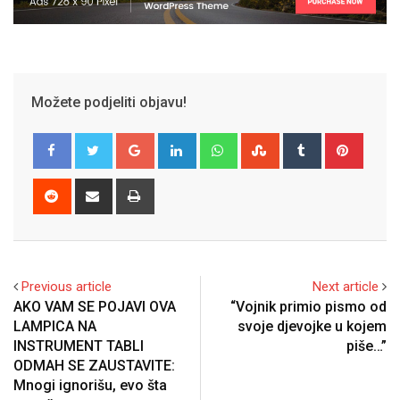
Možete podjeliti objavu!
Google+
LinkedIn
Whatsapp
StumbleUpon
Tumblr
Pinter
Reddit
Share
Print
via
Email
Previous article
Next article
AKO VAM SE POJAVI OVA
“Vojnik primio pismo od
LAMPICA NA
svoje djevojke u kojem
INSTRUMENT TABLI
piše…”
ODMAH SE ZAUSTAVITE:
Mnogi ignorišu, evo šta