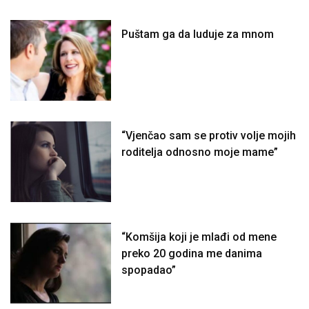
Puštam ga da luduje za mnom
“Vjenčao sam se protiv volje mojih
roditelja odnosno moje mame”
“Komšija koji je mlađi od mene
preko 20 godina me danima
spopadao”