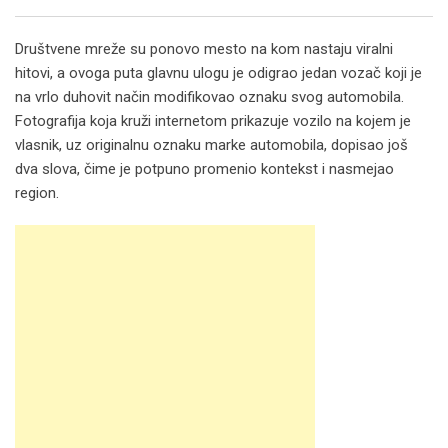
Email
Društvene mreže su ponovo mesto na kom nastaju viralni
hitovi, a ovoga puta glavnu ulogu je odigrao jedan vozač koji je
na vrlo duhovit način modifikovao oznaku svog automobila.
Fotografija koja kruži internetom prikazuje vozilo na kojem je
vlasnik, uz originalnu oznaku marke automobila, dopisao još
dva slova, čime je potpuno promenio kontekst i nasmejao
region.