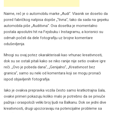
Naime, reč je o automobilu marke „Audi“. Vlasnik se dosetio da
pored fabričkog natpisa dopiše „“tivna“, tako da sada na gepeku
automobila piše „Auditivna“. Ova dosetka je momentalno
postala apsolutni hit na Fejsbuku i Instagramu, a korisnici su
odmah počeli da dele fotografiju uz brojne komentare
oduševljenja.
Mnogi su ovaj potez okarakterisali kao vrhunac kreativnosti,
dok su se ostali pitali kako se niko ranije nije setio ovakve igre
reči. „Ovo je pobeda dana“, „Genijalno“, „Kreativnost bez
granica“, samo su neki od komentara koji se mogu pronaći
ispod objavljenih fotografija.
Iako je ovakva prepravka vozila često samo kratkotrajna šala,
ovakvi primeri pokazuju koliko malo je potrebno da se privuče
pažnja i oraspoloži veliki broj ljudi na Balkanu. Dok se jedni dive
kreativnosti, drugi upozoravaju na potencijalne probleme sa