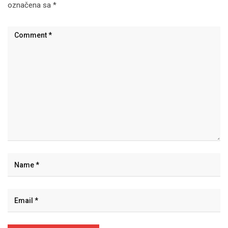
označena sa
*