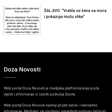
ŠALJIVO: “Vratila se žena sa mora
i pokazuje mužu slike”
Doza Novosti
Web portal Doza Novosti je medijska platforma koja pruža
vijesti i informacije iz raznih područja života.
Web portal Doza Novosti nastoji pružiti tačne i relevantne
informacije. Međutim, ne možemo garantirati potpunu tačnost