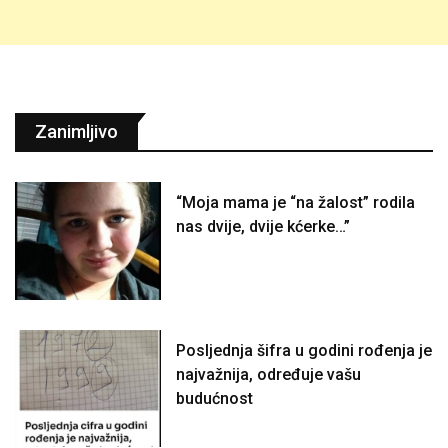
Zanimljivo
“Moja mama je “na žalost” rodila
nas dvije, dvije kćerke…”
Posljednja šifra u godini rođenja je
najvažnija, određuje vašu
budućnost