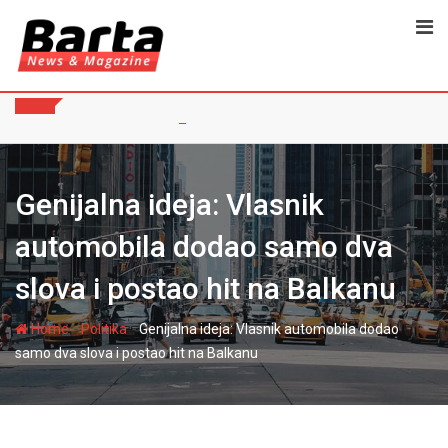
Skip
to
content
Genijalna ideja: Vlasnik
automobila dodao samo dva
slova i postao hit na Balkanu
-
-
Home
Politika
Genijalna ideja: Vlasnik automobila dodao
samo dva slova i postao hit na Balkanu