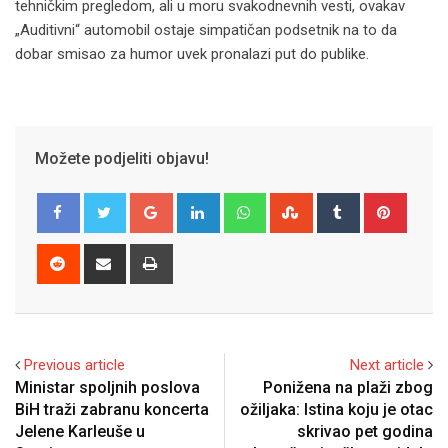
tehničkim pregledom, ali u moru svakodnevnih vesti, ovakav
„Auditivni“ automobil ostaje simpatičan podsetnik na to da
dobar smisao za humor uvek pronalazi put do publike.
Možete podjeliti objavu!
Google+
LinkedIn
Whatsapp
StumbleUpon
Tumblr
Pinter
Reddit
Share
Print
via
Email
Previous article
Next article
Ministar spoljnih poslova
Ponižena na plaži zbog
BiH traži zabranu koncerta
ožiljaka: Istina koju je otac
Jelene Karleuše u
skrivao pet godina