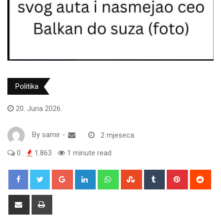
Politika
20. Juna 2026.
By
samir
-
2 mjeseca
0
1.863
1 minute read
Google+
LinkedIn
Whatsapp
StumbleUpon
Tumblr
Pinterest
Red
Share
Print
via