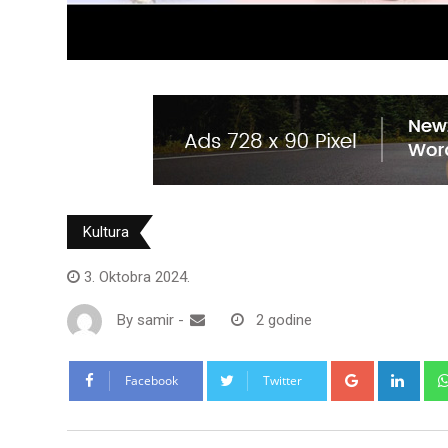
Kultura
3. Oktobra 2024.
By
samir
-
2 godine
Google+
Link
Facebook
Twitter