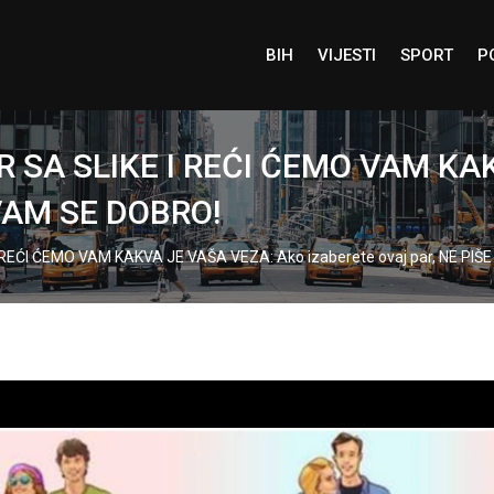
BIH
VIJESTI
SPORT
P
R SA SLIKE I REĆI ĆEMO VAM KA
E VAM SE DOBRO!
 REĆI ĆEMO VAM KAKVA JE VAŠA VEZA: Ako izaberete ovaj par, NE PIŠ