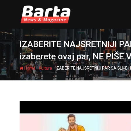
Skip
to
content
IZABERITE NAJSRETNIJI PA
izaberete ovaj par, NE PIŠ
-
-
Home
Kultura
IZABERITE NAJSRETNIJI PAR SA SLIKE I