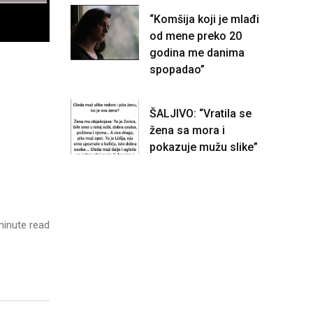
“Komšija koji je mlađi
od mene preko 20
godina me danima
spopadao”
ŠALJIVO: “Vratila se
žena sa mora i
pokazuje mužu slike”
inute read