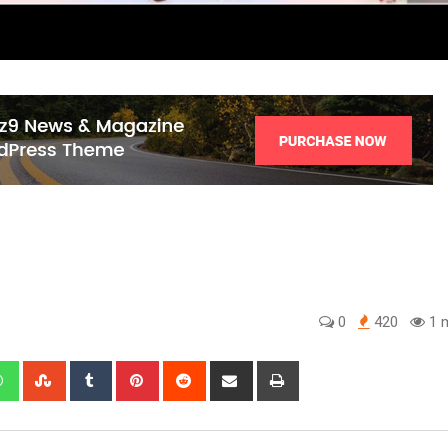
0
420
1 m
edIn
Whatsapp
StumbleUpon
Tumblr
Pinterest
Reddit
Share
Print
via
Email