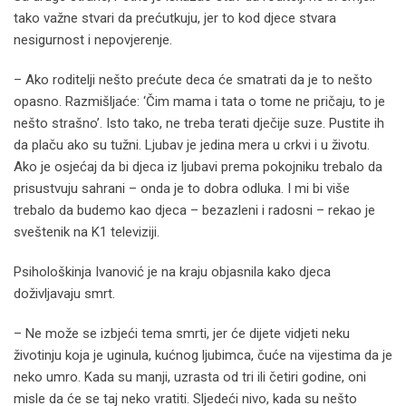
tako važne stvari da prećutkuju, jer to kod djece stvara
nesigurnost i nepovjerenje.
– Ako roditelji nešto prećute deca će smatrati da je to nešto
opasno. Razmišljaće: ‘Čim mama i tata o tome ne pričaju, to je
nešto strašno’. Isto tako, ne treba terati dječije suze. Pustite ih
da plaču ako su tužni. Ljubav je jedina mera u crkvi i u životu.
Ako je osjećaj da bi djeca iz ljubavi prema pokojniku trebalo da
prisustvuju sahrani – onda je to dobra odluka. I mi bi više
trebalo da budemo kao djeca – bezazleni i radosni – rekao je
sveštenik na K1 televiziji.
Psihološkinja Ivanović je na kraju objasnila kako djeca
doživljavaju smrt.
– Ne može se izbjeći tema smrti, jer će dijete vidjeti neku
životinju koja je uginula, kućnog ljubimca, čuće na vijestima da je
neko umro. Kada su manji, uzrasta od tri ili četiri godine, oni
misle da će se taj neko vratiti. Sljedeći nivo, kada su nešto