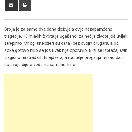
Share
Print
via
Email
Srbija je za samo dva dana doživjela dvije nezapamćene
tragedije, 16 mladih života je ugašeno, za nečije živote još uvijek
strepimo. Mnogi tinejdžeri su ostali bez svojih drugara, a od
šoka gotovo niko se još uvek nije oporavio. Bliži se ispraćaj svih
tragično nastradalih tinejdžera, a roditelje proganja misao da li
da svoje dijete vode na sahranu ili ne.