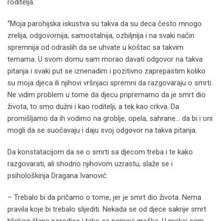
roditelja.
“Moja parohijska iskustva su takva da su deca često mnogo
zrelija, odgovornija, samostalnija, ozbiljnija i na svaki način
spremnija od odraslih da se uhvate u koštac sa takvim
temama. U svom domu sam morao davati odgovor na takva
pitanja i svaki put se iznenadim i pozitivno zaprepastim koliko
su moja djeca ili njihovi vršnjaci spremni da razgovaraju o smrti.
Ne vidim problem u tome da djecu pripremamo da je smrt dio
života, to smo dužni i kao roditelji, a tek kao crkva. Da
promišljamo da ih vodimo na groblje, opela, sahrane… da bi i oni
mogli da se suočavaju i daju svoj odgovor na takva pitanja.
Da konstatacijom da se o smrti sa djecom treba i te kako
razgovarati, ali shodno njihovom uzrastu, slaže se i
psihološkinja Dragana Ivanović.
– Trebalo bi da pričamo o tome, jer je smrt dio života. Nema
pravila koje bi trebalo slijediti. Nekada se od djece sakrije smrt
bliskog člana porodice i tako se napravi greška. U praksi sam