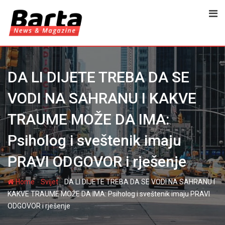
Skip
to
content
DA LI DIJETE TREBA DA SE
VODI NA SAHRANU I KAKVE
TRAUME MOŽE DA IMA:
Psiholog i sveštenik imaju
PRAVI ODGOVOR i rješenje
-
-
Home
Svijet
DA LI DIJETE TREBA DA SE VODI NA SAHRANU I
KAKVE TRAUME MOŽE DA IMA: Psiholog i sveštenik imaju PRAVI
ODGOVOR i rješenje