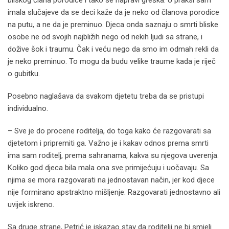
imala slučajeve da se deci kaže da je neko od članova porodice
na putu, a ne da je preminuo. Djeca onda saznaju o smrti bliske
osobe ne od svojih najbližih nego od nekih ljudi sa strane, i
dožive šok i traumu. Čak i veću nego da smo im odmah rekli da
je neko preminuo. To mogu da budu velike traume kada je riječ
o gubitku.
Posebno naglašava da svakom djetetu treba da se pristupi
individualno.
– Sve je do procene roditelja, do toga kako će razgovarati sa
djetetom i pripremiti ga. Važno je i kakav odnos prema smrti
ima sam roditelj, prema sahranama, kakva su njegova uverenja.
Koliko god djeca bila mala ona sve primijećuju i uočavaju. Sa
njima se mora razgovarati na jednostavan način, jer kod djece
nije formirano apstraktno mišljenje. Razgovarati jednostavno ali
uvijek iskreno.
Sa druge strane, Petrić je iskazao stav da roditelji ne bi smjeli