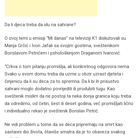
Da li djeca treba da idu na sahrane?
O ovoj temi u emisiji “Mi danas” na televiziji K1 diskutovali su
Manja Grčić i Ivon Jafali sa svojim gostima, sveštenikom
Borislavom Petrićem i pshološkinjom Draganom Ivanović.
“Crkva o tom pitanju promišlja, ali konkretnog odgovora nema.
Svako u svom domu treba da uzme u obzir uzrast djeteta i
činjenicu da li su deca za to spremna. Da li bi ih prisustvo
sahrani moglo dodatno povrijediti ili produbiti tugu. Kao
sveštenik mislim da ne postoji ta neka donja granica koju treba
da odredimo, od četiri, šest ili deset godina, već promišljati lično
i individualno rekao je sveštenik Borislav Petrić.
Ne vidi problem u tome da se deca pripremaju na smrt kao
sastavni dio života, štaviše smatra da je to obaveza svakog