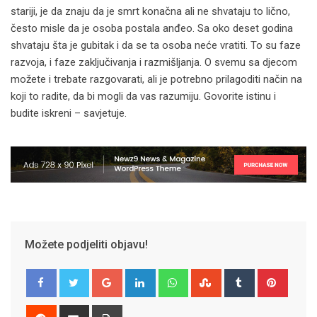
stariji, je da znaju da je smrt konačna ali ne shvataju to lično,
često misle da je osoba postala anđeo. Sa oko deset godina
shvataju šta je gubitak i da se ta osoba neće vratiti. To su faze
razvoja, i faze zaključivanja i razmišljanja. O svemu sa djecom
možete i trebate razgovarati, ali je potrebno prilagoditi način na
koji to radite, da bi mogli da vas razumiju. Govorite istinu i
budite iskreni – savjetuje.
Možete podjeliti objavu!
Google+
LinkedIn
Whatsapp
StumbleUpon
Tumblr
Pinter
Reddit
Share
Print