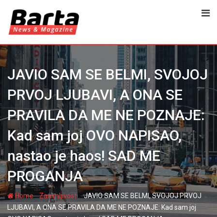
Skip
to
content
JAVIO SAM SE BELMI, SVOJOJ
PRVOJ LJUBAVI, A ONA SE
PRAVILA DA ME NE POZNAJE:
Kad sam joj OVO NAPISAO,
nastao je haos! SAD ME
PROGANJA
-
-
Home
Zanimljivosti
JAVIO SAM SE BELMI, SVOJOJ PRVOJ
LJUBAVI, A ONA SE PRAVILA DA ME NE POZNAJE: Kad sam joj