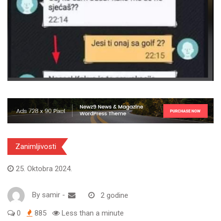
Zanimljivosti
25. Oktobra 2024.
By
samir
-
2 godine
0
885
Less than a minute