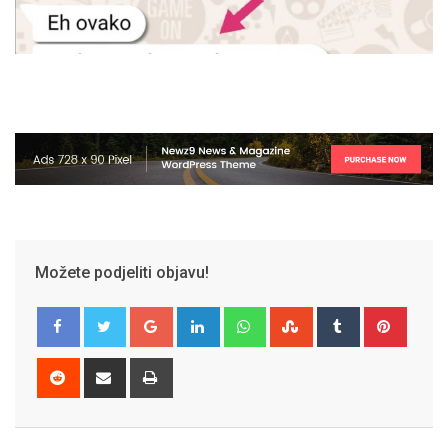
Možete podjeliti objavu!
Google+
LinkedIn
Whatsapp
StumbleUpon
Tumblr
Pinter
Reddit
Share
Print
via
Email