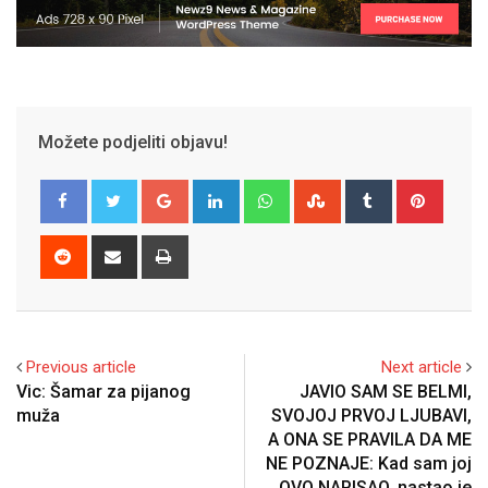
Možete podjeliti objavu!
Google+
LinkedIn
Whatsapp
StumbleUpon
Tumblr
Pinter
Reddit
Share
Print
via
Email
Previous article
Next article
Vic: Šamar za pijanog
JAVIO SAM SE BELMI,
muža
SVOJOJ PRVOJ LJUBAVI,
A ONA SE PRAVILA DA ME
NE POZNAJE: Kad sam joj
OVO NAPISAO, nastao je