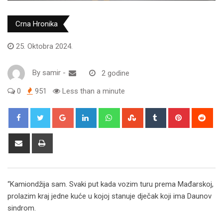
Crna Hronika
25. Oktobra 2024.
By
samir
-
2 godine
0
951
Less than a minute
Google+
LinkedIn
Whatsapp
StumbleUpon
Tumblr
Pinterest
Red
Share
Print
via
Email
“Kamiondžija sam. Svaki put kada vozim turu prema Mađarskoj,
prolazim kraj jedne kuće u kojoj stanuje dječak koji ima Daunov
sindrom.