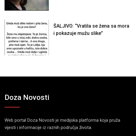
ŠALJIVO: “Vratila se žena sa mora
i pokazuje mužu slike”
Doza Novosti
Web portal Doza Novosti je medijska platforma koja pruža
vijesti i informacije iz raznih područja života.