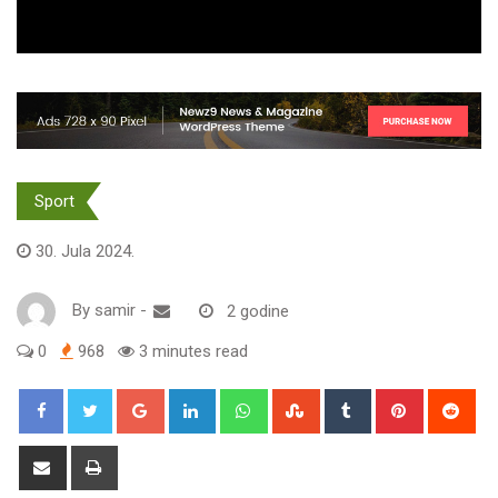
Sport
30. Jula 2024.
By
samir
-
2 godine
0
968
3 minutes read
Google+
LinkedIn
Whatsapp
StumbleUpon
Tumblr
Pinterest
Red
Share
Print
via