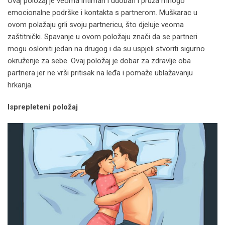
Ovaj položaj je veoma intiman i udoban i pruža mnogo
emocionalne podrške i kontakta s partnerom. Muškarac u
ovom polažaju grli svoju partnericu, što djeluje veoma
zaštitnički. Spavanje u ovom položaju znači da se partneri
mogu osloniti jedan na drugog i da su uspjeli stvoriti sigurno
okruženje za sebe. Ovaj položaj je dobar za zdravlje oba
partnera jer ne vrši pritisak na leđa i pomaže ublažavanju
hrkanja.
Isprepleteni položaj