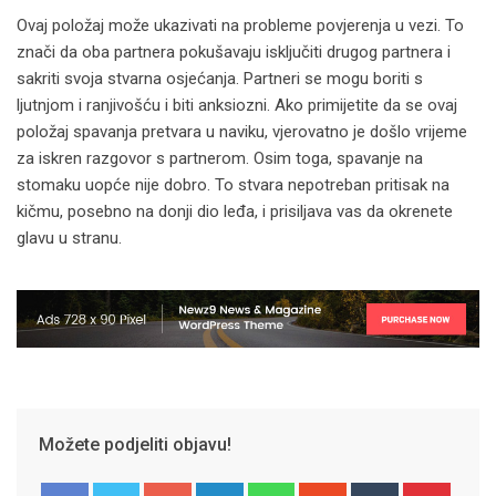
Ovaj položaj može ukazivati ​​na probleme povjerenja u vezi. To
znači da oba partnera pokušavaju isključiti drugog partnera i
sakriti svoja stvarna osjećanja. Partneri se mogu boriti s
ljutnjom i ranjivošću i biti anksiozni. Ako primijetite da se ovaj
položaj spavanja pretvara u naviku, vjerovatno je došlo vrijeme
za iskren razgovor s partnerom. Osim toga, spavanje na
stomaku uopće nije dobro. To stvara nepotreban pritisak na
kičmu, posebno na donji dio leđa, i prisiljava vas da okrenete
glavu u stranu.
Možete podjeliti objavu!
Google+
LinkedIn
Whatsapp
StumbleUpon
Tumblr
Pinter