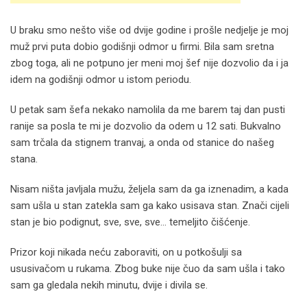
U braku smo nešto više od dvije godine i prošle nedjelje je moj
muž prvi puta dobio godišnji odmor u firmi. Bila sam sretna
zbog toga, ali ne potpuno jer meni moj šef nije dozvolio da i ja
idem na godišnji odmor u istom periodu.
U petak sam šefa nekako namolila da me barem taj dan pusti
ranije sa posla te mi je dozvolio da odem u 12 sati. Bukvalno
sam trčala da stignem tranvaj, a onda od stanice do našeg
stana.
Nisam ništa javljala mužu, željela sam da ga iznenadim, a kada
sam ušla u stan zatekla sam ga kako usisava stan. Znači cijeli
stan je bio podignut, sve, sve, sve… temeljito čišćenje.
Prizor koji nikada neću zaboraviti, on u potkošulji sa
ususivačom u rukama. Zbog buke nije čuo da sam ušla i tako
sam ga gledala nekih minutu, dvije i divila se.