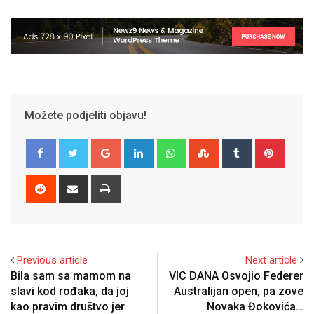
Možete podjeliti objavu!
Google+
LinkedIn
Whatsapp
StumbleUpon
Tumblr
Pinter
Reddit
Share
Print
via
Email
Previous article
Next article
Bila sam sa mamom na
VIC DANA Osvojio Federer
slavi kod rođaka, da joj
Australijan open, pa zove
kao pravim društvo jer
Novaka Đokovića…