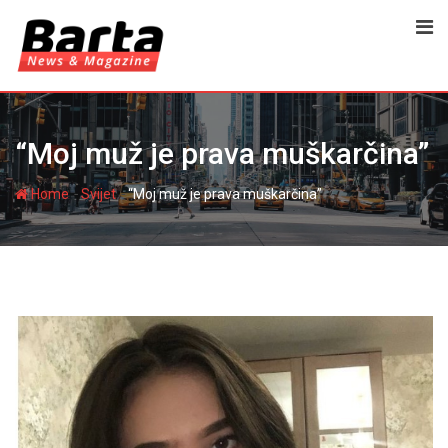
Skip
to
content
“Moj muž je prava muškarčina”
-
-
Home
Svijet
“Moj muž je prava muškarčina”