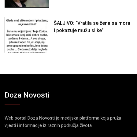
ŠALJIVO: “Vratila se žena sa mora
i pokazuje mužu slike”
Doza Novosti
Web portal Doza Novosti je medijska platforma koja pruža
vijesti i informacije iz raznih područja života.