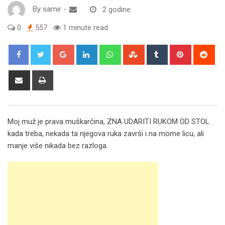
By
samir
-
2 godine
0
557
1 minute read
Google+
LinkedIn
Whatsapp
StumbleUpon
Tumblr
Pinterest
Red
Share
Print
via
Email
Moj muž je prava muškarčina, ZNA UDARITI RUKOM OD STOL
kada treba, nekada ta njegova ruka završi i na mome licu, ali
manje više nikada bez razloga.