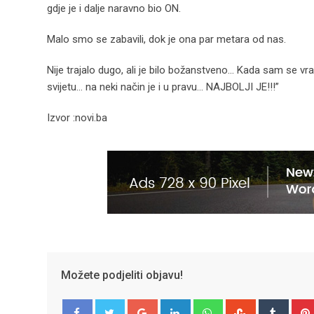
gdje je i dalje naravno bio ON.
Malo smo se zabavili, dok je ona par metara od nas.
Nije trajalo dugo, ali je bilo božanstveno… Kada sam se vra
svijetu… na neki način je i u pravu… NAJBOLJI JE!!!”
Izvor :novi.ba
Možete podjeliti objavu!
Google+
LinkedIn
Whatsapp
StumbleUpo
Tumbl