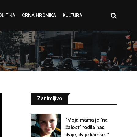
OLITIKA
CRNA HRONIKA
KULTURA
Zanimljivo
“Moja mama je “na
žalost” rodila nas
dvije, dvije kćerke…”