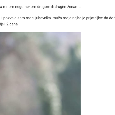
 je sa mnom nego nekom drugom ili drugim ženama.
 i pozvala sam mog ljubavnika, muža moje najbolje prijateljice da d
eli 2 dana.