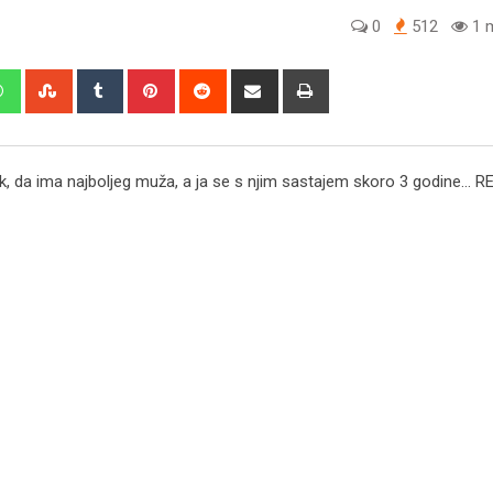
0
512
1 m
edIn
Whatsapp
StumbleUpon
Tumblr
Pinterest
Reddit
Share
Print
via
Email
 brak, da ima najboljeg muža, a ja se s njim sastajem skoro 3 godine…