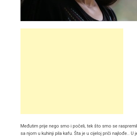
Međutim prije nego smo i počeli, tek što smo se raspremili
sa njom u kuhinji pila kafu. Šta je u cijeloj priči najlođe