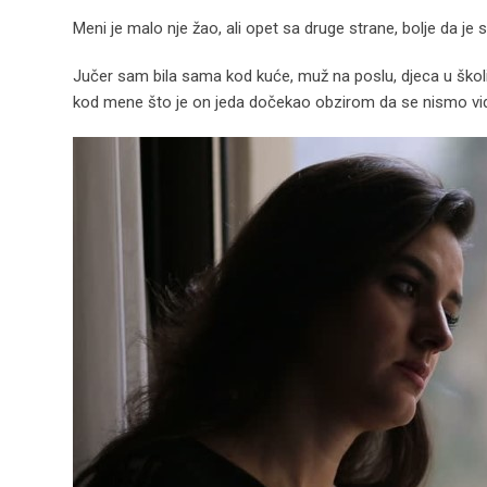
Meni je malo nje žao, ali opet sa druge strane, bolje da
Jučer sam bila sama kod kuće, muž na poslu, djeca u školi
kod mene što je on jeda dočekao obzirom da se nismo vidj