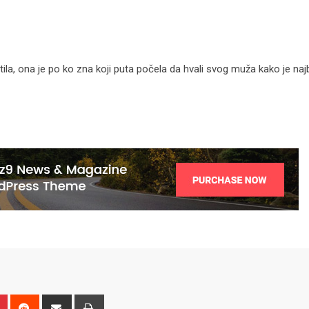
tila, ona je po ko zna koji puta počela da hvali svog muža kako je najb
n
r
Pinterest
Reddit
Share
Print