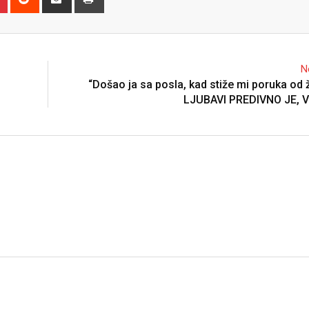
via
Email
N
“Došao ja sa posla, kad stiže mi poruka od 
LJUBAVI PREDIVNO JE, V