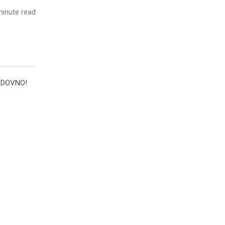
inute read
 REDOVNO!