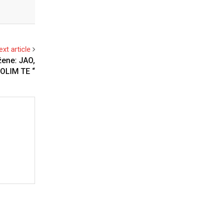
ext article
žene: JAO,
OLIM TE “