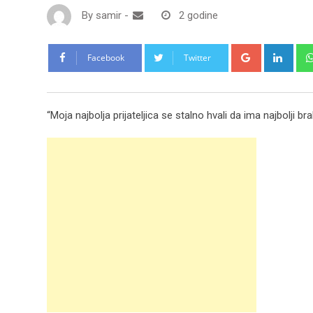
By
samir
-
2 godine
Google+
Link
Facebook
Twitter
“Moja najbolja prijateljica se stalno hvali da ima najbolji