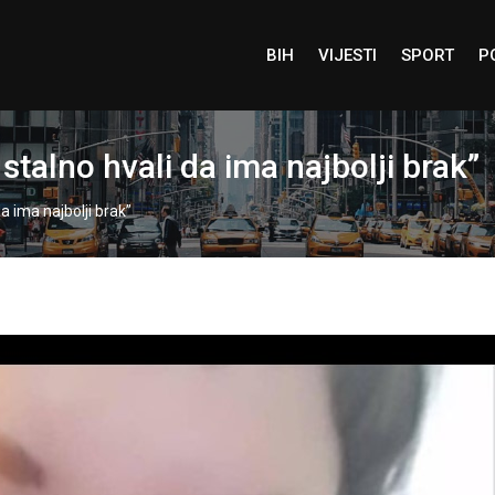
BIH
VIJESTI
SPORT
P
 stalno hvali da ima najbolji brak”
da ima najbolji brak”