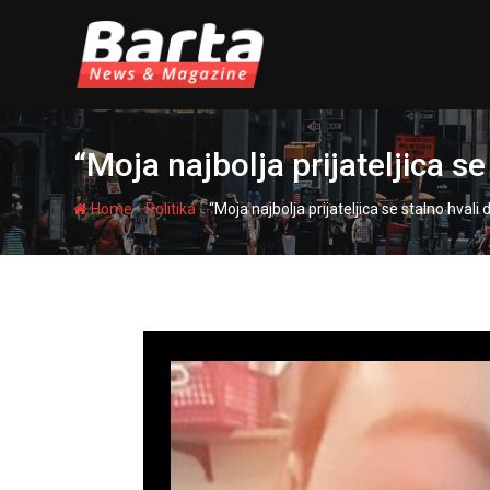
Skip
to
content
“Moja najbolja prijateljica se
-
-
Home
Politika
“Moja najbolja prijateljica se stalno hvali 