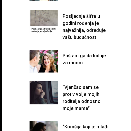
Posljednja šifra u
godini rođenja je
najvažnija, određuje
vašu budućnost
Puštam ga da luduje
za mnom
“Vjenčao sam se
protiv volje mojih
roditelja odnosno
moje mame”
“Komšija koji je mlađi