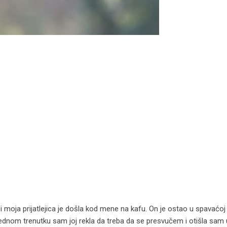
 moja prijatlejica je došla kod mene na kafu. On je ostao u spavaćoj 
… U jednom trenutku sam joj rekla da treba da se presvučem i otišla sa