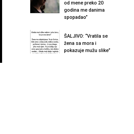
od mene preko 20
godina me danima
spopadao”
ŠALJIVO: “Vratila se
žena sa mora i
pokazuje mužu slike”