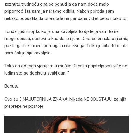
zeznutu trudnoću ona se ponudila da nam dođe malo
pripomoć šta sam ja naravno odbila. Nakon poroda sam
nekako popustila da ona dođe na par dana vidjet bebu i tako to.
I onda ljudi moji kolko je ona zavoljela to djete ja vam to ne
mogu opisati, doslovno kao da je njeno. Ona se brinula o njemu,
pazila ga čak i meni pomagala oko svega. Tolko je bila dobra da
sam čak ja nju zavoljela.
Tako da od tada vjerujem u muško-ženska prijateljstva i više ne
ludim sto se dopisuju svaki dan. ”
Bonus:
Ovo su 3 NAJUPORNIJA ZNAKA: Nikada NE ODUSTAJU, za njih
prepreke ne postoje