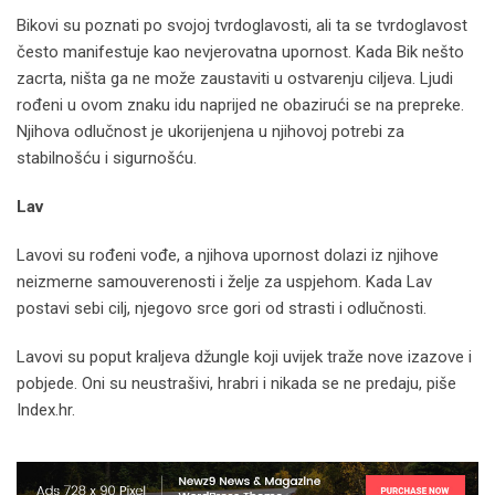
Bikovi su poznati po svojoj tvrdoglavosti, ali ta se tvrdoglavost
često manifestuje kao nevjerovatna upornost. Kada Bik nešto
zacrta, ništa ga ne može zaustaviti u ostvarenju ciljeva. Ljudi
rođeni u ovom znaku idu naprijed ne obazirući se na prepreke.
Njihova odlučnost je ukorijenjena u njihovoj potrebi za
stabilnošću i sigurnošću.
Lav
Lavovi su rođeni vođe, a njihova upornost dolazi iz njihove
neizmerne samouverenosti i želje za uspjehom. Kada Lav
postavi sebi cilj, njegovo srce gori od strasti i odlučnosti.
Lavovi su poput kraljeva džungle koji uvijek traže nove izazove i
pobjede. Oni su neustrašivi, hrabri i nikada se ne predaju, piše
Index.hr.