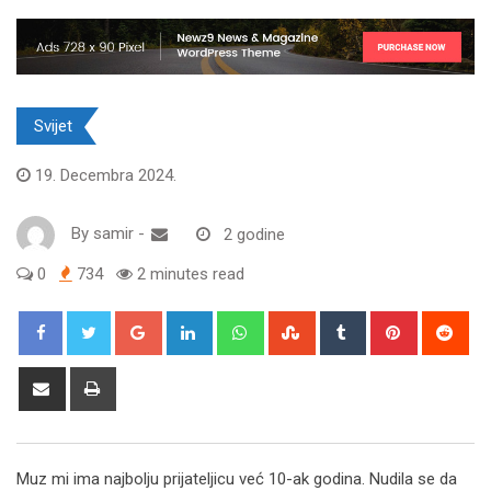
Svijet
19. Decembra 2024.
By
samir
-
2 godine
0
734
2 minutes read
Google+
LinkedIn
Whatsapp
StumbleUpon
Tumblr
Pinterest
Red
Share
Print
via
Email
Muz mi ima najbolju prijateljicu već 10-ak godina. Nudila se da