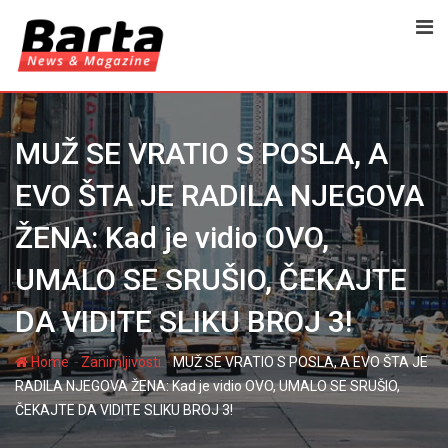
Skip
to
content
MUŽ SE VRATIO S POSLA, A
EVO ŠTA JE RADILA NJEGOVA
ŽENA: Kad je vidio OVO,
UMALO SE SRUŠIO, ČEKAJTE
DA VIDITE SLIKU BROJ 3!
-
-
Home
Zanimljivosti
MUŽ SE VRATIO S POSLA, A EVO ŠTA JE
RADILA NJEGOVA ŽENA: Kad je vidio OVO, UMALO SE SRUŠIO,
ČEKAJTE DA VIDITE SLIKU BROJ 3!