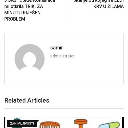
3 SASTOJKA: Komšinica
pitanje od kojeg se LEDI
mi otkrila TRIK, ZA
KRV U ŽILAMA
MINUTU RIJEŠEN
PROBLEM
samir
administrator
Related Articles
ZANIMLJIVOSTI