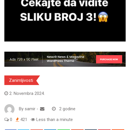
Zanimljivosti
2. Novembra 2024.
By
samir
-
2 godine
0
421
Less than a minute