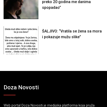
preko 20 godina me danima
spopadao”
ŠALJIVO: “Vratila se žena sa mora
i pokazuje mužu slike”
Doza Novosti
Web portal Doza Novosti je medijska platforma koja pruža