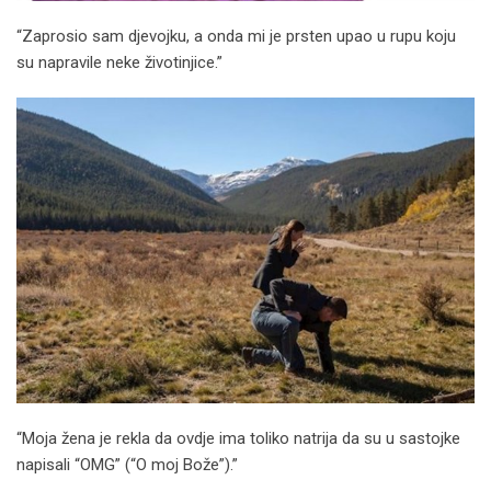
“Zaprosio sam djevojku, a onda mi je prsten upao u rupu koju
su napravile neke životinjice.”
“Moja žena je rekla da ovdje ima toliko natrija da su u sastojke
napisali “OMG” (“O moj Bože”).”