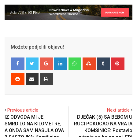
Možete podjeliti objavu!
Google+
LinkedIn
Whatsapp
StumbleUpon
Tumblr
Pinter
Reddit
Share
Print
via
Email
Previous article
Next article
IZ ODVODA MI JE
DJEČAK (5) SA BEBOM U
SMRDILO NA KILOMETRE,
RUCI POKUCAO NA VRATA
A ONDA SAM NASULA OVA
KOMŠINICE: Postavio