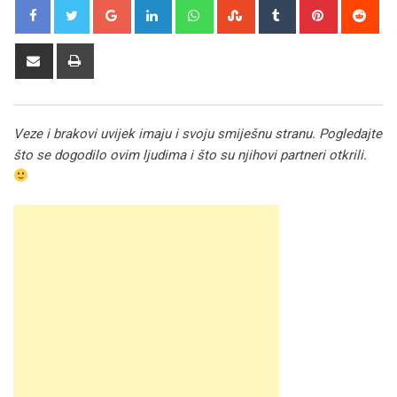
Google+
LinkedIn
Whatsapp
StumbleUpon
Tumblr
Pinterest
Red
Share
Print
via
Email
Veze i brakovi uvijek imaju i svoju smiješnu stranu. Pogledajte
što se dogodilo ovim ljudima i što su njihovi partneri otkrili.