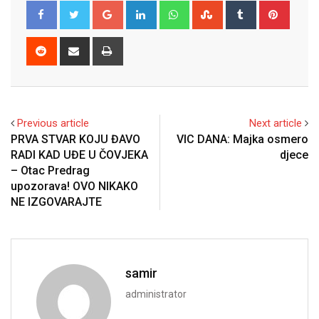
Google+
LinkedIn
Whatsapp
StumbleUpon
Tumblr
Pinter
Reddit
Share
Print
via
Email
Previous article
Next article
PRVA STVAR KOJU ĐAVO
VIC DANA: Majka osmero
RADI KAD UĐE U ČOVJEKA
djece
– Otac Predrag
upozorava! OVO NIKAKO
NE IZGOVARAJTE
samir
administrator