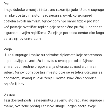
Rak
Imaju duboke emocije i intuitivno razumiju ljude. U ulozi supruge
i majke postaju majstori saosjećanja, uvijek korak ispred
potreba svojih najmilijih. Njihov dom nije samo fizički prostor,
već postaje svetilište topline gdje nesebično pružaju udobnost i
sigurnost svojim najbližima. Za njih je porodica centar oko koga
se vrti njihov univerzum.
Vaga
U ulozi supruge i majke su prirodne diplomate koje neprestano
uspostavljaju ravnotežu i pravdu u svojoj porodici. Njihova
smirenost i veštine pregovaranja stvaraju atmosferu mira i
ljubavi. Njihov dom postaje mjesto gdje se estetika udružuje sa
dobrotom, stvarajući okruženje u kome svaki član porodice
osjeća ljubav.
Djevica
Teži doslijednosti i savršenstvu u svemu što radi. Kao supruge i
majke, ove žene postaju stubovi snage i organizacije svoje