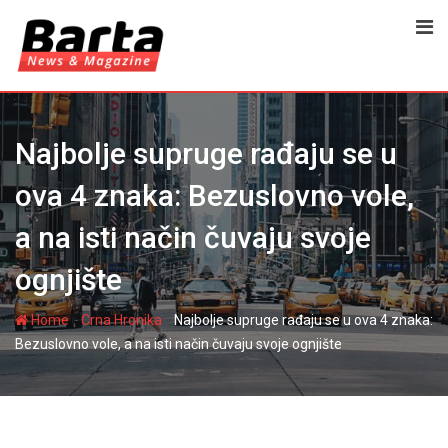
Skip
to
content
Najbolje supruge rađaju se u
ova 4 znaka: Bezuslovno vole,
a na isti način čuvaju svoje
ognjište
-
-
Home
Crna Hronika
Najbolje supruge rađaju se u ova 4 znaka:
Bezuslovno vole, a na isti način čuvaju svoje ognjište