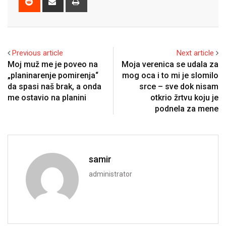
via
Email
Previous article
Next article
Moj muž me je poveo na
Moja verenica se udala za
„planinarenje pomirenja“
mog oca i to mi je slomilo
da spasi naš brak, a onda
srce – sve dok nisam
me ostavio na planini
otkrio žrtvu koju je
podnela za mene
samir
administrator