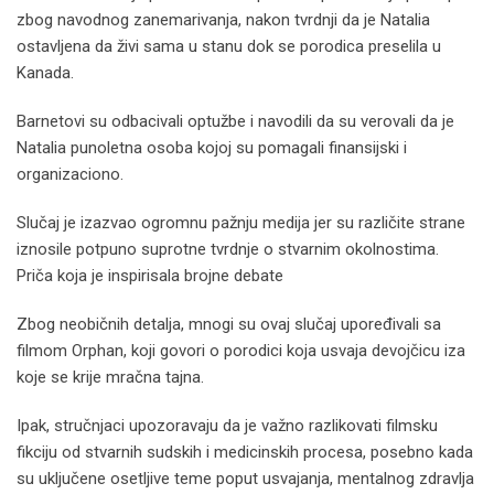
zbog navodnog zanemarivanja, nakon tvrdnji da je Natalia
ostavljena da živi sama u stanu dok se porodica preselila u
Kanada.
Barnetovi su odbacivali optužbe i navodili da su verovali da je
Natalia punoletna osoba kojoj su pomagali finansijski i
organizaciono.
Slučaj je izazvao ogromnu pažnju medija jer su različite strane
iznosile potpuno suprotne tvrdnje o stvarnim okolnostima.
Priča koja je inspirisala brojne debate
Zbog neobičnih detalja, mnogi su ovaj slučaj upoređivali sa
filmom Orphan, koji govori o porodici koja usvaja devojčicu iza
koje se krije mračna tajna.
Ipak, stručnjaci upozoravaju da je važno razlikovati filmsku
fikciju od stvarnih sudskih i medicinskih procesa, posebno kada
su uključene osetljive teme poput usvajanja, mentalnog zdravlja