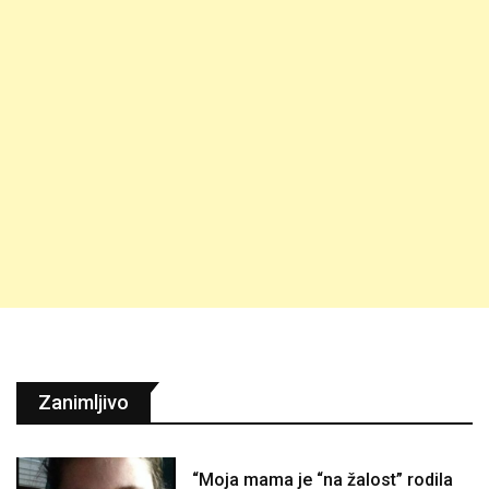
Zanimljivo
“Moja mama je “na žalost” rodila