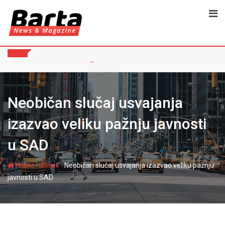
Skip
to
content
Neobičan slučaj usvajanja
izazvao veliku pažnju javnosti
u SAD
-
-
Home
Svijet
Neobičan slučaj usvajanja izazvao veliku pažnju
javnosti u SAD