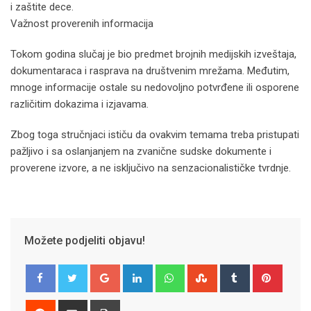
i zaštite dece.
Važnost proverenih informacija
Tokom godina slučaj je bio predmet brojnih medijskih izveštaja,
dokumentaraca i rasprava na društvenim mrežama. Međutim,
mnoge informacije ostale su nedovoljno potvrđene ili osporene
različitim dokazima i izjavama.
Zbog toga stručnjaci ističu da ovakvim temama treba pristupati
pažljivo i sa oslanjanjem na zvanične sudske dokumente i
proverene izvore, a ne isključivo na senzacionalističke tvrdnje.
Možete podjeliti objavu!
Google+
LinkedIn
Whatsapp
StumbleUpon
Tumblr
Pinter
Reddit
Share
Print