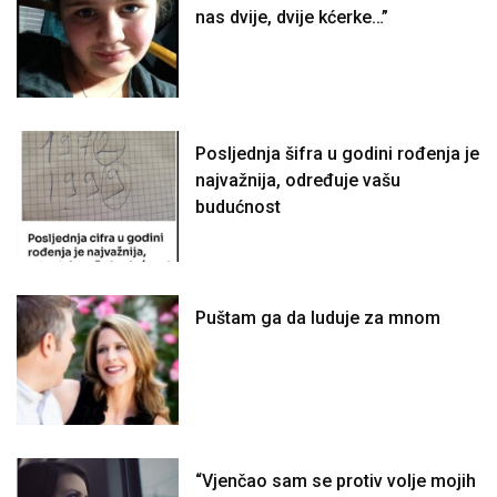
nas dvije, dvije kćerke…”
Posljednja šifra u godini rođenja je
najvažnija, određuje vašu
budućnost
Puštam ga da luduje za mnom
“Vjenčao sam se protiv volje mojih