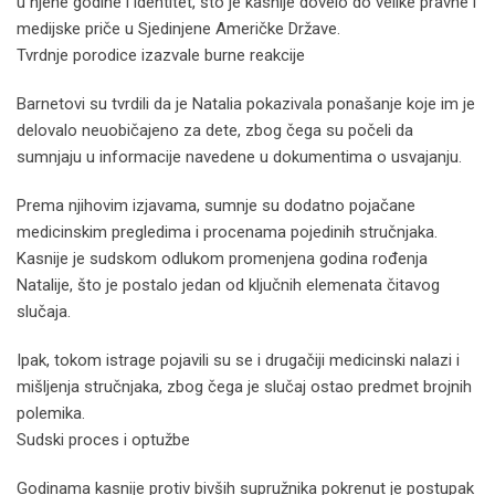
u njene godine i identitet, što je kasnije dovelo do velike pravne i
medijske priče u Sjedinjene Američke Države.
Tvrdnje porodice izazvale burne reakcije
Barnetovi su tvrdili da je Natalia pokazivala ponašanje koje im je
delovalo neuobičajeno za dete, zbog čega su počeli da
sumnjaju u informacije navedene u dokumentima o usvajanju.
Prema njihovim izjavama, sumnje su dodatno pojačane
medicinskim pregledima i procenama pojedinih stručnjaka.
Kasnije je sudskom odlukom promenjena godina rođenja
Natalije, što je postalo jedan od ključnih elemenata čitavog
slučaja.
Ipak, tokom istrage pojavili su se i drugačiji medicinski nalazi i
mišljenja stručnjaka, zbog čega je slučaj ostao predmet brojnih
polemika.
Sudski proces i optužbe
Godinama kasnije protiv bivših supružnika pokrenut je postupak