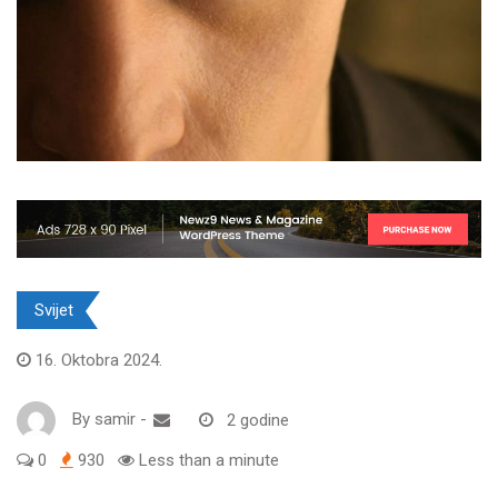
Svijet
16. Oktobra 2024.
By
samir
-
2 godine
0
930
Less than a minute