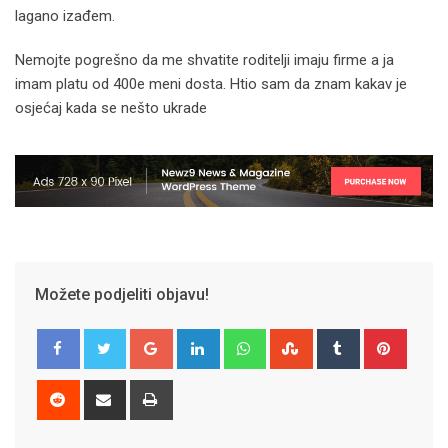
lagano izađem.
Nemojte pogrešno da me shvatite roditelji imaju firme a ja
imam platu od 400e meni dosta. Htio sam da znam kakav je
osjećaj kada se nešto ukrade
Možete podjeliti objavu!
Google+
LinkedIn
Whatsapp
StumbleUpon
Tumblr
Pinter
Reddit
Share
Print
via
Email