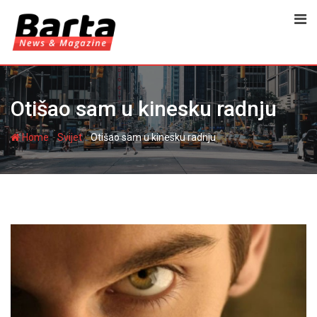
Skip
to
content
Otišao sam u kinesku radnju
-
-
Home
Svijet
Otišao sam u kinesku radnju