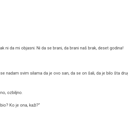
k ni da mi objasni. Ni da se brani, da brani naš brak, deset godina!
e nadam svim silama da je ovo san, da se on šali, da je bilo šta dr
eno, ozbiljno.
bio? Ko je ona, kaži?”