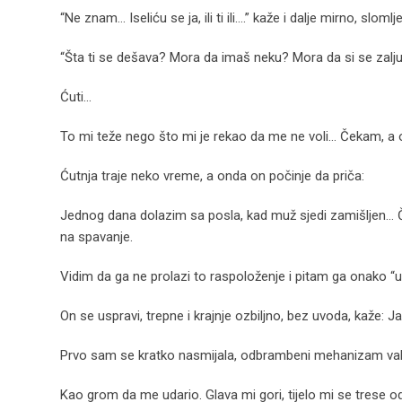
“Ne znam… Iseliću se ja, ili ti ili….” kaže i dalje mirno, slomlj
“Šta ti se dešava? Mora da imaš neku? Mora da si se zalju
Ćuti…
To mi teže nego što mi je rekao da me ne voli… Čekam, a 
Ćutnja traje neko vreme, a onda on počinje da priča:
Jednog dana dolazim sa posla, kad muž sjedi zamišljen… 
na spavanje.
Vidim da ga ne prolazi to raspoloženje i pitam ga onako “u
On se uspravi, trepne i krajnje ozbiljno, bez uvoda, kaže: Ja
Prvo sam se kratko nasmijala, odbrambeni mehanizam valj
Kao grom da me udario. Glava mi gori, tijelo mi se trese od j