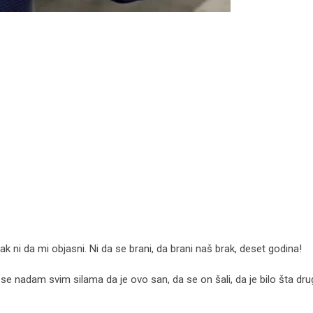
k ni da mi objasni. Ni da se brani, da brani naš brak, deset godina!
e nadam svim silama da je ovo san, da se on šali, da je bilo šta dr