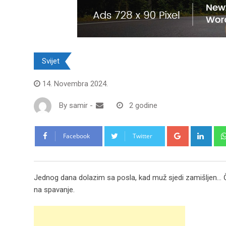
Svijet
14. Novembra 2024.
By
samir
-
2 godine
Google+
Link
Facebook
Twitter
Jednog dana dolazim sa posla, kad muž sjedi zamišljen… 
na spavanje.