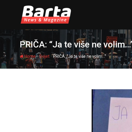
Skip
to
content
PRIČA: “Ja te više ne volim…
-
-
Home
Svijet
PRIČA: “Ja te više ne volim…”