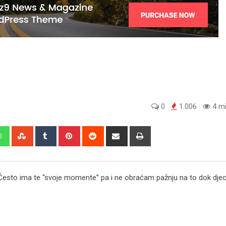
0
1.006
4 mi
edIn
Whatsapp
StumbleUpon
Tumblr
Pinterest
Reddit
Share
Print
via
Email
Često ima te “svoje momente” pa i ne obraćam pažnju na to dok dje