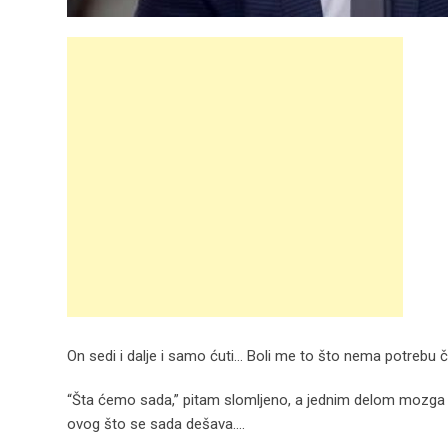
On sedi i dalje i samo ćuti… Boli me to što nema potrebu ča
“Šta ćemo sada,” pitam slomljeno, a jednim delom mozga s
ovog što se sada dešava….