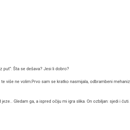
z put”: Šta se dešava? Jesi li dobro?
 Ja te više ne volim.Prvo sam se kratko nasmijala, odbrambeni mehaniz
eze… Gledam ga, a ispred očiju mi igra slika. On ozbiljan: sjedi i ćuti.