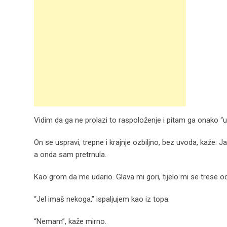
Vidim da ga ne prolazi to raspoloženje i pitam ga onako “u
On se uspravi, trepne i krajnje ozbiljno, bez uvoda, kaže:
a onda sam pretrnula.
Kao grom da me udario. Glava mi gori, tijelo mi se trese od j
“Jel imaš nekoga,” ispaljujem kao iz topa.
“Nemam”, kaže mirno.