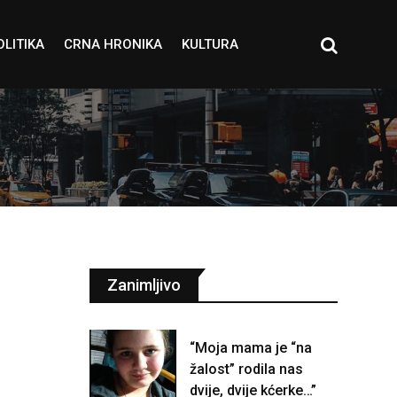
OLITIKA
CRNA HRONIKA
KULTURA
Zanimljivo
“Moja mama je “na
žalost” rodila nas
dvije, dvije kćerke…”