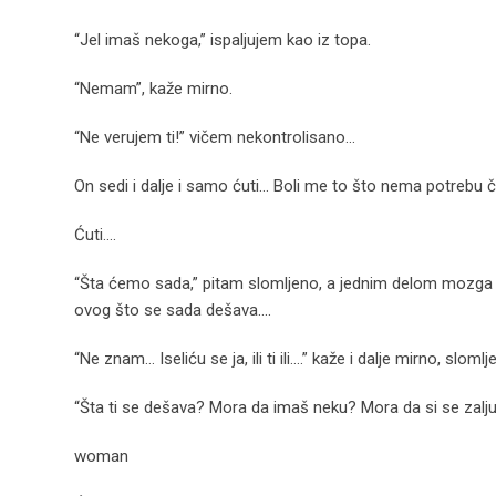
“Jel imaš nekoga,” ispaljujem kao iz topa.
“Nemam”, kaže mirno.
“Ne verujem ti!” vičem nekontrolisano…
On sedi i dalje i samo ćuti… Boli me to što nema potrebu ča
Ćuti….
“Šta ćemo sada,” pitam slomljeno, a jednim delom mozga s
ovog što se sada dešava….
“Ne znam… Iseliću se ja, ili ti ili….” kaže i dalje mirno, slomlj
“Šta ti se dešava? Mora da imaš neku? Mora da si se zalju
woman