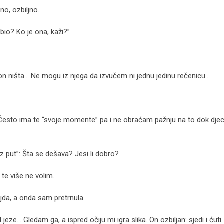
eno, ozbiljno.
bio? Ko je ona, kaži?”
on ništa… Ne mogu iz njega da izvučem ni jednu jedinu rečenicu…
Često ima te “svoje momente” pa i ne obraćam pažnju na to dok dje
z put”: Šta se dešava? Jesi li dobro?
 te više ne volim.
da, a onda sam pretrnula.
eze… Gledam ga, a ispred očiju mi igra slika. On ozbiljan: sjedi i ćuti.