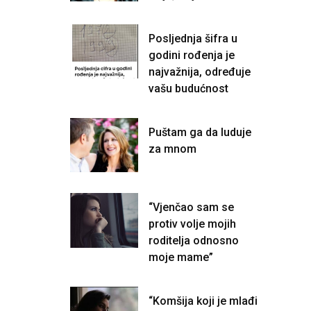
Posljednja šifra u
godini rođenja je
najvažnija, određuje
vašu budućnost
Puštam ga da luduje
za mnom
“Vjenčao sam se
protiv volje mojih
roditelja odnosno
moje mame”
“Komšija koji je mlađi