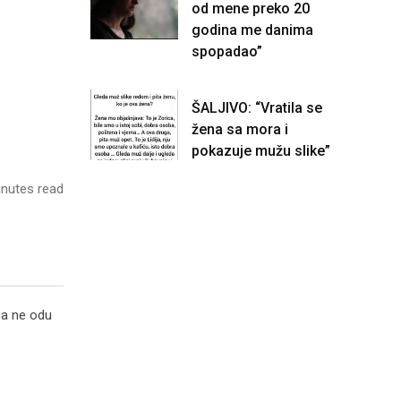
od mene preko 20
godina me danima
spopadao”
ŠALJIVO: “Vratila se
žena sa mora i
pokazuje mužu slike”
nutes read
ca ne odu